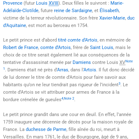
Provence
(futur
Louis
XVIII
). Deux filles le suivront :
Marie-
Adélaïde-Clotilde
, future
reine de Sardaigne
, et
Élisabeth
,
victime de la terreur révolutionnaire. Son frère
Xavier-Marie
,
duc
d’Aquitaine
, est mort au berceau en 1754.
Le petit prince est d’abord
titré
comte d’Artois
, en mémoire de
Robert de France
,
comte d’Artois
, frère de
Saint Louis
, mais le
choix de ce titre serait également lié aux conséquences de la
Note
tentative d’assassinat menée par
Damiens
contre Louis
XV
1
. Damiens était né près d’
Arras
, dans l’
Artois
. Il fut donc décidé
de lui donner le titre de comte d’Artois pour faire savoir aux
3
habitants qu’on ne leur tiendrait pas rigueur de l’incident
. Le
comte d’Artois se vit attribuer pour armes de France à la
4
,
Note 2
bordure crénelée de gueules
.
Le petit prince grandit dans une cour en deuil. En effet, l’année
1759 inaugure une décennie de décès pour la maison royale de
France. La
duchesse de Parme
, fille aînée du roi, meurt à
Versailles. En
mars 1761
, le duc de Bourgogne, âgé de
9 ans
,