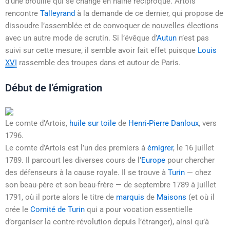
d’une brouille qui se change en haine réciproque. Artois
rencontre
Talleyrand
à la demande de ce dernier, qui propose de
dissoudre l’assemblée et de convoquer de nouvelles élections
avec un autre mode de scrutin. Si l’évêque d’
Autun
n’est pas
suivi sur cette mesure, il semble avoir fait effet puisque
Louis
XVI
rassemble des troupes dans et autour de Paris.
Début de l’émigration
Le comte d’Artois,
huile sur toile
de
Henri-Pierre Danloux
, vers
1796.
Le comte d’Artois est l’un des premiers à
émigrer
, le
16 juillet
1789
. Il parcourt les diverses cours de l’
Europe
pour chercher
des défenseurs à la cause royale. Il se trouve à
Turin
— chez
son beau-père et son beau-frère — de septembre 1789 à juillet
1791, où il porte alors le titre de
marquis
de
Maisons
(et où il
crée le
Comité de Turin
qui a pour vocation essentielle
d’organiser la contre-révolution depuis l’étranger), ainsi qu’à