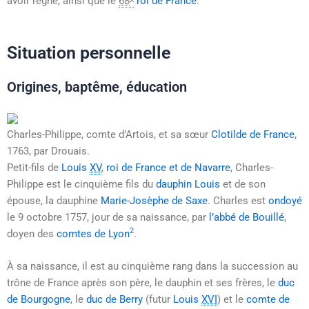
avoir régné, ainsi que le
68
roi de France
.
Situation personnelle
Origines, baptême, éducation
Charles-Philippe, comte d’Artois, et sa sœur
Clotilde de France
,
1763, par Drouais.
Petit-fils de
Louis
XV
,
roi de France et de Navarre
, Charles-
Philippe est le cinquième fils du
dauphin
Louis
et de son
épouse, la dauphine
Marie-Josèphe de Saxe
. Charles est
ondoyé
le
9 octobre 1757
, jour de sa naissance, par
l’abbé de Bouillé
,
2
doyen des
comtes de Lyon
.
À sa naissance, il est au cinquième rang dans la succession au
trône de France après son père, le dauphin et ses frères, le
duc
de Bourgogne
, le
duc de Berry
(futur
Louis
XVI
) et le
comte de