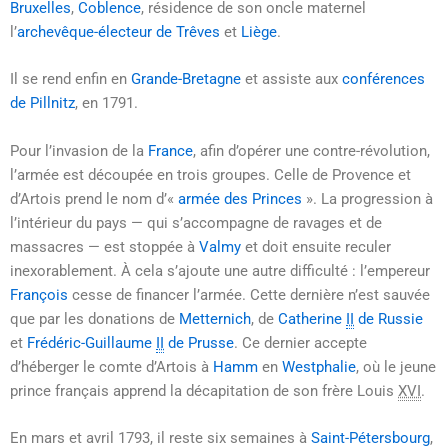
Bruxelles
,
Coblence
, résidence de son oncle maternel
l’
archevêque-électeur de Trêves
et
Liège
.
Il se rend enfin en
Grande-Bretagne
et assiste aux
conférences
de Pillnitz
, en 1791.
Pour l’invasion de la
France
, afin d’opérer une contre-révolution,
l’armée est découpée en trois groupes. Celle de Provence et
d’Artois prend le nom d’«
armée des Princes
». La progression à
l’intérieur du pays — qui s’accompagne de ravages et de
massacres — est stoppée à
Valmy
et doit ensuite reculer
inexorablement. À cela s’ajoute une autre difficulté : l’empereur
François
cesse de financer l’armée. Cette dernière n’est sauvée
que par les donations de
Metternich
, de
Catherine
II
de Russie
et
Frédéric-Guillaume
II
de Prusse
. Ce dernier accepte
d’héberger le comte d’Artois à
Hamm
en
Westphalie
, où le jeune
prince français apprend la décapitation de son frère Louis
XVI
.
En mars et avril 1793, il reste six semaines à
Saint-Pétersbourg
,