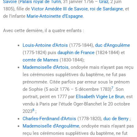
Savoie
(
Palais royal de Turin
, 31 janvier 1756 –
Graz
, 2 juin
1805), fille de
Victor Amédée III de Savoie
,
roi de Sardaigne
, et
de l’infante
Marie-Antoinette d’Espagne
.
Avec cette dernière, il a quatre enfants :
Louis-Antoine d’Artois
(1775-1844),
duc d’Angoulême
(1775-1824) puis
dauphin de France
(1824-1844) et
comte de Marnes
(1830-1844);
Mademoiselle d’Artois
, ondoyée mais n’ayant pas reçu
les cérémonies supplétives du baptême, ne fut pas
prénommée. Citée parfois par erreur sous le prénom
7
de Sophie (
5 août 1776
–
5 décembre 1783
)
. Son
portrait, peint en 1777 par
Elisabeth Vigée Le Brun
, est
vendu à Paris par l’étude Oger-Blanchet le 20 octobre
8
2023
;
Charles-Ferdinand d’Artois
(1778-1820),
duc de Berry
;
Mademoiselle d’Angoulême
, ondoyée mais n’ayant pas
reçu les cérémonies supplétives du baptême, ne fut