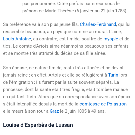
pas prénommée. Citée parfois par erreur sous le
prénom de Marie-Thérèse (
6 janvier
au
22 juin 1783
).
Sa préférence va à son plus jeune fils,
Charles-Ferdinand
, qui lui
ressemble beaucoup, au physique comme au moral. L’aîné,
Louis-Antoine
, au contraire, est timide, souffre de
myopie
et de
tics. Le comte d’Artois aime néanmoins beaucoup ses enfants
et se montre très attristé du décès de sa fille aînée.
Son épouse, de nature timide, resta très effacée et ne devint
jamais reine ; en effet, Artois et elle se réfugièrent à
Turin
lors
de l’émigration ; ils furent par la suite souvent séparés. La
princesse, dont la santé était très fragile, était tombée malade
en quittant Turin. Alors que sa correspondance avec son époux
s’était intensifiée depuis la mort de la
comtesse de Polastron
,
elle meurt à son tour à
Graz
le
2 juin 1805
à
49 ans
.
Louise d’Esparbès de Lussan