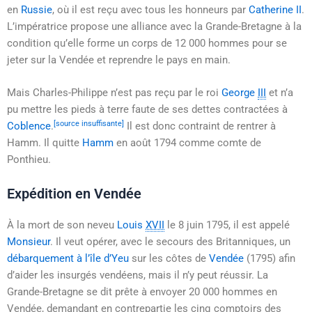
en
Russie
, où il est reçu avec tous les honneurs par
Catherine II
.
L’impératrice propose une alliance avec la Grande-Bretagne à la
condition qu’elle forme un corps de 12 000 hommes pour se
jeter sur la Vendée et reprendre le pays en main.
Mais Charles-Philippe n’est pas reçu par le roi
George
III
et n’a
pu mettre les pieds à terre faute de ses dettes contractées à
[source insuffisante]
Coblence
.
Il est donc contraint de rentrer à
Hamm. Il quitte
Hamm
en
août 1794
comme comte de
Ponthieu.
Expédition en Vendée
À la mort de son neveu
Louis
XVII
le
8 juin 1795
, il est appelé
Monsieur
. Il veut opérer, avec le secours des Britanniques, un
débarquement à l’île d’Yeu
sur les côtes de
Vendée
(1795) afin
d’aider les insurgés vendéens, mais il n’y peut réussir. La
Grande-Bretagne se dit prête à envoyer 20 000 hommes en
Vendée, demandant en contrepartie les cinq comptoirs des