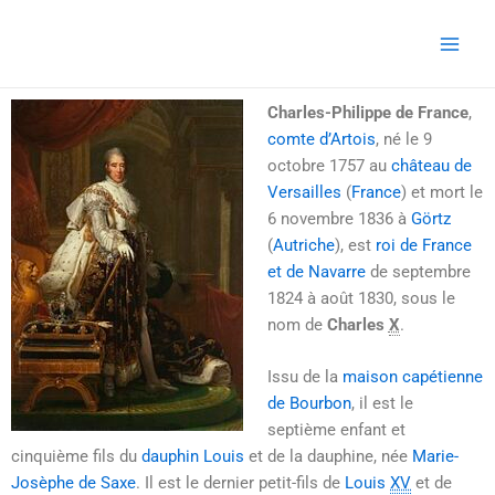
Aller
Main
au
Men
contenu
Charles-Philippe de France
,
comte d’Artois
, né le
9
octobre 1757
au
château de
Versailles
(
France
) et mort le
6 novembre 1836
à
Görtz
(
Autriche
), est
roi de France
et de Navarre
de
septembre
1824
à
août 1830
, sous le
nom de
Charles
X
.
Issu de la
maison capétienne
de Bourbon
, il est le
septième enfant et
cinquième fils du
dauphin Louis
et de la dauphine, née
Marie-
Josèphe de Saxe
. Il est le dernier petit-fils de
Louis
XV
et de