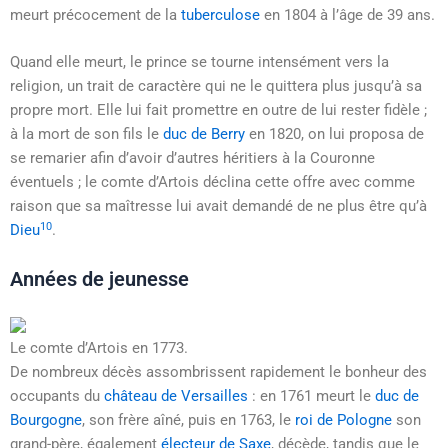
meurt précocement de la
tuberculose
en 1804 à l’âge de 39 ans.
Quand elle meurt, le prince se tourne intensément vers la
religion, un trait de caractère qui ne le quittera plus jusqu’à sa
propre mort. Elle lui fait promettre en outre de lui rester fidèle ;
à la mort de son fils le
duc de Berry
en 1820, on lui proposa de
se remarier afin d’avoir d’autres héritiers à la Couronne
éventuels ; le comte d’Artois déclina cette offre avec comme
raison que sa maîtresse lui avait demandé de ne plus être qu’à
10
Dieu
.
Années de jeunesse
Le comte d’Artois en 1773.
De nombreux décès assombrissent rapidement le bonheur des
occupants du
château de Versailles
: en 1761 meurt le
duc de
Bourgogne
, son frère aîné, puis en 1763, le
roi de Pologne
son
grand-père, également
électeur de Saxe
, décède, tandis que le