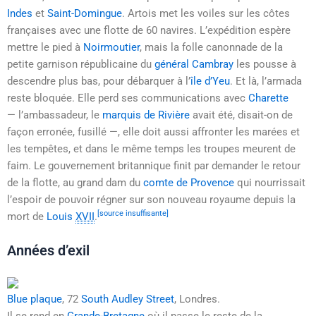
Indes
et
Saint-Domingue
. Artois met les voiles sur les côtes
françaises avec une flotte de
60 navires
. L’expédition espère
mettre le pied à
Noirmoutier
, mais la folle canonnade de la
petite garnison républicaine du
général Cambray
les pousse à
descendre plus bas, pour débarquer à l’
île d’Yeu
. Et là, l’armada
reste bloquée. Elle perd ses communications avec
Charette
— l’ambassadeur, le
marquis de Rivière
avait été, disait-on de
façon erronée, fusillé —, elle doit aussi affronter les marées et
les tempêtes, et dans le même temps les troupes meurent de
faim.
Le gouvernement britannique finit par demander le retour
de la flotte, au grand dam du
comte de Provence
qui nourrissait
l’espoir de pouvoir régner sur son nouveau royaume depuis la
[source insuffisante]
mort de
Louis
XVII
.
Années d’exil
Blue plaque
, 72
South Audley Street
, Londres.
Il se rend en
Grande-Bretagne
où il passe le reste de la