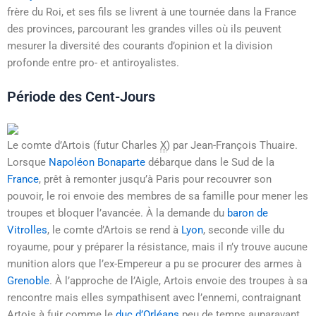
frère du Roi, et ses fils se livrent à une tournée dans la France
des provinces, parcourant les grandes villes où ils peuvent
mesurer la diversité des courants d’opinion et la division
profonde entre pro- et antiroyalistes.
Période des Cent-Jours
Le comte d’Artois (futur
Charles
X
) par Jean-François Thuaire.
Lorsque
Napoléon Bonaparte
débarque dans le Sud de la
France
, prêt à remonter jusqu’à Paris pour recouvrer son
pouvoir, le roi envoie des membres de sa famille pour mener les
troupes et bloquer l’avancée. À la demande du
baron de
Vitrolles
, le comte d’Artois se rend à
Lyon
, seconde ville du
royaume, pour y préparer la résistance, mais il n’y trouve aucune
munition alors que l’ex-Empereur a pu se procurer des armes à
Grenoble
. À l’approche de l’Aigle, Artois envoie des troupes à sa
rencontre mais elles sympathisent avec l’ennemi, contraignant
Artois à fuir comme le
duc d’Orléans
peu de temps auparavant.