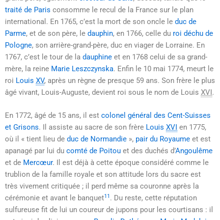
traité de Paris
consomme le recul de la France sur le plan
international. En 1765, c’est la mort de son oncle le
duc de
Parme
, et de son père, le
dauphin
, en 1766, celle du
roi déchu de
Pologne
, son arrière-grand-père, duc en viager de Lorraine. En
1767, c’est le tour de la
dauphine
et en 1768 celui de sa grand-
mère, la reine
Marie Leszczynska
. Enfin le
10 mai 1774
, meurt le
roi
Louis
XV
, après un règne de presque
59 ans
. Son frère le plus
âgé vivant, Louis-Auguste, devient roi sous le nom de Louis
XVI
.
En 1772, âgé de 15 ans, il est
colonel général des Cent-Suisses
et Grisons
. Il assiste au sacre de son frère
Louis
XVI
en 1775,
où il
« tient lieu de
duc de Normandie
»
,
pair du Royaume
et est
apanagé par lui du
comté de Poitou
et des duchés d’
Angoulême
et de
Mercœur
. Il est déjà à cette époque considéré comme le
trublion de la famille royale et son attitude lors du sacre est
très vivement critiquée ; il perd même sa couronne après la
11
cérémonie et avant le banquet
. Du reste, cette réputation
sulfureuse fit de lui un coureur de jupons pour les courtisans : il