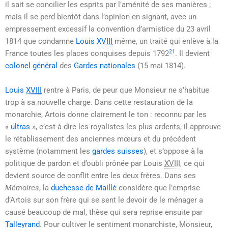
il sait se concilier les esprits par l’aménité de ses manières ;
mais il se perd bientôt dans l’opinion en signant, avec un
empressement excessif la convention d’armistice du
23 avril
1814 que condamne
Louis
XVIII
même, un traité qui enlève à la
21
France toutes les places conquises depuis 1792
. Il devient
colonel général
des
Gardes nationales
(
15 mai 1814
).
Louis
XVIII
rentre à Paris, de peur que Monsieur ne s’habitue
trop à sa nouvelle charge. Dans cette restauration de la
monarchie, Artois donne clairement le ton : reconnu par les
«
ultras
», c’est-à-dire les royalistes les plus ardents, il approuve
le rétablissement des anciennes mœurs et du précédent
système (notamment les
gardes suisses
), et s’oppose à la
politique de pardon et d’oubli prônée par
Louis
XVIII
, ce qui
devient source de conflit entre les deux frères. Dans ses
Mémoires
, la
duchesse de Maillé
considère que l’emprise
d’Artois sur son frère qui se sent le devoir de le ménager a
causé beaucoup de mal, thèse qui sera reprise ensuite par
Talleyrand
. Pour cultiver le sentiment monarchiste, Monsieur,