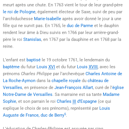
meurt après une chute. En 1763 vient le tour de leur grand-père
le roi de Pologne
, également électeur de Saxe, suivi de peu par
l’archiduchesse
Marie-Isabelle
après avoir donné le jour à une
fille qui ne survit pas. En 1765, le
duc de Parme
et le dauphin
rendent leur âme à Dieu suivis en 1766 par leur arrière-grand-
père le roi
Stanislas
, en 1767 par la dauphine et en 1768 par la
reine.
L’enfant est
baptisé
le
19 octobre 1761
, le lendemain du
baptême
du futur
Louis
XVI
et du futur
Louis
XVIII
, avec les
prénoms
Charles Philippe
par l’archevêque
Charles Antoine de
La Roche-Aymon
dans la
chapelle royale
du
château de
Versailles
, en présence de
Jean-François Allart
, curé de l’
église
Notre-Dame de Versailles
. Sa marraine est sa tante
Madame
Sophie
, et son parrain le roi
Charles
III
d’Espagne
(ce qui
explique le choix de ses prénoms), représenté par
Louis
5
Auguste de France, duc de Berry
.
L’éducation de Charles-Philippe est assurée par cinq