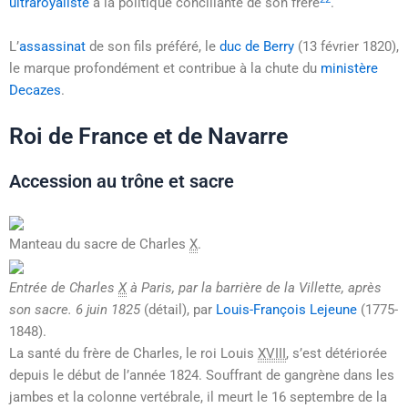
ultraroyaliste
à la politique conciliante de son frère
.
L’
assassinat
de son fils préféré, le
duc de Berry
(
13 février 1820
),
le marque profondément et contribue à la chute du
ministère
Decazes
.
Roi de France et de Navarre
Accession au trône et sacre
Manteau du sacre de
Charles
X
.
Entrée de
Charles
X
à Paris, par la barrière de la Villette, après
son sacre.
6 juin 1825
(détail), par
Louis-François Lejeune
(1775-
1848).
La santé du frère de Charles, le roi
Louis
XVIII
, s’est détériorée
depuis le début de l’année 1824. Souffrant de gangrène dans les
jambes et la colonne vertébrale, il meurt le
16 septembre
de la