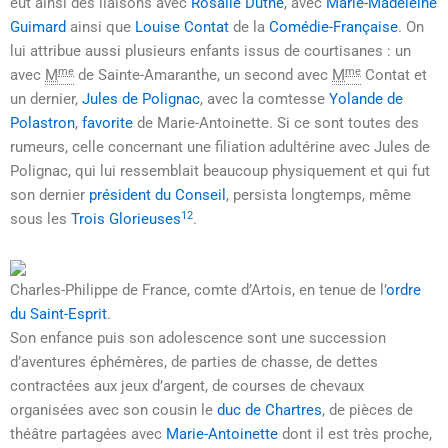
eut ainsi des liaisons avec
Rosalie Duthé
, avec
Marie-Madeleine
Guimard
ainsi que
Louise Contat
de la
Comédie-Française
. On
lui attribue aussi plusieurs enfants issus de courtisanes : un
me
me
avec
M
de Sainte-Amaranthe, un second avec
M
Contat et
un dernier,
Jules de Polignac
, avec la comtesse
Yolande de
Polastron
,
favorite
de Marie-Antoinette. Si ce sont toutes des
rumeurs, celle concernant une filiation adultérine avec Jules de
Polignac, qui lui ressemblait beaucoup physiquement et qui fut
son dernier
président du Conseil
, persista longtemps, même
12
sous les
Trois Glorieuses
.
Charles-Philippe de France, comte d’Artois, en tenue de l’
ordre
du Saint-Esprit
.
Son enfance puis son adolescence sont une succession
d’aventures éphémères, de parties de chasse, de dettes
contractées aux jeux d’argent, de courses de chevaux
organisées avec son cousin le
duc de Chartres
, de pièces de
théâtre partagées avec
Marie-Antoinette
dont il est très proche,