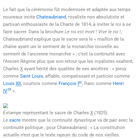
Le fait que la cérémonie fût modernisée et adaptée aux temps
nouveaux incite
Chateaubriand
, royaliste non absolutiste et
partisan enthousiaste de la Charte de 1814, à inviter le roi à se
faire sacrer. Dans la brochure
Le roi est mort ! Vive le roi !
,
Chateaubriand explique que le sacre sera le
« maillon de la
chaîne ayant uni le serment de la monarchie nouvelle au
serment de l’ancienne monarchie »
; c’est la continuité avec
l’Ancien Régime plus que son retour que les royalistes exaltent,
Charles
X
ayant hérité des qualités de ses ancêtres :
« pieux
comme
Saint Louis
, affable, compatissant et justicier comme
er
Louis
XII
, courtois comme
François
I
, franc comme
Henri
28
IV
»
.
Estampe représentant le sacre de
Charles
X
(1825).
Le
sacre
montre que la continuité dynastique va de pair avec la
continuité politique ; pour Chateaubriand :
« La constitution
actuelle n’est que le texte rajeuni du code de nos vieilles