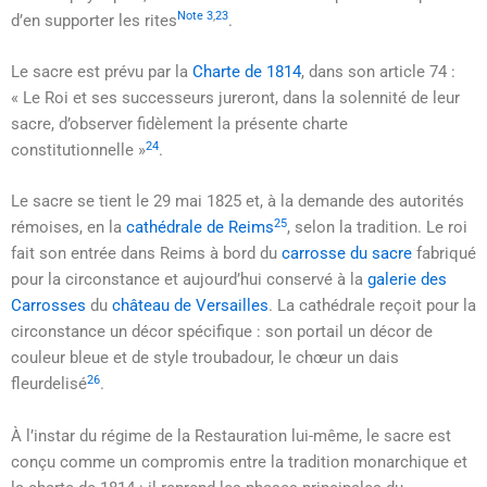
Note 3
,
23
d’en supporter les rites
.
Le sacre est prévu par la
Charte de 1814
, dans son article 74 :
« Le Roi et ses successeurs jureront, dans la solennité de leur
sacre, d’observer fidèlement la présente charte
24
constitutionnelle »
.
Le sacre se tient le
29 mai 1825
et, à la demande des autorités
25
rémoises, en la
cathédrale de Reims
, selon la tradition. Le roi
fait son entrée dans Reims à bord du
carrosse du sacre
fabriqué
pour la circonstance et aujourd’hui conservé à la
galerie des
Carrosses
du
château de Versailles
. La cathédrale reçoit pour la
circonstance un décor spécifique : son portail un décor de
couleur bleue et de style troubadour, le chœur un dais
26
fleurdelisé
.
À l’instar du régime de la Restauration lui-même, le sacre est
conçu comme un compromis entre la tradition monarchique et