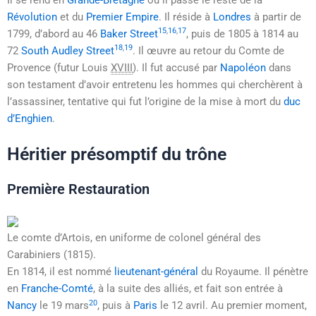
Révolution
et du
Premier Empire
. Il réside à
Londres
à partir de
15
,
16
,
17
1799, d’abord au 46
Baker Street
, puis de 1805 à 1814 au
18
,
19
72
South Audley Street
. Il œuvre au retour du Comte de
Provence (futur
Louis
XVIII
). Il fut accusé par
Napoléon
dans
son testament d’avoir entretenu les hommes qui cherchèrent à
l’assassiner, tentative qui fut l’origine de la mise à mort du
duc
d’Enghien
.
Héritier présomptif du trône
Première Restauration
Le comte d’Artois, en uniforme de colonel général des
Carabiniers (1815).
En 1814, il est nommé
lieutenant-général
du Royaume. Il pénètre
en
Franche-Comté
, à la suite des alliés, et fait son entrée à
20
Nancy
le
19 mars
, puis à
Paris
le
12 avril
. Au premier moment,