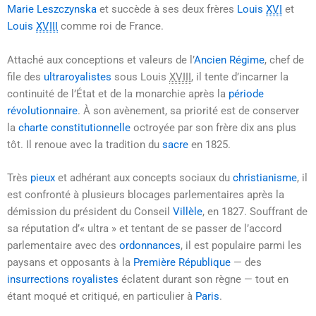
Marie Leszczynska
et succède à ses deux frères
Louis
XVI
et
Louis
XVIII
comme roi de France.
Attaché aux conceptions et valeurs de l’
Ancien Régime
, chef de
file des
ultraroyalistes
sous
Louis
XVIII
, il tente d’incarner la
continuité de l’État et de la monarchie après la
période
révolutionnaire
. À son avènement, sa priorité est de conserver
la
charte constitutionnelle
octroyée par son frère dix ans plus
tôt. Il renoue avec la tradition du
sacre
en 1825.
Très
pieux
et adhérant aux concepts sociaux du
christianisme
, il
est confronté à plusieurs blocages parlementaires après la
démission du président du Conseil
Villèle
,
en 1827
. Souffrant de
sa réputation d’« ultra » et tentant de se passer de l’accord
parlementaire avec des
ordonnances
, il est populaire parmi les
paysans et opposants à la
Première République
— des
insurrections royalistes
éclatent durant son règne — tout en
étant moqué et critiqué, en particulier à
Paris
.