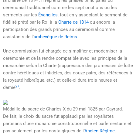
la charte de 1814 : il reprend les phases principales du
cérémonial traditionnel comme les sept onctions ou les
serments sur les
Évangiles
, tout en y associant le serment de
fidélité prêté par le Roi à la
Charte de 1814
ou encore la
participation des grands princes au cérémonial comme
assistants de l’
archevêque de Reims
.
Une commission fut chargée de simplifier et moderniser la
cérémonie et de la rendre compatible avec les principes de la
monarchie selon la Charte (suppression des promesses de lutte
contre hérétiques et infidèles, des douze pairs, des références à
la royauté hébraïque, etc.) et celle-ci dura trois heures et
27
demie
.
Médaille du sacre de
Charles
X
du
29 mai 1825
par Gayrard.
De fait, le choix du sacre fut applaudi par les royalistes
partisans d’une monarchie constitutionnelle et parlementaire et
pas seulement par les nostalgiques de l’
Ancien Régime
.