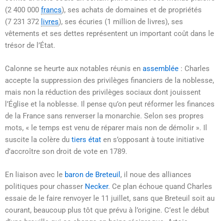
(2 400 000
francs
), ses achats de domaines et de propriétés
(
7 231 372
livres
), ses écuries (
1 million
de livres), ses
vêtements et ses dettes représentent un important coût dans le
trésor de l’État.
Calonne se heurte aux notables réunis en
assemblée
: Charles
accepte la suppression des privilèges financiers de la noblesse,
mais non la réduction des privilèges sociaux dont jouissent
l’Église et la noblesse. Il pense qu’on peut réformer les finances
de la France sans renverser la monarchie. Selon ses propres
mots,
« le temps est venu de réparer mais non de démolir »
. Il
suscite la colère du
tiers état
en s’opposant à toute initiative
d’accroître son droit de vote en 1789.
En liaison avec le
baron de Breteuil
, il noue des alliances
politiques pour chasser
Necker
. Ce plan échoue quand Charles
essaie de le faire renvoyer le 11 juillet, sans que Breteuil soit au
courant, beaucoup plus tôt que prévu à l’origine. C’est le début