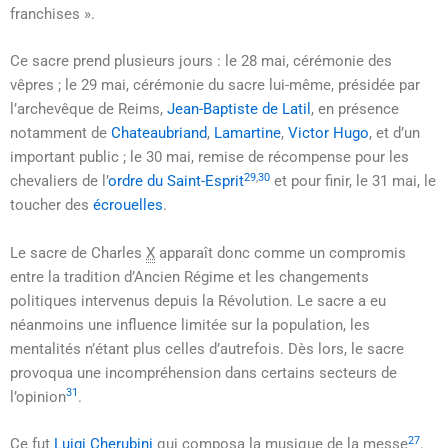
franchises »
.
Ce sacre prend plusieurs jours : le
28 mai
, cérémonie des
vêpres ; le
29 mai
, cérémonie du sacre lui-même, présidée par
l’archevêque de Reims,
Jean-Baptiste de Latil
, en présence
notamment de
Chateaubriand
,
Lamartine
,
Victor Hugo
, et d’un
important public ; le
30 mai
, remise de récompense pour les
29
,
30
chevaliers de l’
ordre du Saint-Esprit
et pour finir, le
31 mai
, le
toucher des
écrouelles
.
Le sacre de
Charles
X
apparaît donc comme un compromis
entre la tradition d’Ancien Régime et les changements
politiques intervenus depuis la Révolution. Le sacre a eu
néanmoins une influence limitée sur la population, les
mentalités n’étant plus celles d’autrefois. Dès lors, le sacre
provoqua une incompréhension dans certains secteurs de
31
l’opinion
.
27
Ce fut
Luigi Cherubini
qui composa la musique de la messe
.