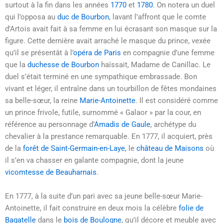
surtout à la fin dans les années
1770
et
1780
. On notera un duel
qui l’opposa au
duc de Bourbon
, lavant l’affront que le comte
d’Artois avait fait à sa femme en lui écrasant son masque sur la
figure. Cette dernière avait arraché le masque du prince, vexée
qu’il se présentât à l’
opéra de Paris
en compagnie d’une femme
que la
duchesse de Bourbon
haïssait, Madame de Canillac. Le
duel s’était terminé en une sympathique embrassade. Bon
vivant et léger, il entraîne dans un tourbillon de fêtes mondaines
sa belle-sœur, la reine
Marie-Antoinette
. Il est considéré comme
un prince frivole, futile, surnommé « Galaor » par la cour, en
référence au personnage d’
Amadis de Gaule
, archétype du
chevalier à la prestance remarquable. En 1777, il acquiert, près
de la
forêt de Saint-Germain-en-Laye
, le
château de Maisons
où
il s’en va chasser en galante compagnie, dont la jeune
vicomtesse de Beauharnais
.
En 1777, à la suite d’un pari avec sa jeune belle-sœur Marie-
Antoinette, il fait construire en deux mois la célèbre
folie de
Bagatelle
dans le
bois de Boulogne
, qu’il décore et meuble avec