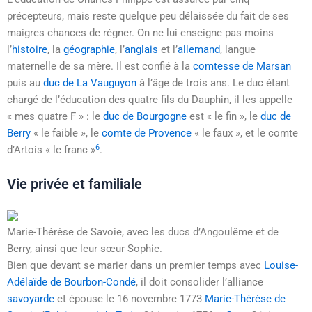
précepteurs, mais reste quelque peu délaissée du fait de ses
maigres chances de régner. On ne lui enseigne pas moins
l’
histoire
, la
géographie
, l’
anglais
et l’
allemand
, langue
maternelle de sa mère. Il est confié à la
comtesse de Marsan
puis au
duc de La Vauguyon
à l’âge de trois ans. Le duc étant
chargé de l’éducation des quatre fils du Dauphin, il les appelle
« mes quatre F » : le
duc de Bourgogne
est « le fin », le
duc de
Berry
« le faible », le
comte de Provence
« le faux », et le comte
6
d’Artois « le franc »
.
Vie privée et familiale
Marie-Thérèse de Savoie, avec les ducs d’Angoulême et de
Berry, ainsi que leur sœur Sophie.
Bien que devant se marier dans un premier temps avec
Louise-
Adélaïde de Bourbon-Condé
, il doit consolider l’alliance
savoyarde
et épouse le
16 novembre 1773
Marie-Thérèse de