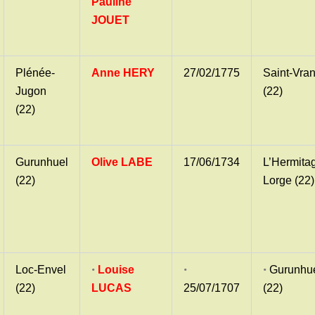
Pauline
JOUET
Plénée-
Anne HERY
27/02/1775
Saint-Vra
Jugon
(22)
(22)
Gurunhuel
Olive LABE
17/06/1734
L’Hermita
(22)
Lorge (22)
•
•
•
Loc-Envel
Louise
Gurunhu
(22)
LUCAS
25/07/1707
(22)