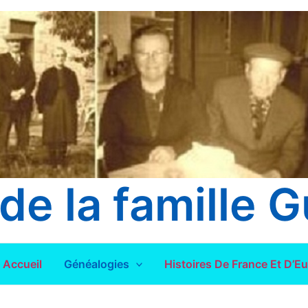
de la famille G
Accueil
Généalogies
Histoires De France Et D’E