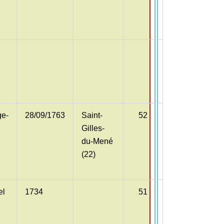
n
ge-
28/09/1763
Saint-
52
Gilles-
du-Mené
(22)
el
1734
51