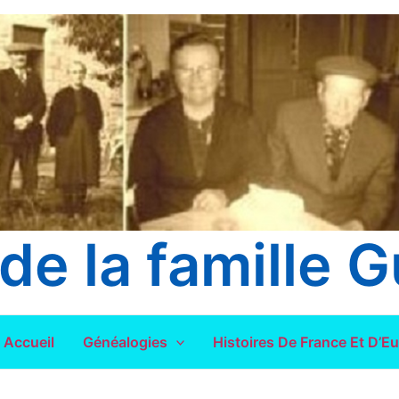
de la famille G
Accueil
Généalogies
Histoires De France Et D’E