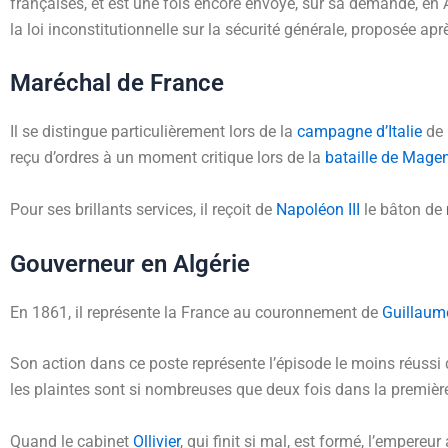
françaises, et est une fois encore envoyé, sur sa demande, en 
la loi inconstitutionnelle sur la sécurité générale, proposée ap
Maréchal de France
Il se distingue particulièrement lors de la
campagne d’Italie
de
reçu d’ordres à un moment critique lors de la
bataille de Mage
Pour ses brillants services, il reçoit de
Napoléon III
le bâton de
Gouverneur en Algérie
En 1861, il représente la France au couronnement de
Guillau
Son action dans ce poste représente l’épisode le moins réussi
les plaintes sont si nombreuses que deux fois dans la premièr
Quand le cabinet
Ollivier
, qui finit si mal, est formé, l’emper