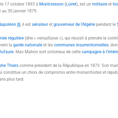
 le
17 octobre 1893
à
Montcresson
(
Loiret
), est un
militaire
et
ho
 au 30 janvier 1879.
Napoléon
III
, il est
sénateur
et
gouverneur de l’Algérie
pendant le
mée régulière
(dite « versaillaise »), qui réussit à prendre le con
ment la
garde nationale
et les
communes insurrectionnelles
, don
Dufaure
. Mac Mahon sort victorieux de cette
campagne à l’intéri
phe Thiers
comme président de la République en 1873. Son ma
qui constitue un choix de compromis entre monarchistes et républ
ans plus tard.