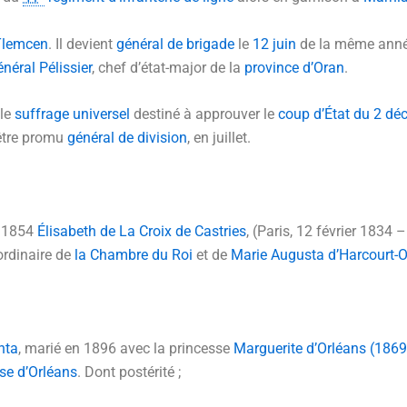
Tlemcen
. Il devient
général de brigade
le
12 juin
de la même année
énéral Pélissier
, chef d’état-major de la
province d’Oran
.
 le
suffrage universel
destiné à approuver le
coup d’État du 2 d
être promu
général de division
, en juillet.
 1854
Élisabeth de La Croix de Castries
, (Paris,
12 février 1834
–
ordinaire de
la Chambre du Roi
et de
Marie Augusta d’Harcourt-
nta
, marié en 1896 avec la princesse
Marguerite d’Orléans (186
se d’Orléans
. Dont postérité ;