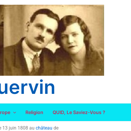
uervin
urope
Religion
QUID, Le Saviez-Vous ?
le
13 juin 1808
au
château
de