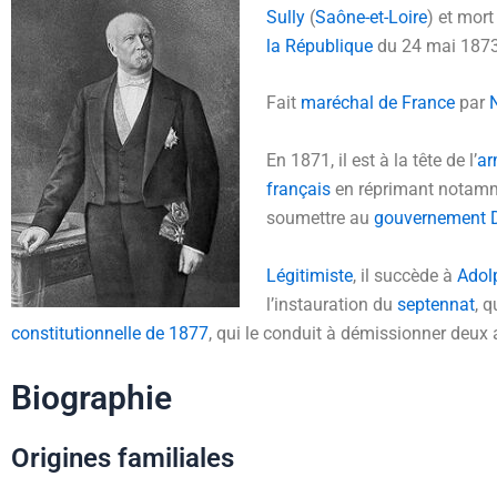
Sully
(
Saône-et-Loire
) et mort
la République
du 24 mai 1873
Fait
maréchal de France
par
En 1871, il est à la tête de l’
ar
français
en réprimant notam
soumettre au
gouvernement 
Légitimiste
, il succède à
Adol
l’instauration du
septennat
, 
constitutionnelle de 1877
, qui le conduit à démissionner deux 
Biographie
Origines familiales