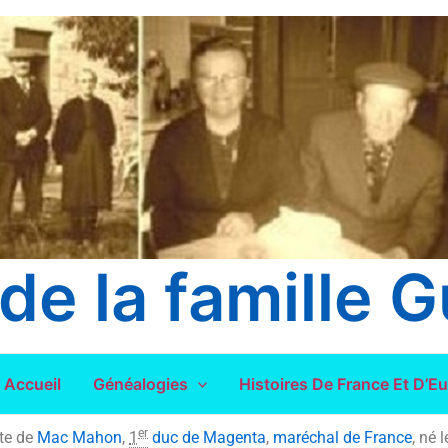
de la famille G
Accueil
Généalogies
Histoires De France Et D’E
er
te de
Mac Mahon
,
1
duc de Magenta
,
maréchal de France
, né 