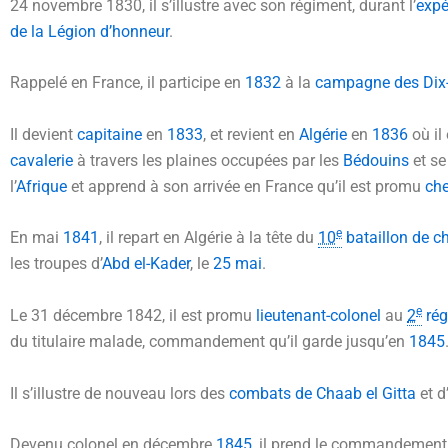
24 novembre 1830
, il s’illustre avec son régiment, durant l’
expé
de la Légion d’honneur
.
Rappelé en France, il participe en
1832
à la
campagne des Dix
Il devient
capitaine
en
1833
, et revient en
Algérie
en
1836
où il
cavalerie
à travers les plaines occupées par les
Bédouins
et se
l’
Afrique
et apprend à son arrivée en France qu’il est promu
che
e
En mai
1841
, il repart en Algérie à la tête du
10
bataillon de c
les troupes d’
Abd el-Kader
, le
25 mai
.
e
Le
31 décembre 1842
, il est promu
lieutenant-colonel
au
2
rég
du titulaire malade, commandement qu’il garde jusqu’en
1845
Il s’illustre de nouveau lors des
combats de Chaab el Gitta
et d’
Devenu colonel en décembre
1845
, il prend le commandemen