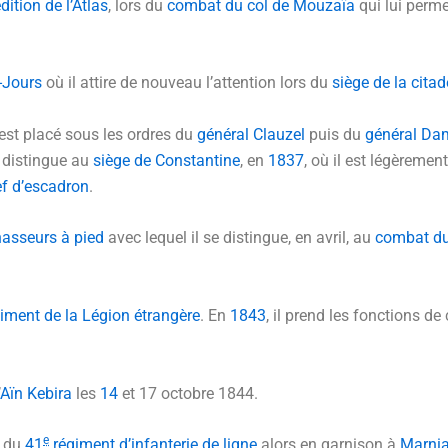
dition de l’Atlas
, lors du
combat du col de Mouzaïa
qui lui perme
-Jours
où il attire de nouveau l’attention lors du
siège de la citad
 est placé sous les ordres du
général Clauzel
puis du
général Da
 distingue au
siège de Constantine
, en
1837
, où il est légèremen
f d’escadron
.
hasseurs à pied
avec lequel il se distingue, en avril, au
combat du
iment de la Légion étrangère
. En
1843
, il prend les fonctions d
.
Aïn Kebira
les
14
et
17 octobre 1844
.
e
t du
41
régiment d’infanterie de ligne
alors en garnison à
Marni