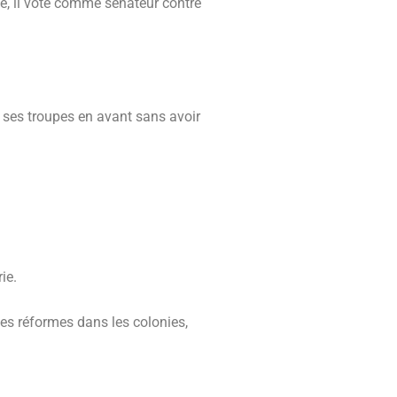
ce, il vote comme sénateur contre
se ses troupes en avant sans avoir
ie.
es réformes dans les colonies,