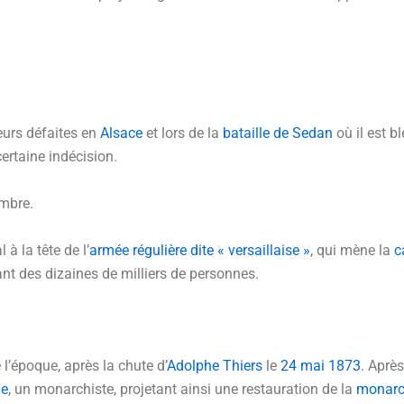
ieurs défaites en
Alsace
et lors de la
bataille de Sedan
où il est 
ertaine indécision.
embre.
à la tête de l’
armée régulière dite « versaillaise »
, qui mène la
c
ant des dizaines de milliers de personnes.
 l’époque, après la chute d’
Adolphe Thiers
le
24 mai 1873
. Après
ie
, un monarchiste, projetant ainsi une restauration de la
monarc