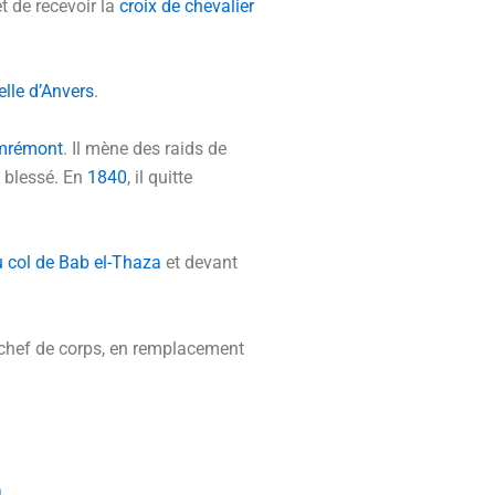
t de recevoir la
croix de chevalier
elle d’Anvers
.
mrémont
. Il mène des raids de
t blessé. En
1840
, il quitte
 col de Bab el-Thaza
et devant
e chef de corps, en remplacement
a
.