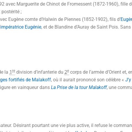
2 avec Marguerite de Chinot de Fromessent (1872-1960), fille 
postérité ;
ec Eugène comte d’Halwin de Piennes (1852-1902), fils d’
Eugèn
’
impératrice Eugénie
, et de Blandine d’Auray de Saint Pois. San
re
e
de la
1
division d’infanterie du
2
corps de l’armée d’Orient et,
ges fortifiés de Malakoff
, où il aurait prononcé son célèbre «
J’y
figure en vainqueur dans
La Prise de la tour Malakoff
, une comm
énateur. Désirant pourtant une vie plus active, il refuse le co