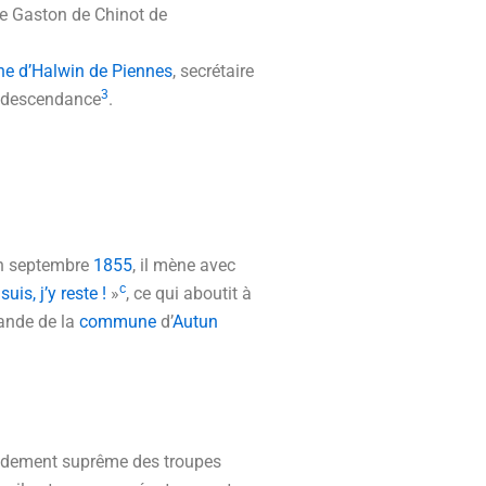
de Gaston de Chinot de
e d’Halwin de Piennes
, secrétaire
3
s descendance
.
 en septembre
1855
, il mène avec
c
 suis, j’y reste !
»
, ce qui aboutit à
ande de la
commune
d’
Autun
mmandement suprême des troupes