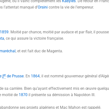
Algérie, où il vainc complètement les
Kabyles
. De retour en Fran
rès l’attentat manqué d’
Orsini
contre la vie de l’empereur.
1859
. Moitié par chance, moitié par audace et par flair, il pous
nta
, ce qui assure la victoire française.
maréchal
, et est fait duc de Magenta.
er
me
I
de Prusse
. En
1864
, il est nommé gouverneur général d’Algér
 de sa carrière. Bien qu’ayant effectivement mis en œuvre quelqu
e moitié de
1870
il présente sa démission à Napoléon III.
eur abandonne ses projets algériens et Mac Mahon est rappelé.