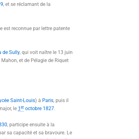
89
, et se réclamant de la
se est reconnue par lettre patente
 de Sully
, qui voit naître le
13 juin
Mahon, et de Pélagie de Riquet
lycée Saint-Louis
) à
Paris
, puis il
er
major, le
1
octobre
1827
.
830
, participe ensuite à la
ar sa capacité et sa bravoure. Le