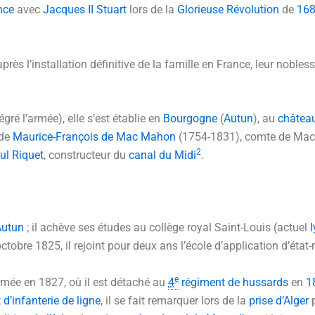
nce
avec
Jacques II Stuart
lors de la
Glorieuse Révolution
de
16
après l’installation définitive de la famille en France, leur nobles
ré l’armée), elle s’est établie en
Bourgogne
(
Autun
), au
château
 de
Maurice-François de Mac Mahon
(1754-1831), comte de Mac 
2
ul Riquet
, constructeur du
canal du Midi
.
Autun
; il achève ses études au collège royal Saint-Louis (actuel
octobre 1825
, il rejoint pour deux ans l’école d’application d’état-
e
’armée en 1827, où il est détaché au
4
régiment de hussards
en
1
d’infanterie de ligne
, il se fait remarquer lors de la
prise d’Alger
p