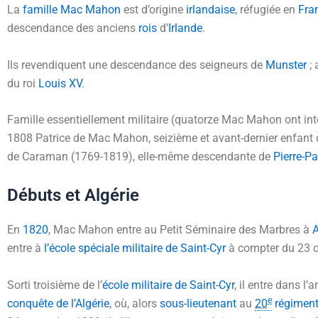
La
famille Mac Mahon
est d’origine
irlandaise
, réfugiée en
Fra
descendance des anciens
rois
d’
Irlande
.
Ils revendiquent une descendance des seigneurs de
Munster
; 
du roi
Louis XV
.
Famille essentiellement militaire (quatorze Mac Mahon ont intég
1808
Patrice de Mac Mahon, seizième et avant-dernier enfant
de Caraman (1769-1819), elle-même descendante de
Pierre-Pa
Débuts et Algérie
En
1820
, Mac Mahon entre au Petit Séminaire des Marbres à
entre à
l’école spéciale militaire de Saint-Cyr
à compter du
23 
Sorti troisième de l’
école militaire de Saint-Cyr
, il entre dans l
e
conquête de l’Algérie
, où, alors
sous-lieutenant
au
20
régiment 