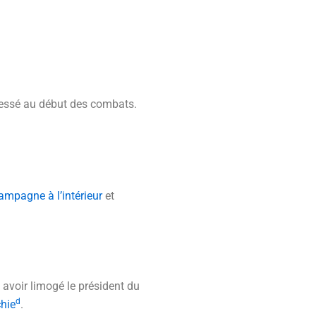
blessé au début des combats.
ampagne à l’intérieur
et
 avoir limogé le président du
d
hie
.