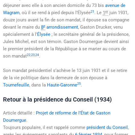
déjeuner avec elle à son ancien domicile du 73 bis
avenue de
21
er
Wagram
, où il se rend à pied depuis l’Élysée
. Le
1
juin 1931
,
douze jours avant la fin de son mandat, il épouse sa compagne
e
devant le maire du
8
arrondissement
, Gaston Drucker, venu
spécialement à l’
Élysée
; le secrétaire général de la présidence,
Jules Michel, est son témoin. Gaston Doumergue devient ainsi
le premier président de la République à se marier au cours de
22
,
23
,
24
son mandat
.
Son mandat présidentiel s’achève le
13 juin 1931
et il se retire
de la vie politique dans la demeure de son épouse à
25
Tournefeuille
, dans la
Haute-Garonne
.
Retour à la présidence du Conseil (1934)
Article détaillé :
Projet de réforme de l’État de Gaston
Doumergue
.
Toujours populaire, il est rappelé comme
président du Conseil
,
après les événements sanglants du
6 février 1934
, pour former