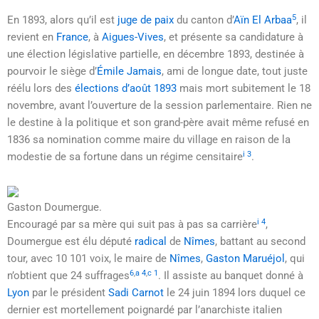
5
En 1893, alors qu’il est
juge de paix
du canton d’
Aïn El Arbaa
, il
revient en
France
, à
Aigues-Vives
, et présente sa candidature à
une élection législative partielle, en décembre 1893, destinée à
pourvoir le siège d’
Émile Jamais
, ami de longue date, tout juste
réélu lors des
élections d’août 1893
mais mort subitement le
18
novembre
, avant l’ouverture de la session parlementaire. Rien ne
le destine à la politique et son grand-père avait même refusé en
1836 sa nomination comme maire du village en raison de la
i 3
modestie de sa fortune dans un régime censitaire
.
Gaston Doumergue.
i 4
Encouragé par sa mère qui suit pas à pas sa carrière
,
Doumergue est élu député
radical
de
Nîmes
, battant au second
tour, avec 10 101 voix, le maire de
Nîmes
,
Gaston Maruéjol
, qui
6
,
a 4
,
c 1
n’obtient que 24 suffrages
. Il assiste au banquet donné à
Lyon
par le président
Sadi Carnot
le
24 juin 1894
lors duquel ce
dernier est mortellement poignardé par l’anarchiste italien