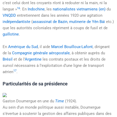
c’est celui dont les croyants n’ont à redouter ni la main, ni la
16
langue »
. En
Indochine
, les
nationalistes vietnamiens
(en)
du
VNQDD
entretiennent dans les années 1920 une agitation
indépendantiste
(
assassinat de Bazin
,
mutinerie de Yên Bái
etc.)
que les autorités coloniales répriment à coups de fusil et de
guillotine
.
En
Amérique du Sud
, il aide
Marcel Bouilloux-Lafont
, dirigeant
de la
Compagnie générale aéropostale
, à obtenir auprès du
Brésil
et de l’
Argentine
les contrats postaux et les droits de
survol nécessaires à l’exploitation d’une ligne de transport
17
aérien
.
Particularités de sa présidence
Gaston Doumergue en une du
Time
(1924).
Au sein d’un monde politique aussi instable, Doumergue
s’évertue à soutenir la gestion des affaires publiques dans des