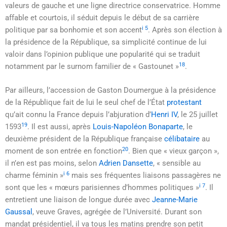
valeurs de gauche et une ligne directrice conservatrice. Homme
affable et courtois, il séduit depuis le début de sa carrière
i 5
politique par sa bonhomie et son accent
. Après son élection à
la présidence de la République, sa simplicité continue de lui
valoir dans l’opinion publique une popularité qui se traduit
18
notamment par le surnom familier de « Gastounet »
.
Par ailleurs, l’accession de Gaston Doumergue à la présidence
de la République fait de lui le seul chef de l’État
protestant
qu’ait connu la France depuis l’abjuration d’
Henri IV
, le
25 juillet
19
1593
. Il est aussi, après
Louis-Napoléon Bonaparte
, le
deuxième président de la République française
célibataire
au
20
moment de son entrée en fonction
. Bien que
« vieux garçon »
,
il n’en est pas moins, selon
Adrien Dansette
,
« sensible au
i 6
charme féminin »
mais ses fréquentes liaisons passagères ne
i 7
sont que les
« mœurs parisiennes d’hommes politiques »
. Il
entretient une liaison de longue durée avec
Jeanne-Marie
Gaussal
, veuve Graves, agrégée de l’Université. Durant son
mandat présidentiel, il va tous les matins prendre son petit