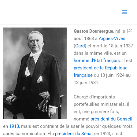
Aller
Main
au
Men
contenu
er
Gaston Doumergue
, né le
1
août 1863
à
Aigues-Vives
(
Gard
) et mort le
18 juin 1937
dans la même ville, est un
homme d’État
français
. Il est
président de la République
française
du
13 juin 1924
au
13 juin 1931
.
Chargé d’importants
portefeuilles ministériels, il
est, une première fois,
nommé
président du Conseil
en
1913
, mais est contraint de laisser le pouvoir quelques mois
après sa nomination. Élu
président du Sénat
en 1923, il est