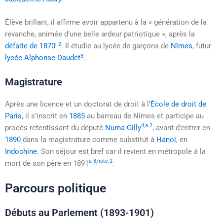
Élève brillant, il affirme avoir appartenu à la
« génération de la
revanche, animée d’une belle ardeur patriotique »
, après la
i 2
défaite de 1870
. Il étudie au lycée de garçons de
Nîmes
, futur
3
lycée Alphonse-Daudet
.
Magistrature
Après une licence et un doctorat de droit à l’
École de droit de
Paris
, il s’inscrit en
1885
au barreau de Nîmes et participe au
4
,
a 2
procès retentissant du député
Numa Gilly
, avant d’entrer en
1890
dans la magistrature comme substitut à
Hanoï
, en
Indochine
. Son séjour est bref car il revient en métropole à la
a 3
,
note 2
mort de son père en 1891
.
Parcours politique
Débuts au Parlement (1893-1901)