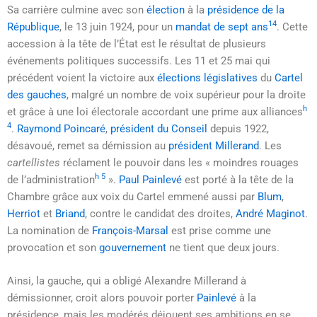
Sa carrière culmine avec son
élection
à la
présidence de la
14
République
, le
13 juin 1924
, pour un
mandat de sept ans
. Cette
accession à la tête de l’État est le résultat de plusieurs
événements politiques successifs. Les 11 et
25 mai
qui
précédent voient la victoire aux
élections législatives
du
Cartel
des gauches
, malgré un nombre de voix supérieur pour la droite
h
et grâce à une loi électorale accordant une prime aux alliances
4
.
Raymond Poincaré
,
président du Conseil
depuis 1922,
désavoué, remet sa démission au
président Millerand
. Les
cartellistes
réclament le pouvoir dans les
« moindres rouages
h 5
de l’administration
»
.
Paul Painlevé
est porté à la tête de la
Chambre grâce aux voix du Cartel emmené aussi par
Blum
,
Herriot
et
Briand
, contre le candidat des droites,
André Maginot
.
La nomination de
François-Marsal
est prise comme une
provocation et son
gouvernement
ne tient que deux jours.
Ainsi, la gauche, qui a obligé Alexandre Millerand à
démissionner, croit alors pouvoir porter
Painlevé
à la
présidence, mais les modérés déjouent ses ambitions en se