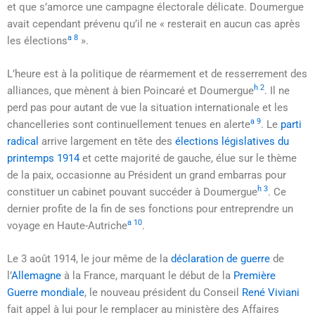
et que s’amorce une campagne électorale délicate. Doumergue
avait cependant prévenu qu’il ne
« resterait en aucun cas après
a 8
les élections
»
.
L’heure est à la politique de réarmement et de resserrement des
h 2
alliances, que mènent à bien Poincaré et Doumergue
. Il ne
perd pas pour autant de vue la situation internationale et les
a 9
chancelleries sont continuellement tenues en alerte
. Le
parti
radical
arrive largement en tête des
élections législatives du
printemps 1914
et cette majorité de gauche, élue sur le thème
de la paix, occasionne au Président un grand embarras pour
h 3
constituer un cabinet pouvant succéder à Doumergue
. Ce
dernier profite de la fin de ses fonctions pour entreprendre un
a 10
voyage en Haute-Autriche
.
Le
3 août 1914
, le jour même de la
déclaration de guerre
de
l’
Allemagne
à la France, marquant le début de la
Première
Guerre mondiale
, le nouveau président du Conseil
René Viviani
fait appel à lui pour le remplacer au ministère des Affaires