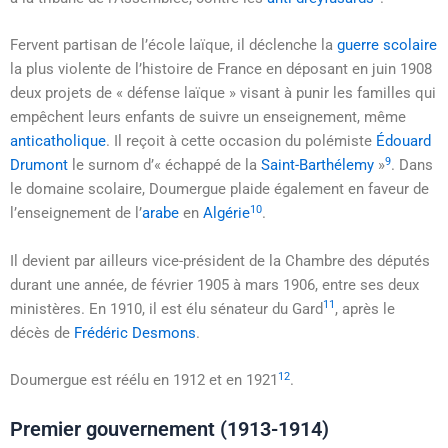
Fervent partisan de l’école laïque, il déclenche la
guerre scolaire
la plus violente de l’histoire de France en déposant en juin 1908
deux projets de
« défense laïque »
visant à punir les familles qui
empêchent leurs enfants de suivre un enseignement, même
anticatholique
. Il reçoit à cette occasion du polémiste
Édouard
9
Drumont
le surnom d’
« échappé de la
Saint-Barthélemy
»
. Dans
le domaine scolaire, Doumergue plaide également en faveur de
10
l’enseignement de l’
arabe
en
Algérie
.
Il devient par ailleurs vice-président de la Chambre des députés
durant une année, de
février 1905
à
mars 1906
, entre ses deux
11
ministères. En 1910, il est élu sénateur du Gard
, après le
décès de
Frédéric Desmons
.
12
Doumergue est réélu en 1912 et en 1921
.
Premier gouvernement (1913-1914)