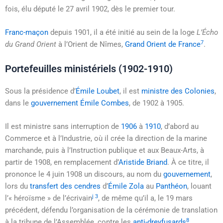
fois, élu député le
27 avril 1902
, dès le premier tour.
Franc-maçon
depuis 1901, il a été initié au sein de la loge
L’Écho
7
du Grand Orient
à l’Orient de Nîmes,
Grand Orient de France
.
Portefeuilles ministériels (1902-1910)
Sous la présidence d’
Émile Loubet
, il est
ministre des Colonies
,
dans le
gouvernement Émile Combes
, de 1902 à 1905.
Il est ministre sans interruption de
1906
à
1910
, d’abord au
Commerce et à l’Industrie, où il crée la direction de la marine
marchande, puis à l’Instruction publique et aux Beaux-Arts, à
partir de 1908, en remplacement d’
Aristide Briand
. À ce titre, il
prononce le
4 juin 1908
un discours, au nom du
gouvernement
,
lors du
transfert des cendres
d’
Émile Zola
au
Panthéon
, louant
j 3
l’
« héroïsme »
de l’écrivain
, de même qu’il a, le
19 mars
précédent, défendu l’organisation de la cérémonie de translation
8
à la tribune de l’Assemblée, contre les
anti-dreyfusards
.