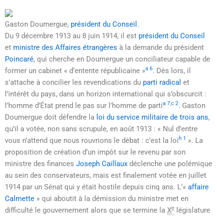
Gaston Doumergue,
président du Conseil
.
Du
9 décembre 1913
au
8 juin 1914
, il est
président du Conseil
et
ministre des Affaires étrangères
à la demande du président
Poincaré
, qui cherche en Doumergue un conciliateur capable de
a 6
former un cabinet « d’entente républicaine »
. Dès lors, il
s’attache à concilier les revendications du
parti radical
et
l’intérêt du pays, dans un horizon international qui s’obscurcit :
a 7
,
c 2
l’homme d’État prend le pas sur l’homme de parti
. Gaston
Doumergue doit défendre la
loi du service militaire de trois ans
,
qu’il a votée, non sans scrupule, en
août 1913
:
« Nul d’entre
h 1
vous n’attend que nous rouvrions le débat : c’est la loi
»
. La
proposition de création d’un impôt sur le revenu par son
ministre des finances
Joseph Caillaux
déclenche une polémique
au sein des conservateurs, mais est finalement votée en
juillet
1914
par un Sénat qui y était hostile depuis cinq ans. L’«
affaire
Calmette
» qui aboutit à la démission du ministre met en
e
difficulté le gouvernement alors que se termine la
X
législature