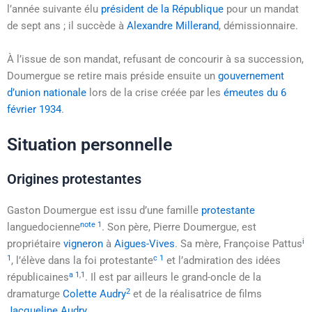
l’année suivante élu
président de la République
pour un mandat
de sept ans ; il succède à
Alexandre Millerand
, démissionnaire.
À l’issue de son mandat, refusant de concourir à sa succession,
Doumergue se retire mais préside ensuite un
gouvernement
d’union nationale
lors de la crise créée par les
émeutes du 6
février 1934
.
Situation personnelle
Origines protestantes
Gaston Doumergue est issu d’une famille
protestante
note 1
languedocienne
. Son père, Pierre Doumergue, est
i
propriétaire
vigneron
à
Aigues-Vives
. Sa mère, Françoise Pattus
1
c 1
, l’élève dans la foi protestante
et l’admiration des idées
a 1
,
1
républicaines
. Il est par ailleurs le grand-oncle de la
2
dramaturge
Colette Audry
et de la réalisatrice de films
Jacqueline Audry
.