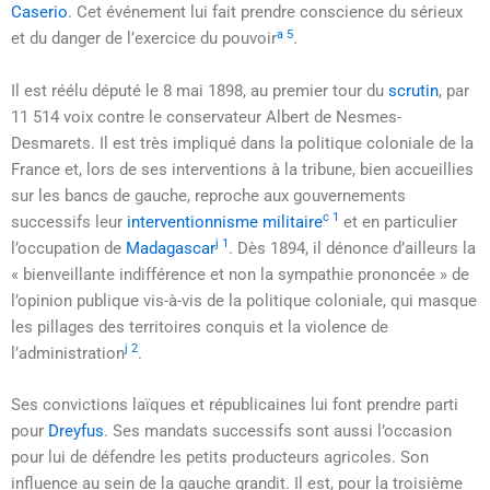
Caserio
. Cet événement lui fait prendre conscience du sérieux
a 5
et du danger de l’exercice du pouvoir
.
Il est réélu député le
8 mai 1898
, au premier tour du
scrutin
, par
11 514 voix contre le conservateur Albert de Nesmes-
Desmarets. Il est très impliqué dans la politique coloniale de la
France et, lors de ses interventions à la tribune, bien accueillies
sur les bancs de gauche, reproche aux gouvernements
c 1
successifs leur
interventionnisme militaire
et en particulier
j 1
l’occupation de
Madagascar
. Dès 1894, il dénonce d’ailleurs la
« bienveillante indifférence et non la sympathie prononcée »
de
l’opinion publique vis-à-vis de la politique coloniale, qui masque
les pillages des territoires conquis et la violence de
j 2
l’administration
.
Ses convictions laïques et républicaines lui font prendre parti
pour
Dreyfus
. Ses mandats successifs sont aussi l’occasion
pour lui de défendre les petits producteurs agricoles. Son
influence au sein de la gauche grandit. Il est, pour la troisième