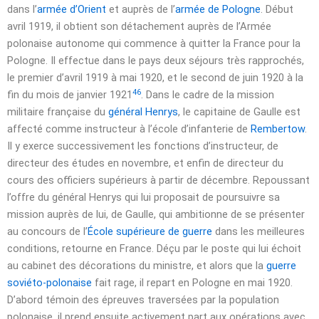
dans l’
armée d’Orient
et auprès de l’
armée de Pologne
. Début
avril 1919
, il obtient son détachement auprès de l’Armée
polonaise autonome qui commence à quitter la France pour la
Pologne. Il effectue dans le pays deux séjours très rapprochés,
le premier d’
avril 1919
à
mai 1920
, et le second de
juin 1920
à la
46
fin du mois de
janvier 1921
. Dans le cadre de la mission
militaire française du
général Henrys
, le capitaine de Gaulle est
affecté comme instructeur à l’école d’infanterie de
Rembertow
.
Il y exerce successivement les fonctions d’instructeur, de
directeur des études en
novembre
, et enfin de directeur du
cours des officiers supérieurs à partir de
décembre
. Repoussant
l’offre du général Henrys qui lui proposait de poursuivre sa
mission auprès de lui, de Gaulle, qui ambitionne de se présenter
au concours de l’
École supérieure de guerre
dans les meilleures
conditions, retourne en France. Déçu par le poste qui lui échoit
au cabinet des décorations du ministre, et alors que la
guerre
soviéto-polonaise
fait rage, il repart en Pologne en
mai 1920
.
D’abord témoin des épreuves traversées par la population
polonaise, il prend ensuite activement part aux opérations avec