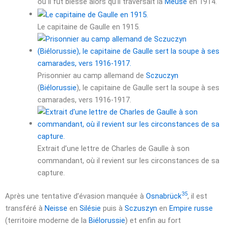
où il fut blessé alors qu’il traversait la
Meuse
en 1914.
Le capitaine de Gaulle en 1915.
Prisonnier au camp allemand de
Sczuczyn
(
Biélorussie
), le capitaine de Gaulle sert la soupe à ses
camarades, vers 1916-1917.
Extrait d’une lettre de Charles de Gaulle à son
commandant, où il revient sur les circonstances de sa
capture.
35
Après une tentative d’évasion manquée à
Osnabrück
, il est
transféré à
Neisse
en
Silésie
puis à
Sczuszyn
en
Empire russe
(territoire moderne de la
Biélorussie
) et enfin au fort