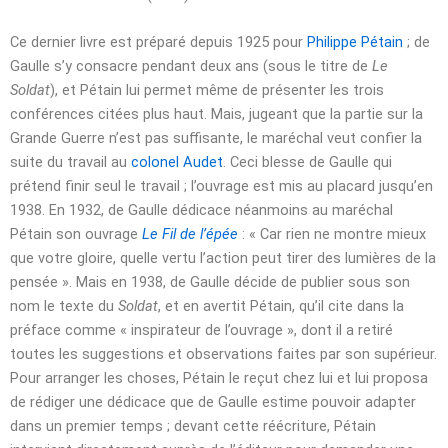
Ce dernier livre est préparé depuis 1925 pour
Philippe Pétain
; de
Gaulle s’y consacre pendant deux ans (sous le titre de
Le
Soldat
), et Pétain lui permet même de présenter les trois
conférences citées plus haut. Mais, jugeant que la partie sur la
Grande Guerre n’est pas suffisante, le maréchal veut confier la
suite du travail au
colonel Audet
. Ceci blesse de Gaulle qui
prétend finir seul le travail ; l’ouvrage est mis au placard jusqu’en
1938. En 1932, de Gaulle dédicace néanmoins au maréchal
Pétain son ouvrage
Le Fil de l’épée
: « Car rien ne montre mieux
que votre gloire, quelle vertu l’action peut tirer des lumières de la
pensée ». Mais en 1938, de Gaulle décide de publier sous son
nom le texte du
Soldat
, et en avertit Pétain, qu’il cite dans la
préface comme « inspirateur de l’ouvrage », dont il a retiré
toutes les suggestions et observations faites par son supérieur.
Pour arranger les choses, Pétain le reçut chez lui et lui proposa
de rédiger une dédicace que de Gaulle estime pouvoir adapter
dans un premier temps ; devant cette réécriture, Pétain