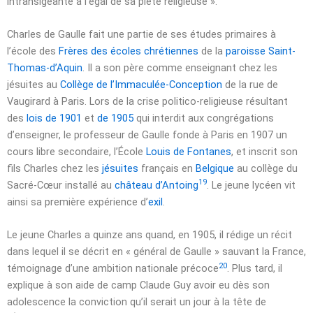
intransigeante à l’égal de sa piété religieuse »
.
Charles de Gaulle fait une partie de ses études primaires à
l’école des
Frères des écoles chrétiennes
de la
paroisse Saint-
Thomas-d’Aquin
. Il a son père comme enseignant chez les
jésuites au
Collège de l’Immaculée-Conception
de la rue de
Vaugirard à Paris. Lors de la crise politico-religieuse résultant
des
lois de 1901
et
de 1905
qui interdit aux congrégations
d’enseigner, le professeur de Gaulle fonde à Paris en 1907 un
cours libre secondaire, l’École
Louis de Fontanes
, et inscrit son
fils Charles chez les
jésuites
français en
Belgique
au collège du
19
Sacré-Cœur installé au
château d’Antoing
. Le jeune lycéen vit
ainsi sa première expérience d’
exil
.
Le jeune Charles a quinze ans quand, en 1905, il rédige un récit
dans lequel il se décrit en « général de Gaulle » sauvant la France,
20
témoignage d’une ambition nationale précoce
. Plus tard, il
explique à son aide de camp Claude Guy avoir eu dès son
adolescence la conviction qu’il serait un jour à la tête de