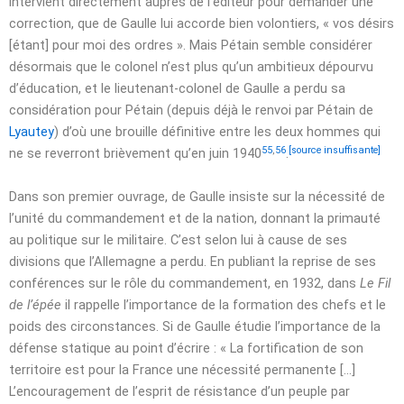
intervient directement auprès de l’éditeur pour demander une
correction, que de Gaulle lui accorde bien volontiers,
« vos désirs
[étant] pour moi des ordres »
. Mais Pétain semble considérer
désormais que le colonel n’est plus qu’un ambitieux dépourvu
d’éducation, et le lieutenant-colonel de Gaulle a perdu sa
considération pour Pétain (depuis déjà le renvoi par Pétain de
Lyautey
) d’où une brouille définitive entre les deux hommes qui
55
,
56
[source insuffisante]
ne se reverront brièvement qu’en
juin 1940
.
Dans son premier ouvrage, de Gaulle insiste sur la nécessité de
l’unité du commandement et de la nation, donnant la primauté
au politique sur le militaire. C’est selon lui à cause de ses
divisions que l’Allemagne a perdu. En publiant la reprise de ses
conférences sur le rôle du commandement, en 1932, dans
Le Fil
de l’épée
il rappelle l’importance de la formation des chefs et le
poids des circonstances. Si de Gaulle étudie l’importance de la
défense statique au point d’écrire : « La fortification de son
territoire est pour la France une nécessité permanente […]
L’encouragement de l’esprit de résistance d’un peuple par