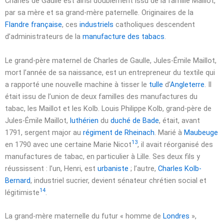
Charles de Gaulle est ainsi doublement issu de la famille Maillot,
par sa mère et sa grand-mère paternelle. Originaires de la
Flandre française
, ces
industriels
catholiques descendent
d’administrateurs de la
manufacture des tabacs
.
Le grand-père maternel de Charles de Gaulle, Jules-Émile Maillot,
mort l’année de sa naissance, est un entrepreneur du textile qui
a rapporté une nouvelle machine à tisser le
tulle
d’
Angleterre
. Il
était issu de l’union de deux familles des manufactures du
tabac, les Maillot et les Kolb. Louis Philippe Kolb, grand-père de
Jules-Émile Maillot,
luthérien
du
duché de Bade
, était, avant
1791, sergent major au
régiment de Rheinach
. Marié à
Maubeuge
13
en 1790 avec une certaine Marie Nicot
, il avait réorganisé des
manufactures de tabac, en particulier à Lille. Ses deux fils y
réussissent : l’un, Henri, est
urbaniste
; l’autre,
Charles Kolb-
Bernard
, industriel sucrier, devient sénateur chrétien social et
14
légitimiste
.
La grand-mère maternelle du futur « homme de
Londres
»,