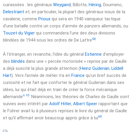
cuirassées : les généraux
Weygand
, Billotte,
Héring
, Doumenc,
Delestraint
et, en particulier, la plupart des généraux issus de la
cavalerie, comme
Prioux
qui sera en 1940 vainqueur tactique
d’une bataille contre un corps d’armée de panzers allemands, ou
Touzet du Vigier
qui commandera l’une des deux divisions
58
blindées de 1944 sous les ordres de De Lattre
.
À l’étranger, en revanche, l’idée du général
Estienne
d’employer
des
blindés
dans une « percée motorisée » reprise par de Gaulle
a déjà suscité la plus grande attention (
Heinz Guderian
,
Liddell
Hart
).
Vers l’armée de métier
n’a en
France
qu’un bref succès de
curiosité et ne fait que conforter le général Guderian dans ses
idées, lui qui était déjà en train de créer la force mécanique
n 10
allemande
. Néanmoins, les théories de Charles de Gaulle sont
suivies avec intérêt par
Adolf Hitler
,
Albert Speer
rapportant que
le Führer avait lu à plusieurs reprises le livre du général de Gaulle
60
et qu’il affirmait avoir beaucoup appris grâce à lui
.