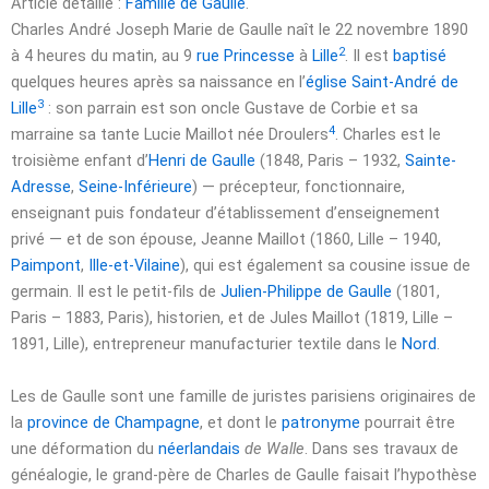
Article détaillé :
Famille de Gaulle
.
Charles André Joseph Marie de Gaulle naît le
22 novembre 1890
2
à 4 heures du matin, au 9
rue Princesse
à
Lille
. Il est
baptisé
quelques heures après sa naissance en l’
église Saint-André de
3
Lille
: son parrain est son oncle Gustave de Corbie et sa
4
marraine sa tante Lucie Maillot née Droulers
. Charles est le
troisième enfant d’
Henri de Gaulle
(1848, Paris – 1932,
Sainte-
Adresse
,
Seine-Inférieure
) — précepteur, fonctionnaire,
enseignant puis fondateur d’établissement d’enseignement
privé — et de son épouse, Jeanne Maillot (1860, Lille – 1940,
Paimpont
,
Ille-et-Vilaine
), qui est également sa cousine issue de
germain. Il est le petit-fils de
Julien-Philippe de Gaulle
(1801,
Paris – 1883, Paris), historien, et de Jules Maillot (1819, Lille –
1891, Lille), entrepreneur manufacturier textile dans le
Nord
.
Les de Gaulle sont une famille de juristes parisiens originaires de
la
province de Champagne
, et dont le
patronyme
pourrait être
une déformation du
néerlandais
de Walle
. Dans ses travaux de
généalogie, le grand-père de Charles de Gaulle faisait l’hypothèse