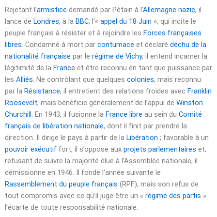
Rejetant l’
armistice
demandé par Pétain à l’
Allemagne nazie
, il
lance de
Londres
, à la
BBC
, l’«
appel du 18 Juin
», qui incite le
peuple français à résister et à rejoindre les
Forces françaises
libres
. Condamné à mort par
contumace
et déclaré
déchu de la
nationalité française
par le
régime de Vichy
, il entend incarner la
légitimité de la
France
et être reconnu en tant que puissance par
les
Alliés
. Ne contrôlant que quelques
colonies
, mais reconnu
par la
Résistance
, il entretient des relations froides avec
Franklin
Roosevelt
, mais bénéficie généralement de l’appui de
Winston
Churchill
. En 1943, il fusionne la
France libre
au sein du
Comité
français de libération nationale
, dont il finit par prendre la
direction. Il dirige le pays à partir de la
Libération
; favorable à un
pouvoir exécutif
fort, il s’oppose aux
projets parlementaires
et,
refusant de suivre la majorité élue à l’Assemblée nationale, il
démissionne en 1946. Il fonde l’année suivante le
Rassemblement du peuple français
(RPF), mais son refus de
tout compromis avec ce qu’il juge être un «
régime des partis
»
l’écarte de toute responsabilité nationale.