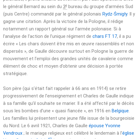
e
le général Bernard au sein du
3
bureau du groupe d’armées Sud
(puis Centre) commandé par le général polonais
Rydz-Śmigły
. Il y
gagne une citation. Après la victoire de la Pologne, il rédige
notamment un rapport général sur l’armée polonaise. Si à
l’analyse de l’action de l’unique régiment de
chars FT 17
, il a pu
écrire
« Les chars doivent être mis en œuvre rassemblés et non
dispersés »
, de Gaulle découvre surtout en Pologne la guerre de
mouvement et l’emploi des grandes unités de cavalerie comme
élément de choc et moyen d’obtenir une décision à portée
stratégique.
Son père (qui s’était fait rappeler à
66 ans
en 1914) se retire
progressivement de l’enseignement et Charles de Gaulle indique
à sa famille qu’il souhaite se marier. Il a été affecté par le décès
sous les bombes d’une « quasi fiancée », en 1916 en
Belgique
.
Les familles lui présentent une jeune fille issue de la bourgeoisie
du Nord. Le
6 avril 1921
, Charles de Gaulle
épouse
Yvonne
Vendroux
; le mariage religieux est célébré le lendemain à l’
église