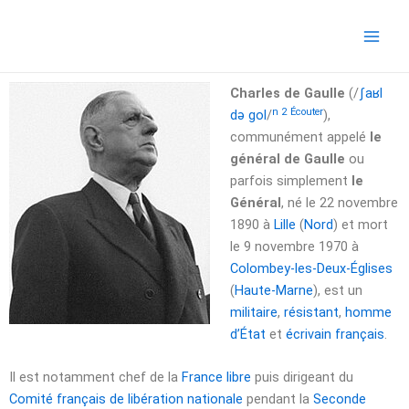
Aller
Main
au
Men
contenu
Charles de Gaulle
(
/
ʃ
a
ʁ
l
n 2
Écouter
d
ə
ɡ
o
l
/
),
communément appelé
le
général de Gaulle
ou
parfois simplement
le
Général
, né le
22 novembre
1890
à
Lille
(
Nord
) et mort
le
9 novembre 1970
à
Colombey-les-Deux-Églises
(
Haute-Marne
), est un
militaire
,
résistant
,
homme
d’État
et
écrivain
français
.
Il est notamment chef de la
France libre
puis dirigeant du
Comité français de libération nationale
pendant la
Seconde