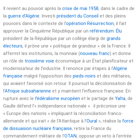
Il revient au pouvoir après la
crise de mai 1958
, dans le cadre de
la
guerre d’Algérie
. Investi
président du Conseil
et des pleins
pouvoirs dans le contexte de l’
opération Résurrection
, il fait
approuver la Cinquième République par un
référendum
.
Élu
président de la République par un collège élargi de
grands
électeurs
, il prône une « politique de grandeur » de la France. Il
affermit les institutions, la monnaie (
nouveau franc
) et donne
un rôle de
troisième voie
économique à un État planificateur et
modernisateur de l’industrie. Il renonce par étapes à l’
Algérie
française
malgré l’opposition des
pieds-noirs
et des militaires,
qui avaient favorisé son retour. Il poursuit la décolonisation de
l’
Afrique subsaharienne
et y maintient l’influence française. En
rupture avec le
fédéralisme européen
et le partage de
Yalta
, de
Gaulle défend l’« indépendance nationale » : il préconise une
« Europe des nations » impliquant la réconciliation franco-
allemande et qui irait « de l’Atlantique à l’
Oural
», réalise la
force
de dissuasion nucléaire française
, retire la France du
commandement militaire de l’
OTAN
, oppose un veto à l’entrée