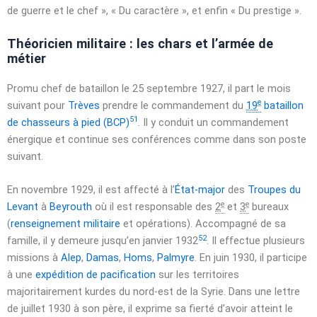
de guerre et le chef », « Du caractère », et enfin « Du prestige ».
Théoricien militaire : les chars et l’armée de
métier
Promu chef de bataillon le
25 septembre 1927
, il part le mois
e
suivant pour
Trèves
prendre le commandement du
19
bataillon
51
de chasseurs à pied (BCP)
. Il y conduit un commandement
énergique et continue ses conférences comme dans son poste
suivant.
En
novembre 1929
, il est affecté à l’
État-major
des
Troupes du
e
e
Levant
à
Beyrouth
où il est responsable des
2
et
3
bureaux
(
renseignement militaire
et opérations). Accompagné de sa
52
famille, il y demeure jusqu’en
janvier 1932
. Il effectue plusieurs
missions à
Alep
,
Damas
,
Homs
,
Palmyre
. En juin 1930, il participe
à une
expédition de pacification
sur les territoires
majoritairement kurdes du nord-est de la Syrie. Dans une lettre
de juillet 1930 à son père, il exprime sa fierté d’avoir atteint le