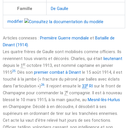
Famille
De Gaulle
modifier
Articles connexes :
Première Guerre mondiale
et
Bataille de
Dinant (1914)
.
Les quatre frères de Gaulle sont mobilisés comme officiers. Ils
reviennent tous vivants et décorés. Charles, qui était
lieutenant
er
depuis le
1
octobre 1913
, est nommé capitaine en
janvier
25
1915
. Dès son
premier combat à Dinant
le
15 août 1914
, il est
touché à la jambe (« fracture du péroné par balles avec éclats
26
e
dans l’articulation »)
. Il rejoint ensuite le
33
RI
sur le front de
e
Champagne pour commander la
7
compagnie. Il est à nouveau
blessé le
10 mars 1915
, à la main gauche, au
Mesnil-lès-Hurlus
en Champagne. Décidé à en découdre, il désobéit à ses
supérieurs en ordonnant de tirer sur les tranchées ennemies.
Cet acte lui vaut d’être relevé huit jours de ses fonctions.
Officier tatillon, volontiers cassant, son intelligence et son