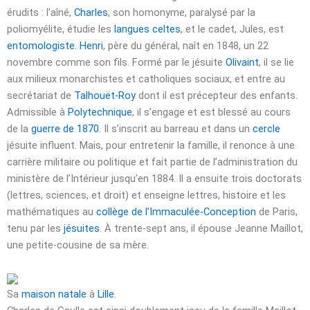
érudits : l’aîné,
Charles
, son homonyme, paralysé par la
poliomyélite, étudie les
langues celtes
, et le cadet, Jules, est
entomologiste
.
Henri
, père du général, naît en 1848, un
22
novembre
comme son fils. Formé par le jésuite
Olivaint
, il se lie
aux milieux monarchistes et catholiques sociaux, et entre au
secrétariat de
Talhouët-Roy
dont il est précepteur des enfants.
Admissible à
Polytechnique
, il s’engage et est blessé au cours
de la
guerre de 1870
. Il s’inscrit au barreau et dans un
cercle
jésuite influent. Mais, pour entretenir la famille, il renonce à une
carrière militaire ou politique et fait partie de l’administration du
ministère de l’Intérieur jusqu’en 1884. Il a ensuite trois doctorats
(lettres, sciences, et droit) et enseigne lettres, histoire et les
mathématiques au
collège de l’Immaculée-Conception
de Paris,
tenu par les
jésuites
. À trente-sept ans, il épouse Jeanne Maillot,
une petite-cousine de sa mère.
Sa
maison natale
à
Lille
.