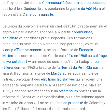
du Royaume-Uni dans la
Communauté économique européenne
,
soutient le «
Québec libre
», condamne la
guerre du Viêt Nam
et
reconnaît la
Chine communiste
.
Sa vision du pouvoir, à savoir un chef de l’État directement élu et
approuvé par la nation, l’oppose aux partis
communiste
,
socialiste
et centristes pro-européens. Ces formations
critiquent un style de gouvernance trop personnel, voire un
«
coup d’État permanent
», selon la formule de
François
Mitterrand
, contre lequel de Gaulle est
réélu en 1965
au
suffrage
universel direct
— un mode de scrutin qu’il a fait adopter
par
référendum
en 1962 à la suite de l’
attentat du Petit-Clamart
le
visant. Il surmonte la crise de
Mai 68
après avoir semblé se
retirer, convoquant des
élections législatives
qui envoient une
écrasante majorité gaulliste à l’Assemblée nationale. Mais en
1969, il engage son mandat sur un
référendum
portant sur la
réforme du Sénat et la régionalisation, puis démissionne après
la victoire du « non ». Il se retire dans
sa propriété
de Colombey-
les-Deux-Églises, où il meurt dix-huit mois plus tard.