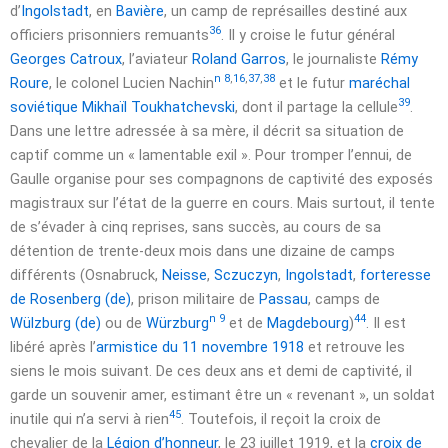
d’
Ingolstadt
, en
Bavière
, un camp de représailles destiné aux
36
officiers prisonniers remuants
. Il y croise le futur général
Georges Catroux
, l’aviateur
Roland Garros
, le journaliste
Rémy
n 8
,
16
,
37
,
38
Roure
, le colonel Lucien Nachin
et le futur
maréchal
39
soviétique
Mikhaïl Toukhatchevski
, dont il partage la cellule
.
Dans une lettre adressée à sa mère, il décrit sa situation de
captif comme un « lamentable exil ». Pour tromper l’ennui, de
Gaulle organise pour ses compagnons de captivité des exposés
magistraux sur l’état de la guerre en cours. Mais surtout, il tente
de s’évader à cinq reprises, sans succès, au cours de sa
détention de trente-deux mois dans une dizaine de camps
différents (Osnabruck,
Neisse
,
Sczuczyn
,
Ingolstadt
,
forteresse
de Rosenberg
(de)
, prison militaire de
Passau
, camps de
n 9
44
Wülzburg
(de)
ou de
Würzburg
et de
Magdebourg
)
. Il est
libéré après l’
armistice du
11 novembre 1918
et retrouve les
siens le mois suivant. De ces deux ans et demi de captivité, il
garde un souvenir amer, estimant être un « revenant », un soldat
45
inutile qui n’a servi à rien
. Toutefois, il reçoit la croix de
chevalier de la
Légion d’honneur
, le
23 juillet 1919
, et la
croix de