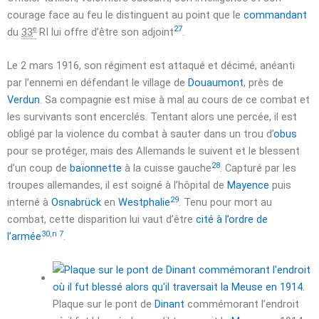
courage face au feu le distinguent au point que le
commandant
e
27
du
33
RI lui offre d’être son adjoint
.
Le
2 mars 1916
, son régiment est attaqué et décimé, anéanti
par l’ennemi en défendant le village de
Douaumont
, près de
Verdun
. Sa compagnie est mise à mal au cours de ce combat et
les survivants sont encerclés. Tentant alors une percée, il est
obligé par la violence du combat à sauter dans un trou d’
obus
pour se protéger, mais des Allemands le suivent et le blessent
28
d’un coup de
baïonnette
à la cuisse gauche
. Capturé par les
troupes allemandes, il est soigné à l’hôpital de
Mayence
puis
29
interné à
Osnabrück
en
Westphalie
. Tenu pour mort au
combat, cette disparition lui vaut d’être
cité à l’ordre de
30
,
n 7
l’armée
.
Plaque sur le pont de
Dinant
commémorant l’endroit