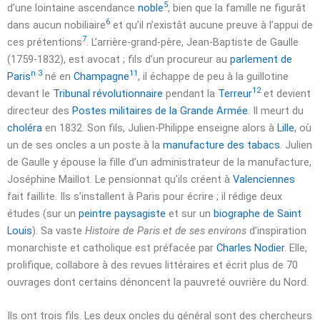
5
d’une lointaine ascendance
noble
, bien que la famille ne figurât
6
dans aucun nobiliaire
et qu’il n’existât aucune preuve à l’appui de
7
ces prétentions
. L’arrière-grand-père, Jean-Baptiste de Gaulle
(1759-1832), est avocat ; fils d’un procureur au
parlement de
n 3
11
Paris
né en
Champagne
, il échappe de peu à la guillotine
12
devant le
Tribunal révolutionnaire
pendant la
Terreur
et devient
directeur des
Postes militaires de la Grande Armée
. Il meurt du
choléra
en 1832. Son fils, Julien-Philippe enseigne alors à
Lille
, où
un de ses oncles a un poste à la
manufacture des tabacs
. Julien
de Gaulle y épouse la fille d’un administrateur de la manufacture,
Joséphine Maillot. Le pensionnat qu’ils créent à
Valenciennes
fait faillite. Ils s’installent à Paris pour écrire ; il rédige deux
études (sur un
peintre paysagiste
et sur un
biographe de Saint
Louis
). Sa vaste
Histoire de Paris et de ses environs
d’inspiration
monarchiste et catholique est préfacée par
Charles Nodier
. Elle,
prolifique, collabore à des revues littéraires et écrit plus de 70
ouvrages dont certains dénoncent la pauvreté ouvrière du Nord.
Ils ont trois fils. Les deux oncles du général sont des chercheurs