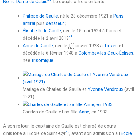
47
Notre-Dame de Calais
. Le couple a trois enfants :
Philippe de Gaulle
, né le
28 décembre 1921
à
Paris
,
amiral
puis
sénateur
;
Élisabeth de Gaulle
, née le
15 mai 1924
à Paris et
48
décédée le
2 avril 2013
;
er
Anne de Gaulle
, née le
1
janvier 1928
à
Trèves
et
décédée le
6 février 1948
à
Colombey-les-Deux-Églises
,
née
trisomique
.
Mariage de Charles de Gaulle et
Yvonne Vendroux
(
avril
1921
).
Charles de Gaulle et sa fille
Anne
,
en 1933
.
À son retour, le capitaine de Gaulle est chargé de cours
49
d’histoire à l’École de Saint-Cyr
, avant son admission à l’
École