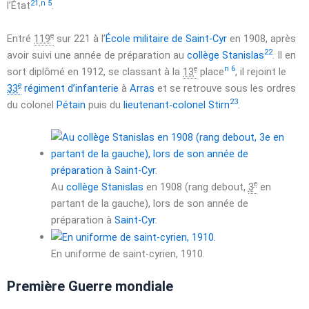
21
,
n 5
l’État
.
e
Entré
119
sur 221 à l’
École militaire de Saint-Cyr
en 1908, après
22
avoir suivi une année de préparation au
collège Stanislas
. Il en
e
n 6
sort diplômé en 1912, se classant à la
13
place
, il rejoint le
e
33
régiment d’infanterie
à
Arras
et se retrouve sous les ordres
23
du colonel
Pétain
puis du
lieutenant-colonel Stirn
.
e
Au
collège Stanislas
en 1908 (rang debout,
3
en
partant de la gauche), lors de son année de
préparation à
Saint-Cyr
.
En uniforme de saint-cyrien, 1910.
Première Guerre mondiale