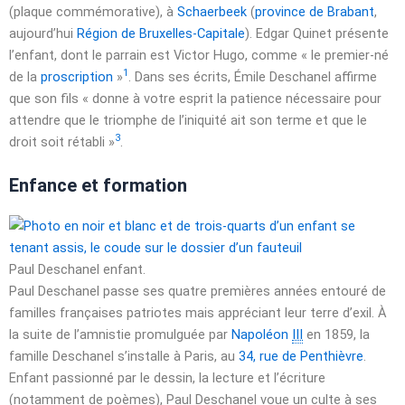
(plaque commémorative), à
Schaerbeek
(
province de Brabant
,
aujourd’hui
Région de Bruxelles-Capitale
). Edgar Quinet présente
l’enfant, dont le parrain est Victor Hugo, comme
« le premier-né
1
de la
proscription
»
. Dans ses écrits, Émile Deschanel affirme
que son fils
« donne à votre esprit la patience nécessaire pour
attendre que le triomphe de l’iniquité ait son terme et que le
3
droit soit rétabli »
.
Enfance et formation
Paul Deschanel enfant.
Paul Deschanel passe ses quatre premières années entouré de
familles françaises patriotes mais appréciant leur terre d’exil. À
la suite de l’amnistie promulguée par
Napoléon
III
en 1859, la
famille Deschanel s’installe à Paris, au
34, rue
de Penthièvre
.
Enfant passionné par le dessin, la lecture et l’écriture
(notamment de poèmes), Paul Deschanel voue un culte à ses