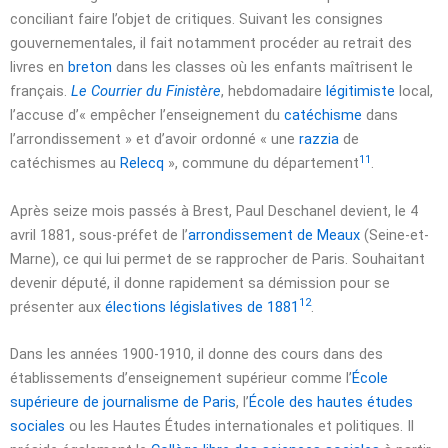
conciliant faire l’objet de critiques. Suivant les consignes
gouvernementales, il fait notamment procéder au retrait des
livres en
breton
dans les classes où les enfants maîtrisent le
français.
Le Courrier du Finistère
, hebdomadaire
légitimiste
local,
l’accuse d’
« empêcher l’enseignement du
catéchisme
dans
l’arrondissement »
et d’avoir ordonné
« une
razzia
de
11
catéchismes au
Relecq
»
, commune du département
.
Après
seize mois
passés à Brest, Paul Deschanel devient, le
4
avril 1881
, sous-préfet de l’
arrondissement de Meaux
(Seine-et-
Marne), ce qui lui permet de se rapprocher de Paris. Souhaitant
devenir député, il donne rapidement sa démission pour se
12
présenter aux
élections législatives de 1881
.
Dans les années 1900-1910, il donne des cours dans des
établissements d’enseignement supérieur comme l’
École
supérieure de journalisme de Paris
, l’
École des hautes études
sociales
ou les Hautes Études internationales et politiques. Il