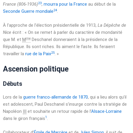
23
France (806-1936)
,
mourra pour la France
au début de la
24
Seconde Guerre mondiale
.
À l’approche de l’élection présidentielle de 1913,
La Dépêche de
Nice
écrit :
« On se remet à parler du caractère de mondanité
me
que M. et
M
Deschanel donneraient à la présidence de la
République. Ils sont riches. Ils aiment le faste. Ils feraient
25
travailler la
rue de la Paix
. »
Ascension politique
Débuts
Lors de la
guerre franco-allemande de 1870
, qui a lieu alors qu’il
est adolescent, Paul Deschanel s’insurge contre la stratégie de
Napoléon
III
et souhaite un retour rapide de l’
Alsace-Lorraine
1
dans le giron français
.
Collaborateur d’
Émile de Marcère
et de
Jules Simon
, il suit de