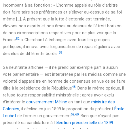
incombant à sa fonction :
« L’homme appelé au rôle d’arbitre
doit faire taire ses préférences et s’élever au-dessus de sa foi
même […]. À présent que la lutte électorale est terminée,
élevons nos esprits et nos âmes au-dessus de l’étroit horizon
de nos circonscriptions respectives pour ne plus voir que la
52
France
. »
Cherchant à échanger avec tous les groupes
politiques, il innove avec l’organisation de repas réguliers avec
j
,
58
des élus de différents bords
.
Sa neutralité affichée — il ne prend par exemple part à aucun
vote parlementaire — est interprétée par les médias comme une
volonté d’apparaître en homme de consensus en vue de se faire
48
élire à la présidence de la République
. Dans la même optique, il
refuse toute responsabilité ministérielle : après avoir exclu
d’intégrer le
gouvernement Méline
en tant que
ministre des
Colonies
, il décline en
juin 1899
la proposition du président
Émile
59
,
60
Loubet
de former un gouvernement
. Bien que n’ayant pas
présenté sa candidature à l’
élection présidentielle de 1899