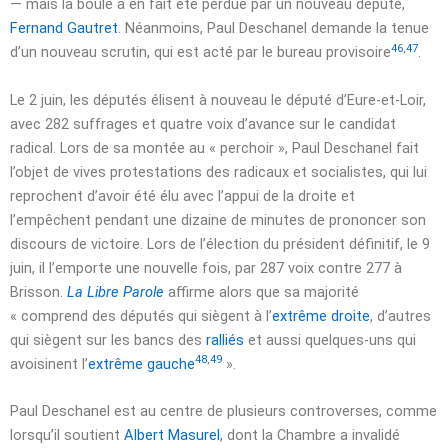
— mais la boule a en fait été perdue par un nouveau député,
Fernand Gautret
. Néanmoins, Paul Deschanel demande la tenue
46
,
47
d’un nouveau scrutin, qui est acté par le bureau provisoire
.
Le
2 juin
, les députés élisent à nouveau le député d’Eure-et-Loir,
avec 282 suffrages et quatre voix d’avance sur le candidat
radical. Lors de sa montée au « perchoir », Paul Deschanel fait
l’objet de vives protestations des radicaux et socialistes, qui lui
reprochent d’avoir été élu avec l’appui de la droite et
l’empêchent pendant une dizaine de minutes de prononcer son
discours de victoire. Lors de l’élection du président définitif, le
9
juin
, il l’emporte une nouvelle fois, par 287 voix contre 277 à
Brisson.
La Libre Parole
affirme alors que sa majorité
« comprend des députés qui siègent à l’
extrême droite
, d’autres
qui siègent sur les bancs des
ralliés
et aussi quelques-uns qui
48
,
49
avoisinent l’
extrême gauche
»
.
Paul Deschanel est au centre de plusieurs controverses, comme
lorsqu’il soutient
Albert Masurel
, dont la Chambre a invalidé