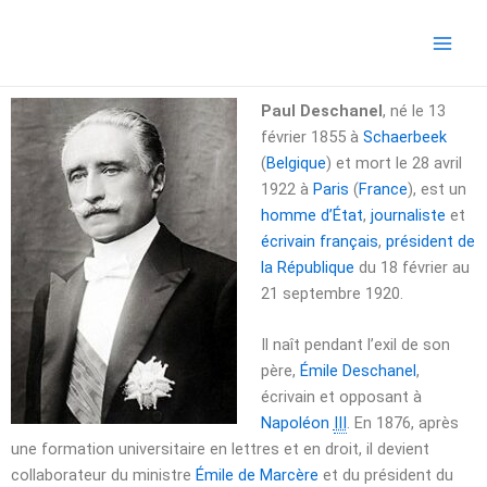
Aller
Main
au
Men
contenu
Paul Deschanel
, né le
13
février 1855
à
Schaerbeek
(
Belgique
) et mort le
28 avril
1922
à
Paris
(
France
), est un
homme d’État
,
journaliste
et
écrivain
français
,
président de
la République
du
18 février
au
21 septembre 1920
.
Il naît pendant l’exil de son
père,
Émile Deschanel
,
écrivain et opposant à
Napoléon
III
. En 1876, après
une formation universitaire en lettres et en droit, il devient
collaborateur du ministre
Émile de Marcère
et du président du