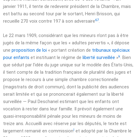
janvier 1911
, il tente de redevenir président de la Chambre, mais
est battu au second tour par le sortant, Henri Brisson, qui
67
recueille 270 voix contre 197 à son adversaire
.
Le
22 mars 1909
, considérant que les mineurs n’ont pas à être
jugés de la même façon que les
« adultes pervertis »
, il dépose
une
proposition de loi
« portant création de
tribunaux spéciaux
k
pour enfants
et instituant le régime de
liberté surveillée
»
. Bien
que séduit par l’idée du juge unique sur le modèle des États-Unis,
il tient compte de la tradition française de pluralité des juges et
propose le recours à une simple chambre correctionnelle
(magistrats de droit commun), dont la publicité des audiences
serait limitée et qui se prononcerait également sur la liberté
surveillée — Paul Deschanel estimant que les enfants ont
vocation à rester dans leur famille. Il prévoit également une
quasi-irresponsabilité pénale pour les mineurs de moins de
treize ans
. Accueilli avec réserve par les députés, le texte est
l
largement remanié en commission
et adopté par la Chambre le