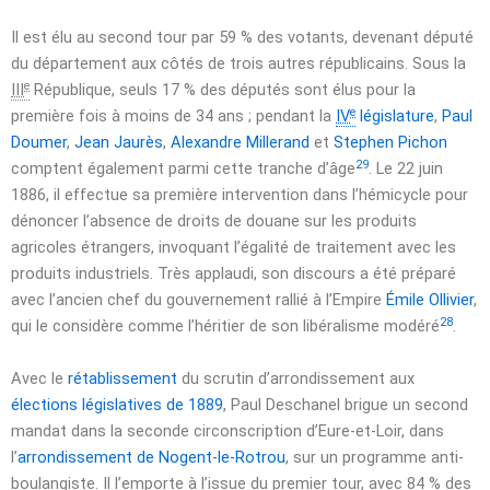
Il est élu au second tour par 59 % des votants, devenant député
du département aux côtés de trois autres républicains. Sous la
e
III
République, seuls 17 % des députés sont élus pour la
e
première fois à moins de 34 ans ; pendant la
IV
législature
,
Paul
Doumer
,
Jean Jaurès
,
Alexandre Millerand
et
Stephen Pichon
29
comptent également parmi cette tranche d’âge
. Le
22 juin
1886
, il effectue sa première intervention dans l’hémicycle pour
dénoncer l’absence de droits de douane sur les produits
agricoles étrangers, invoquant l’égalité de traitement avec les
produits industriels. Très applaudi, son discours a été préparé
avec l’ancien chef du gouvernement rallié à l’Empire
Émile Ollivier
,
28
qui le considère comme l’héritier de son libéralisme modéré
.
Avec le
rétablissement
du scrutin d’arrondissement aux
élections législatives de 1889
, Paul Deschanel brigue un second
mandat dans la seconde circonscription d’Eure-et-Loir, dans
l’
arrondissement de Nogent-le-Rotrou
, sur un programme anti-
boulangiste. Il l’emporte à l’issue du premier tour, avec 84 % des