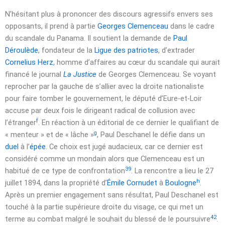
N’hésitant plus à prononcer des discours agressifs envers ses
opposants, il prend à partie
Georges Clemenceau
dans le cadre
du scandale du Panama. Il soutient la demande de
Paul
Déroulède
, fondateur de la
Ligue des patriotes
, d’extrader
Cornelius Herz
, homme d’affaires au cœur du scandale qui aurait
financé le journal
La Justice
de Georges Clemenceau. Se voyant
reprocher par la gauche de s’allier avec la droite nationaliste
pour faire tomber le gouvernement, le député d’Eure-et-Loir
accuse par deux fois le dirigeant radical de collusion avec
f
l’étranger
. En réaction à un éditorial de ce dernier le qualifiant de
g
« menteur »
et de
« lâche »
, Paul Deschanel le défie dans un
duel
à l’
épée
. Ce choix est jugé audacieux, car ce dernier est
considéré comme un mondain alors que Clemenceau est un
39
habitué de ce type de confrontation
. La rencontre a lieu le
27
h
juillet 1894
, dans la propriété d’
Émile Cornudet
à
Boulogne
.
Après un premier engagement sans résultat, Paul Deschanel est
touché à la partie supérieure droite du visage, ce qui met un
42
terme au combat malgré le souhait du blessé de le poursuivre
.