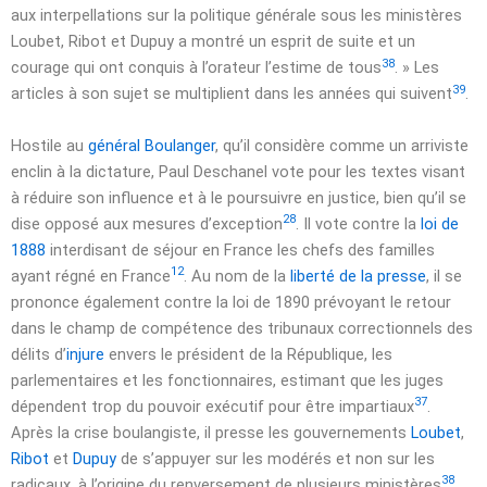
aux interpellations sur la politique générale sous les ministères
Loubet, Ribot et Dupuy a montré un esprit de suite et un
38
courage qui ont conquis à l’orateur l’estime de tous
. »
Les
39
articles à son sujet se multiplient dans les années qui suivent
.
Hostile au
général Boulanger
, qu’il considère comme un arriviste
enclin à la dictature, Paul Deschanel vote pour les textes visant
à réduire son influence et à le poursuivre en justice, bien qu’il se
28
dise opposé aux mesures d’exception
. Il vote contre la
loi de
1888
interdisant de séjour en France les chefs des familles
12
ayant régné en France
. Au nom de la
liberté de la presse
, il se
prononce également contre la loi de 1890 prévoyant le retour
dans le champ de compétence des tribunaux correctionnels des
délits d’
injure
envers le président de la République, les
parlementaires et les fonctionnaires, estimant que les juges
37
dépendent trop du pouvoir exécutif pour être impartiaux
.
Après la crise boulangiste, il presse les gouvernements
Loubet
,
Ribot
et
Dupuy
de s’appuyer sur les modérés et non sur les
38
radicaux, à l’origine du renversement de plusieurs ministères
.