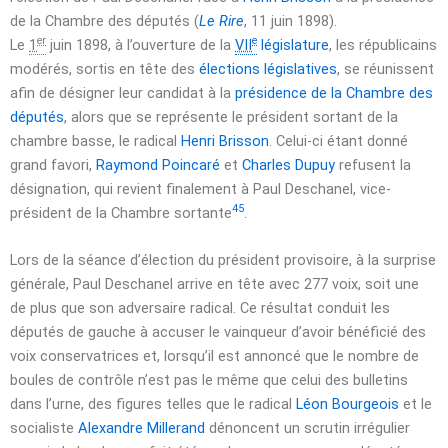
de la Chambre des députés (
Le Rire
,
11 juin 1898
).
er
e
Le
1
juin 1898
, à l’ouverture de la
VII
législature
, les républicains
modérés, sortis en tête des
élections législatives
, se réunissent
afin de désigner leur candidat à la
présidence de la Chambre des
députés
, alors que se représente le président sortant de la
chambre basse, le radical
Henri Brisson
. Celui-ci étant donné
grand favori,
Raymond Poincaré
et
Charles Dupuy
refusent la
désignation, qui revient finalement à Paul Deschanel, vice-
45
président de la Chambre sortante
.
Lors de la séance d’élection du président provisoire, à la surprise
générale, Paul Deschanel arrive en tête avec 277 voix, soit une
de plus que son adversaire radical. Ce résultat conduit les
députés de gauche à accuser le vainqueur d’avoir bénéficié des
voix conservatrices et, lorsqu’il est annoncé que le nombre de
boules de contrôle n’est pas le même que celui des bulletins
dans l’urne, des figures telles que le radical
Léon Bourgeois
et le
socialiste
Alexandre Millerand
dénoncent un scrutin irrégulier