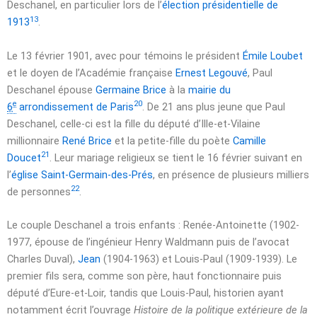
Deschanel, en particulier lors de l’
élection présidentielle de
13
1913
.
Le
13 février 1901
, avec pour témoins le président
Émile Loubet
et le doyen de l’Académie française
Ernest Legouvé
, Paul
Deschanel épouse
Germaine Brice
à la
mairie du
e
20
6
arrondissement de Paris
. De
21 ans
plus jeune que Paul
Deschanel, celle-ci est la fille du député d’Ille-et-Vilaine
millionnaire
René Brice
et la petite-fille du poète
Camille
21
Doucet
. Leur mariage religieux se tient le
16 février
suivant en
l’
église Saint-Germain-des-Prés
, en présence de plusieurs milliers
22
de personnes
.
Le couple Deschanel a trois enfants : Renée-Antoinette (1902-
1977, épouse de l’ingénieur Henry Waldmann puis de l’avocat
Charles Duval),
Jean
(1904-1963) et Louis-Paul (1909-1939). Le
premier fils sera, comme son père, haut fonctionnaire puis
député d’Eure-et-Loir, tandis que Louis-Paul, historien ayant
notamment écrit l’ouvrage
Histoire de la politique extérieure de la