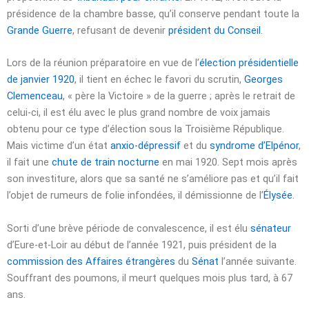
présidence de la chambre basse, qu’il conserve pendant toute la
Grande Guerre
, refusant de devenir
président du Conseil
.
Lors de la réunion préparatoire en vue de l’
élection présidentielle
de
janvier 1920
, il tient en échec le favori du scrutin,
Georges
Clemenceau
,
« père la Victoire »
de la guerre ; après le retrait de
celui-ci, il est élu avec le plus grand nombre de voix jamais
obtenu pour ce type d’élection sous la Troisième République.
Mais victime d’un état
anxio-dépressif
et du
syndrome d’Elpénor
,
il fait une
chute de train nocturne
en
mai 1920
. Sept mois après
son investiture, alors que sa santé ne s’améliore pas et qu’il fait
l’objet de rumeurs de folie infondées, il démissionne de l’
Élysée
.
Sorti d’une brève période de convalescence, il est élu
sénateur
d’Eure-et-Loir au début de l’
année 1921
, puis président de la
commission des Affaires étrangères
du
Sénat
l’année suivante.
Souffrant des poumons, il meurt quelques mois plus tard, à
67
ans
.