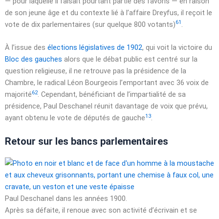
— pour laquelle il faisait pourtant partie des favoris — en raison
de son jeune âge et du contexte lié à l’affaire Dreyfus, il reçoit le
61
vote de
dix parlementaires
(sur quelque 800 votants)
.
À l’issue des
élections législatives de 1902
, qui voit la victoire du
Bloc des gauches
alors que le débat public est centré sur la
question religieuse, il ne retrouve pas la présidence de la
Chambre, le radical Léon Bourgeois l’emportant avec
36 voix
de
62
majorité
. Cependant, bénéficiant de l’impartialité de sa
présidence, Paul Deschanel réunit davantage de voix que prévu,
13
ayant obtenu le vote de députés de gauche
.
Retour sur les bancs parlementaires
Paul Deschanel dans les
années 1900
.
Après sa défaite, il renoue avec son activité d’écrivain et se