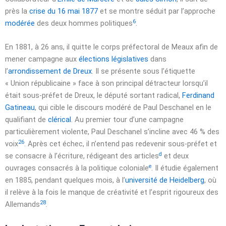
près la
crise du 16 mai 1877
et se montre séduit par l’approche
6
modérée
des deux hommes politiques
.
En 1881, à
26 ans
, il quitte le corps préfectoral de Meaux afin de
mener campagne aux
élections législatives
dans
l’
arrondissement de Dreux
. Il se présente sous l’étiquette
« Union républicaine »
face à son principal détracteur lorsqu’il
était sous-préfet de Dreux, le député sortant radical,
Ferdinand
Gatineau
, qui cible le discours modéré de Paul Deschanel en le
qualifiant de
clérical
. Au premier tour d’une campagne
particulièrement violente, Paul Deschanel s’incline avec 46 % des
26
voix
. Après cet échec, il n’entend pas redevenir sous-préfet et
d
se consacre à l’écriture, rédigeant des articles
et deux
e
ouvrages consacrés à la politique coloniale
. Il étudie également
en 1885, pendant quelques mois, à l’
université de Heidelberg
, où
il relève à la fois le manque de créativité et l’esprit rigoureux des
28
Allemands
.