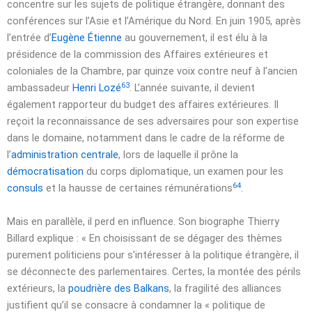
concentre sur les sujets de politique étrangère, donnant des
conférences sur l’Asie et l’Amérique du Nord. En
juin 1905
, après
l’entrée d’
Eugène Étienne
au gouvernement, il est élu à la
présidence de la commission des Affaires extérieures et
coloniales de la Chambre, par
quinze voix
contre neuf à l’ancien
63
ambassadeur
Henri Lozé
. L’année suivante, il devient
également rapporteur du budget des affaires extérieures. Il
reçoit la reconnaissance de ses adversaires pour son expertise
dans le domaine, notamment dans le cadre de la réforme de
l’
administration centrale
, lors de laquelle il prône la
démocratisation
du corps diplomatique, un examen pour les
64
consuls
et la hausse de certaines rémunérations
.
Mais en parallèle, il perd en influence. Son biographe Thierry
Billard explique :
« En choisissant de se dégager des thèmes
purement politiciens pour s’intéresser à la politique étrangère, il
se déconnecte des parlementaires. Certes, la montée des périls
extérieurs, la
poudrière des Balkans
, la fragilité des alliances
justifient qu’il se consacre à condamner la « politique de