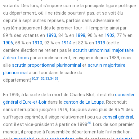
votants. Dès lors, il s’impose comme la principale figure politique
du département, où il ne réside pourtant pas, et se voit élu
député à sept autres reprises, parfois sans adversaire et
systématiquement dès le premier tour : il l’emporte ainsi par
89 % des votants en
1893
, 84 % en
1898
, 90 % en
1902
, 77 % en
1906
, 68 % en
1910
, 92 % en
1914
et 82 % en
1919
(cette
dernière élection ne retient pas le
scrutin uninominal majoritaire
à deux tours
par arrondissement, en vigueur depuis 1889, mais
allie
scrutin proportionnel plurinominal
et
scrutin majoritaire
plurinominal
à un tour dans le cadre du
30
,
31
,
32
,
33
,
34
,
35
département)
.
En 1895, à la suite de la mort de Charles Blot, il est élu
conseiller
général d’Eure-et-Loir
dans le
canton de La Loupe
. Reconduit
sans interruption jusqu’en 1919, toujours avec plus de 95 % des
suffrages exprimés, il siège relativement peu au
conseil général
,
35
dont il est vice-président à partir de 1898
. Lors de son premier
mandat, il propose à l’assemblée départementale l’interdiction