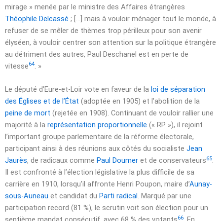
mirage » menée par le ministre des Affaires étrangères
Théophile Delcassé
; […] mais à vouloir ménager tout le monde, à
refuser de se mêler de thèmes trop périlleux pour son avenir
élyséen, à vouloir centrer son attention sur la politique étrangère
au détriment des autres, Paul Deschanel est en perte de
64
vitesse
. »
Le député d’Eure-et-Loir vote en faveur de la
loi de séparation
des Églises et de l’État
(adoptée en 1905) et l’abolition de la
peine de mort
(rejetée en 1908). Continuant de vouloir rallier une
majorité à la
représentation proportionnelle
(« RP »), il rejoint
l’important groupe parlementaire de la réforme électorale,
participant ainsi à des réunions aux côtés du socialiste
Jean
65
Jaurès
, de radicaux comme
Paul Doumer
et de conservateurs
.
Il est confronté à l’élection législative la plus difficile de sa
carrière en 1910, lorsqu’il affronte Henri Poupon, maire d’
Aunay-
sous-Auneau
et candidat du
Parti radical
. Marqué par une
participation record (81 %), le scrutin voit son élection pour un
66
septième mandat consécutif, avec 68 % des votants
. En