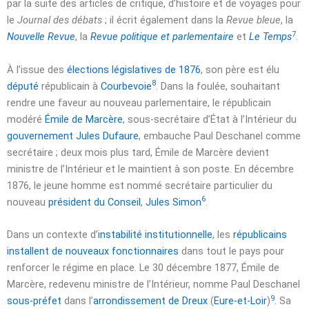
par la suite des articles de critique, d’histoire et de voyages pour
le
Journal des débats
; il écrit également dans la
Revue bleue
, la
7
Nouvelle Revue
, la
Revue politique et parlementaire
et
Le Temps
.
À l’issue des
élections législatives de 1876
, son père est élu
8
député
républicain à
Courbevoie
. Dans la foulée, souhaitant
rendre une faveur au nouveau parlementaire, le républicain
modéré
Émile de Marcère
, sous-secrétaire d’État à l’Intérieur du
gouvernement Jules Dufaure
, embauche Paul Deschanel comme
secrétaire ; deux mois plus tard, Émile de Marcère devient
ministre de l’Intérieur et le maintient à son poste. En
décembre
1876
, le jeune homme est nommé secrétaire particulier du
6
nouveau
président du Conseil
,
Jules Simon
.
Dans un contexte d’
instabilité institutionnelle
, les
républicains
installent de nouveaux fonctionnaires
dans tout le pays pour
renforcer le régime en place. Le
30 décembre 1877
, Émile de
Marcère, redevenu ministre de l’Intérieur, nomme Paul Deschanel
9
sous-préfet
dans l’
arrondissement de Dreux
(
Eure-et-Loir
)
. Sa