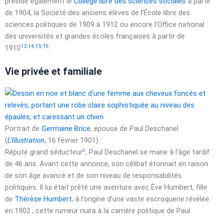
préside également le
Collège libre des sciences sociales
à partir
de 1904, la Société des anciens élèves de l’École libre des
sciences politiques de 1909 à 1912 ou encore l’Office national
des universités et grandes écoles françaises à partir de
13
,
14
,
15
,
16
1910
.
Vie privée et familiale
Portrait de
Germaine Brice
, épouse de Paul Deschanel
(
L’Illustration
,
16 février 1901
).
c
Réputé grand séducteur
, Paul Deschanel se marie à l’âge tardif
de
46 ans
. Avant cette annonce, son célibat étonnait en raison
de son âge avancé et de son niveau de responsabilités
politiques. Il lui était prêté une aventure avec Ève Humbert, fille
de
Thérèse Humbert
, à l’origine d’une vaste escroquerie révélée
en 1902 ; cette rumeur nuira à la carrière politique de Paul