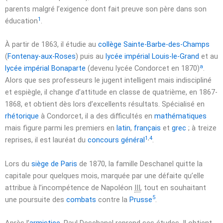
parents malgré l’exigence dont fait preuve son père dans son
1
éducation
.
À partir de 1863, il étudie au
collège Sainte-Barbe-des-Champs
(
Fontenay-aux-Roses
) puis au
lycée impérial Louis-le-Grand
et au
a
lycée impérial Bonaparte
(devenu lycée Condorcet en 1870)
.
Alors que ses professeurs le jugent intelligent mais indiscipliné
et espiègle, il change d’attitude en classe de quatrième,
en 1867-
1868
, et obtient dès lors d’excellents résultats. Spécialisé en
rhétorique
à Condorcet, il a des difficultés en
mathématiques
mais figure parmi les premiers en
latin
,
français
et
grec
; à treize
1
,
4
reprises, il est lauréat du
concours général
.
Lors du
siège de Paris
de 1870, la famille Deschanel quitte la
capitale pour quelques mois, marquée par une défaite qu’elle
attribue à l’incompétence de
Napoléon
III
, tout en souhaitant
5
une poursuite des
combats
contre la
Prusse
.