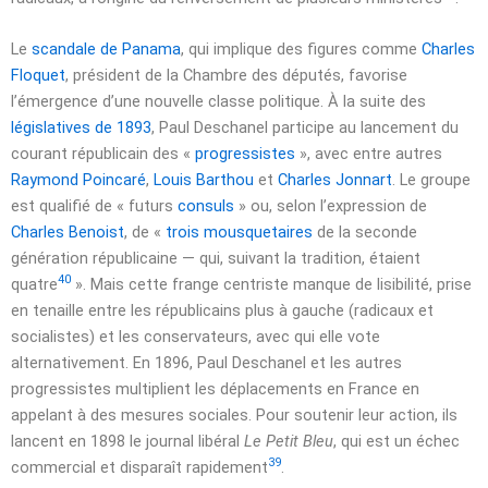
Le
scandale de Panama
, qui implique des figures comme
Charles
Floquet
, président de la Chambre des députés, favorise
l’émergence d’une nouvelle classe politique. À la suite des
législatives de 1893
, Paul Deschanel participe au lancement du
courant républicain des «
progressistes
», avec entre autres
Raymond Poincaré
,
Louis Barthou
et
Charles Jonnart
. Le groupe
est qualifié de
« futurs
consuls
»
ou, selon l’expression de
Charles Benoist
, de
«
trois mousquetaires
de la seconde
génération républicaine — qui, suivant la tradition, étaient
40
quatre
»
. Mais cette frange centriste manque de lisibilité, prise
en tenaille entre les républicains plus à gauche (radicaux et
socialistes) et les conservateurs, avec qui elle vote
alternativement. En 1896, Paul Deschanel et les autres
progressistes multiplient les déplacements en France en
appelant à des mesures sociales. Pour soutenir leur action, ils
lancent en 1898 le journal libéral
Le Petit Bleu
, qui est un échec
39
commercial et disparaît rapidement
.