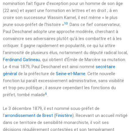
nomination fait figure d’exception pour un homme de son âge
(
22 ans
) et ayant une formation en lettres et en droit ; à en
croire son successeur Wassim Kamel, il est même
« le plus
10
jeune sous-préfet de l’histoire »
. Dans ce fief conservateur,
Paul Deschanel adopte une approche modérée, cherchant à
convaincre ses adversaires plutôt qu’à les combattre et à les
critiquer. Il gagne rapidement en popularité, ce qui lui attire
l’animosité de plusieurs élus, notamment du député radical local,
Ferdinand Gatineau
, qui obtient d’Émile de Marcère sa mutation.
Le
4 mai 1879
, Paul Deschanel est ainsi nommé
secrétaire
général
de la préfecture de
Seine-et-Marne
. Cette nouvelle
fonction lui paraît excessivement administrative, sans visibilité
et trop peu politique ; il assure cependant les fonctions du
6
préfet, tombé malade
.
Le
3 décembre 1879
, il est nommé sous-préfet de
l’
arrondissement de Brest
(
Finistère
). Recevant un accueil mitigé
dans ce territoire de sensibilité monarchiste, il voit ses
décisions régulièrement contestées et son tempérament