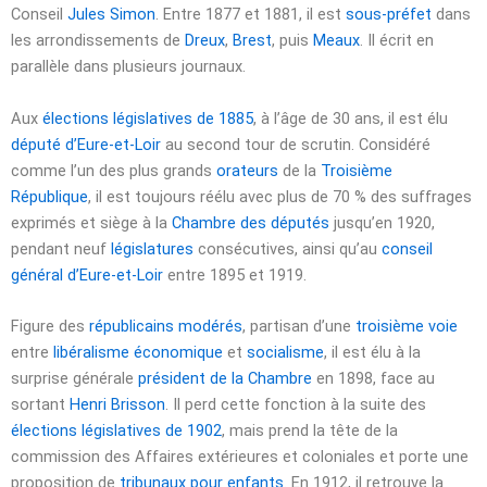
Conseil
Jules Simon
. Entre 1877 et 1881, il est
sous-préfet
dans
les arrondissements de
Dreux
,
Brest
, puis
Meaux
. Il écrit en
parallèle dans plusieurs journaux.
Aux
élections législatives de 1885
, à l’âge de
30 ans
, il est élu
député d’Eure-et-Loir
au second tour de scrutin. Considéré
comme l’un des plus grands
orateurs
de la
Troisième
République
, il est toujours réélu avec plus de 70 % des suffrages
exprimés et siège à la
Chambre des députés
jusqu’en 1920,
pendant neuf
législatures
consécutives, ainsi qu’au
conseil
général d’Eure-et-Loir
entre 1895 et 1919.
Figure des
républicains modérés
, partisan d’une
troisième voie
entre
libéralisme économique
et
socialisme
, il est élu à la
surprise générale
président de la Chambre
en 1898, face au
sortant
Henri Brisson
. Il perd cette fonction à la suite des
élections législatives de 1902
, mais prend la tête de la
commission des Affaires extérieures et coloniales et porte une
proposition de
tribunaux pour enfants
. En 1912, il retrouve la