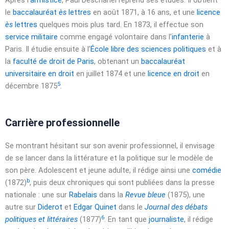
Après l’
armistice
, Paul Deschanel reprend ses études. Il obtient
le
baccalauréat
ès
lettres
en
août 1871
, à
16 ans
, et une
licence
ès
lettres
quelques mois plus tard. En 1873, il effectue son
service militaire
comme engagé volontaire dans l’
infanterie
à
Paris. Il étudie ensuite à l’
École libre des sciences politiques
et à
la
faculté de droit de Paris
, obtenant un
baccalauréat
universitaire en droit
en
juillet 1874
et une
licence en droit
en
5
décembre 1875
.
Carrière professionnelle
Se montrant hésitant sur son avenir professionnel, il envisage
de se lancer dans la littérature et la politique sur le modèle de
son père. Adolescent et jeune adulte, il rédige ainsi une
comédie
b
(1872)
, puis deux chroniques qui sont publiées dans la presse
nationale : une sur
Rabelais
dans la
Revue bleue
(1875), une
autre sur
Diderot
et
Edgar Quinet
dans le
Journal des débats
6
politiques et littéraires
(1877)
. En tant que
journaliste
, il rédige