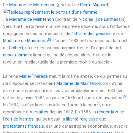
De
Madame de Montespan
(portrait de
Pierre Mignard
)…
…à
Madame de Maintenon
(portrait de
Nicolas
II
de Larmessin
).
Vers
1681
, le roi revient à une vie privée décente, sous l’influence
conjuguée de ses confesseurs, de l’
affaire des poisons
et de
56
Madame de Maintenon
. L’année
1683
est marquée par la mort
de
Colbert
, un de ses principaux ministres et l’
« agent de cet
absolutisme
rationnel qui se développe alors, fruit de la
révolution intellectuelle de la première moitié du siècle »
.
La reine
Marie-Thérèse
meurt la même année, ce qui permet au
roi d’épouser secrètement
Madame de Maintenon
, lors d’une
cérémonie intime, qui eut lieu vraisemblablement en
1683
(les
65
dates de
janvier 1684
ou
janvier 1686
ont aussi été avancées)
.
65
En
1684
, la dévotion s’installe en force à la cour
, qui a
emménagé à
Versailles
depuis
1682
. En
1685
, la
révocation
de
l’
édit de Nantes
, qui octroyait la
liberté religieuse
aux
protestants français
, est une catastrophe économique, avec la