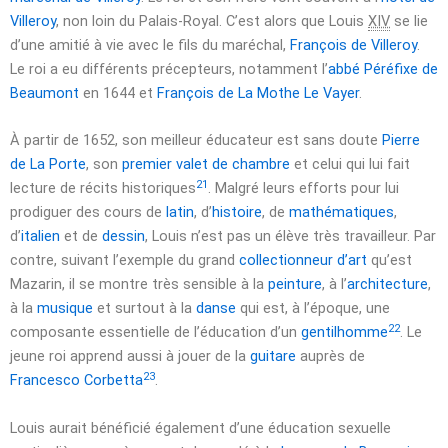
Villeroy
, non loin du Palais-Royal. C’est alors que Louis
XIV
se lie
d’une amitié à vie avec le fils du maréchal,
François de Villeroy
.
Le roi a eu différents précepteurs, notamment l’
abbé Péréfixe de
Beaumont
en
1644
et
François de La Mothe Le Vayer
.
À partir de
1652
, son meilleur éducateur est sans doute
Pierre
de La Porte
, son
premier valet de chambre
et celui qui lui fait
21
lecture de récits historiques
. Malgré leurs efforts pour lui
prodiguer des cours de
latin
, d’
histoire
, de
mathématiques
,
d’
italien
et de
dessin
, Louis n’est pas un élève très travailleur. Par
contre, suivant l’exemple du grand
collectionneur d’art
qu’est
Mazarin, il se montre très sensible à la
peinture
, à l’
architecture
,
à la
musique
et surtout à la
danse
qui est, à l’époque, une
22
composante essentielle de l’éducation d’un
gentilhomme
. Le
jeune roi apprend aussi à jouer de la
guitare
auprès de
23
Francesco Corbetta
.
Louis aurait bénéficié également d’une éducation sexuelle