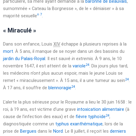
particulière, sa mère ayant demandé à la
baronne de Beauvais
,
surnommée « Cateau la Borgnesse », de le « déniaiser » à sa
n 7
majorité sexuelle
.
« Miraculé »
Dans son enfance, Louis
XIV
échappe à plusieurs reprises à la
mort
. À
5 ans
, il manque de se noyer dans un des bassins du
jardin du Palais-Royal
. Il est sauvé
in extremis
. À
9 ans
, le
10
24
novembre 1647
, il est atteint de la
variole
. Dix jours plus tard,
les médecins n’ont plus aucun espoir, mais le jeune Louis se
24
remet « miraculeusement ». À
15 ans
, il a une tumeur au sein
.
24
À 17 ans, il souffre de
blennoragie
.
L’alerte la plus sérieuse pour le Royaume a lieu le
30 juin 1658
: le
roi, à
19 ans
, est victime d’une grave
intoxication alimentaire
(à
24
cause de l’infection des eaux) et de
fièvre typhoïde
,
diagnostiquée comme un
typhus exanthématique
, lors de la
prise de
Bergues
dans le
Nord
. Le
8 juillet
, il reçoit les
derniers