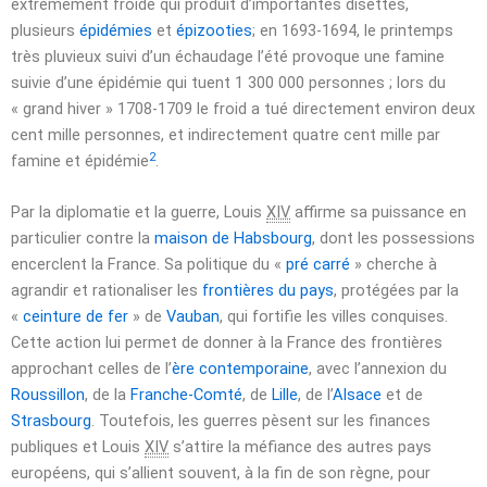
extrêmement froide qui produit d’importantes disettes,
plusieurs
épidémies
et
épizooties
; en 1693-1694, le printemps
très pluvieux suivi d’un échaudage l’été provoque une famine
suivie d’une épidémie qui tuent 1 300 000 personnes ; lors du
« grand hiver » 1708-1709 le froid a tué directement environ deux
cent mille personnes, et indirectement quatre cent mille par
2
famine et épidémie
.
Par la diplomatie et la guerre, Louis
XIV
affirme sa puissance en
particulier contre la
maison de Habsbourg
, dont les possessions
encerclent la France. Sa politique du «
pré carré
» cherche à
agrandir et rationaliser les
frontières du pays
, protégées par la
«
ceinture de fer
» de
Vauban
, qui fortifie les villes conquises.
Cette action lui permet de donner à la France des frontières
approchant celles de l’
ère contemporaine
, avec l’annexion du
Roussillon
, de la
Franche-Comté
, de
Lille
, de l’
Alsace
et de
Strasbourg
. Toutefois, les guerres pèsent sur les finances
publiques et Louis
XIV
s’attire la méfiance des autres pays
européens, qui s’allient souvent, à la fin de son règne, pour