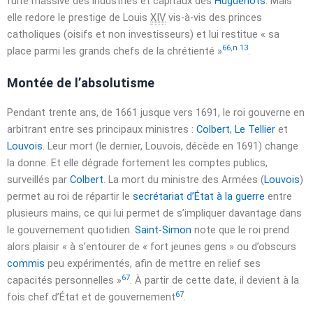
fuite massive des industries et capitaux des
Huguenots
. Mais
elle redore le prestige de Louis
XIV
vis-à-vis des princes
catholiques (oisifs et non investisseurs) et lui restitue
« sa
66
,
n 13
place parmi les grands chefs de la chrétienté »
.
Montée de l’absolutisme
Pendant trente ans, de 1661 jusque vers
1691
, le roi gouverne en
arbitrant entre ses principaux ministres :
Colbert
,
Le Tellier
et
Louvois
. Leur mort (le dernier, Louvois, décède en
1691
) change
la donne. Et elle dégrade fortement les comptes publics,
surveillés par
Colbert
. La mort du ministre des Armées (
Louvois
)
permet au roi de répartir le
secrétariat d’État à la guerre
entre
plusieurs mains, ce qui lui permet de s’impliquer davantage dans
le gouvernement quotidien.
Saint-Simon
note que le roi prend
alors plaisir
« à s’entourer de « fort jeunes gens » ou d’obscurs
commis
peu expérimentés, afin de mettre en relief ses
67
capacités personnelles »
. À partir de cette date, il devient à la
67
fois chef d’État et de gouvernement
.