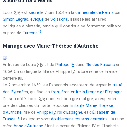
Sacre du roi à Reims
Louis
XIV
est
sacré
le
7 juin 1654
en la
cathédrale de Reims
par
Simon Legras
,
évêque
de
Soissons
. Il laisse les affaires
politiques à Mazarin, tandis qu’il continue sa formation militaire
42
auprès de
Turenne
.
Mariage avec Marie-Thérèse d’Autriche
Entrevue de Louis
XIV
et de
Philippe
IV
dans l’
île des Faisans
en
1659
. On distingue la fille de
Philippe
IV
, future reine de France,
derrière lui.
Le
7 novembre 1659
, les Espagnols acceptent de signer le
traité
des Pyrénées
, qui fixe les
frontières entre la France et l’Espagne
.
De son côté, Louis
XIV
consent, bon gré mal gré, à respecter
une des clauses du traité : épouser l’
infante
Marie-Thérèse
d’Autriche
, fille de
Philippe
IV
,
roi d’Espagne
, et d’
Élisabeth de
43
France
. Les époux sont
doublement cousins germains
: la reine
mère
Anne d’Autriche
étant la sœur de
Philippe
IV
et Élisabeth