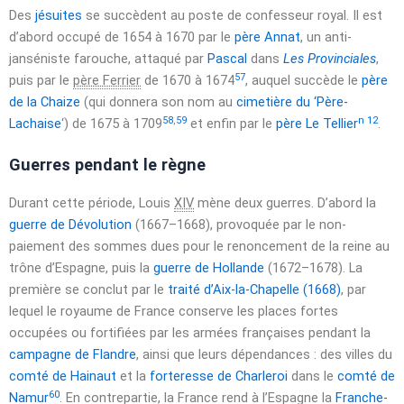
Des
jésuites
se succèdent au poste de confesseur royal. Il est
d’abord occupé de
1654
à
1670
par le
père Annat
, un anti-
janséniste farouche, attaqué par
Pascal
dans
Les Provinciales
,
57
puis par le
père Ferrier
de
1670
à
1674
, auquel succède le
père
de la Chaize
(qui donnera son nom au
cimetière du ‘Père-
58
,
59
n 12
Lachaise
‘) de
1675
à
1709
et enfin par le
père Le Tellier
.
Guerres pendant le règne
Durant cette période, Louis
XIV
mène deux guerres. D’abord la
guerre de Dévolution
(
1667
–
1668
), provoquée par le non-
paiement des sommes dues pour le renoncement de la reine au
trône d’Espagne, puis la
guerre de Hollande
(
1672
–
1678
). La
première se conclut par le
traité d’Aix-la-Chapelle (1668)
, par
lequel le royaume de France conserve les places fortes
occupées ou fortifiées par les armées françaises pendant la
campagne de Flandre
, ainsi que leurs dépendances : des villes du
comté de Hainaut
et la
forteresse de Charleroi
dans le
comté de
60
Namur
. En contrepartie, la France rend à l’Espagne la
Franche-