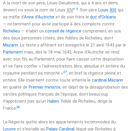
À la mort de son père, Louis-Dieudonné, qui a
4 ans
et demi,
n 9
devient roi sous le nom de Louis
XIV
. Son père
Louis
XIII
, qui
se méfie d’
Anne d’Autriche
et de son frère le
duc d’Orléans
— notamment pour avoir participé à des complots contre
Richelieu
— établit un
conseil de régence
comprenant, en sus
des deux personnes citées, des fidèles de Richelieu, dont
Mazarin
. Le texte y afférent est enregistré le
21 avril 1643
par le
Parlement
mais, dès le
18 mai 1643
, Anne d’Autriche se rend
avec son fils au Parlement, pour faire casser cette disposition
et se faire confier
« l’administration, libre, absolue et entière du
27
royaume pendant sa minorité »
, en bref la régence pleine et
entière. Elle maintient contre toute attente le
cardinal Mazarin
en qualité de
Premier ministre
, en dépit de la désapprobation des
cercles politiques français de l’époque, dont beaucoup
n’apprécient pas qu’un
Italien
, fidèle de Richelieu, dirige la
28
France
.
La Régente quitte alors les appartements incommodes du
Louvre
et s’installe au
Palais-Cardinal
, légué par Richelieu à