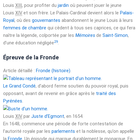
Louis
XIII
, pour profiter du
jardin
où peuvent jouer le jeune
Louis
XIV
et son frère. Le Palais-Cardinal devient alors le
Palais-
Royal
, où des
gouvernantes
abandonnent le jeune Louis à leurs
femmes de chambre
qui cèdent à tous ses caprices, ce qui fera
naître la légende, colportée par les
Mémoires
de
Saint-Simon
,
29
d’une éducation négligée
.
Épreuve de la Fronde
Article détaillé :
Fronde (histoire)
.
Le Grand Condé
, d’abord ferme soutien du pouvoir royal, puis
opposant, avant de revenir en grâce après le
traité des
Pyrénées
.
Louis
XIV
par
Juste d’Egmont
, en 1654.
En 1648, commence une période de forte contestation de
l’autorité royale par les
parlements
et la noblesse, qu’on appelle
la
Fronde
. Un épisode qui marque durablement le monarque. En