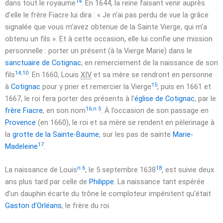
14
dans tout le royaume
. En 1644, la reine faisant venir auprès
d’elle le frère Fiacre lui dira :
« Je n’ai pas perdu de vue la grâce
signalée que vous m’avez obtenue de la Sainte Vierge, qui m’a
obtenu un fils »
. Et à cette occasion, elle lui confie une mission
personnelle : porter un présent (à la Vierge Marie) dans le
sanctuaire de Cotignac
, en remerciement de la naissance de son
14
,
10
fils
. En 1660, Louis
XIV
et sa mère se rendront en personne
15
à
Cotignac
pour y prier et remercier la Vierge
, puis en 1661 et
1667, le roi fera porter des présents à l’
église de Cotignac
, par le
16
,
n 5
frère Fiacre
, en son nom
. À l’occasion de son passage en
Provence
(en 1660), le roi et sa mère se rendent en pèlerinage à
la
grotte de la Sainte-Baume
, sur les pas de sainte
Marie-
17
Madeleine
.
n 6
18
La naissance de Louis
, le
5 septembre 1638
, est suivie deux
ans plus tard par celle de
Philippe
. La naissance tant espérée
d’un dauphin écarte du trône le comploteur impénitent qu’était
Gaston d’Orléans
, le frère du roi.