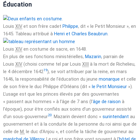
Éducation
Louis
XIV
et son frère cadet
Philippe
, dit « le Petit Monsieur », en
1645. Tableau attribué à
Henri et Charles Beaubrun
.
Louis
XIV
en costume de sacre, en 1648.
En plus de ses fonctions ministérielles,
Mazarin
, parrain de
Louis
XIV
(choisi comme tel par Louis
XIII
à la mort de Richelieu,
19
le
4 décembre 1642
), se voit attribuer par la reine, en
mars
1646
, la responsabilité de l’éducation du jeune
monarque
et celle
de son frère le duc Philippe d’Orléans (dit «
le Petit Monsieur
»).
L’usage est que les princes élevés par des gouvernantes
« passent aux hommes » à l’âge de
7 ans
(l’
âge de raison
à
l’époque), pour être confiés aux soins d’un gouverneur assisté
20
d’un sous-gouverneur
. Mazarin devient donc «
surintendant
au
gouvernement et à la conduite de la personne du roi ainsi que de
celle de
M.
le duc d’Anjou », et confie la tâche de gouverneur au
maréchal de Villeroy
. Le roi et son frère vont souvent à l’
hôtel de