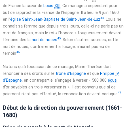
de France la sœur de
Louis
XIII
. Ce mariage a cependant pour
but de rapprocher la France de l’Espagne. Il a lieu le
9 juin 1660
44
en l’
église Saint-Jean-Baptiste de Saint-Jean-de-Luz
. Louis ne
connaît sa femme que depuis trois jours, celle-ci ne parle pas un
mot de français, mais le roi « l’honore » fougueusement devant
45
témoins dès la
nuit de noces
. Selon d’autres sources, cette
nuit de noces, contrairement à l’usage, n’aurait pas eu de
46
témoin
.
Notons qu’à l’occasion de ce mariage, Marie-Thérèse doit
renoncer à ses droits sur le
trône d’Espagne
et que
Philippe
IV
d’Espagne
, en contrepartie, s’engage à verser
« 500 000
écus
d’or payables en trois versements »
. Il est convenu que si ce
47
paiement n’est pas effectué, la renonciation devient caduque
.
Début de la direction du gouvernement (1661-
1680)