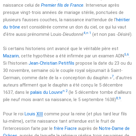
naissance celui de
Premier fils de France
. Intervenue après
presque vingt-trois années de mariage stérile, ponctuées de
plusieurs fausses couches, la naissance inattendue de l’
héritier
du trône
est considérée comme un don du ciel, ce qui lui vaut
4
,
n 1
d’être aussi prénommé Louis-
Dieudonné
(et non pas
-Désiré
).
Si certains historiens ont avancé que le véritable père est
5
,
6
Mazarin
, cette hypothèse a été infirmée par un examen ADN
.
Si l’historien
Jean-Christian Petitfils
propose la date
du 23
ou du
30 novembre
, semaine où le couple royal séjournait à Saint-
7
Germain, comme date de la
« conception du dauphin »
, d’autres
auteurs affirment que le dauphin a été conçu le
5 décembre
n 2
1637
, dans le
palais du Louvre
(le
5 décembre
tombe d’ailleurs
8
,
9
pile neuf mois avant sa naissance, le
5 septembre 1638
)
.
Pour le roi
Louis
XIII
comme pour la reine (et plus tard leur fils
lui-même), cette naissance tant attendue est le fruit de
l’intercession faite par le
frère Fiacre
auprès de
Notre-Dame de
Grâces
, auprès de laquelle le religieux réalise trois neuvaines de