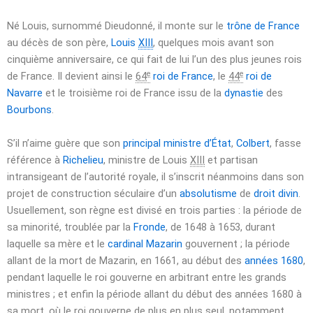
Né Louis, surnommé Dieudonné, il monte sur le
trône de France
au décès de son père,
Louis
XIII
, quelques mois avant son
cinquième anniversaire, ce qui fait de lui l’un des plus jeunes rois
e
e
de France. Il devient ainsi le
64
roi de France
, le
44
roi de
Navarre
et le troisième roi de France issu de la
dynastie
des
Bourbons
.
S’il n’aime guère que son
principal ministre d’État
,
Colbert
, fasse
référence à
Richelieu
, ministre de Louis
XIII
et partisan
intransigeant de l’autorité royale, il s’inscrit néanmoins dans son
projet de construction séculaire d’un
absolutisme
de
droit divin
.
Usuellement, son règne est divisé en trois parties : la période de
sa minorité, troublée par la
Fronde
, de
1648
à
1653
, durant
laquelle sa mère et le
cardinal Mazarin
gouvernent ; la période
allant de la mort de Mazarin, en
1661
, au début des
années 1680
,
pendant laquelle le roi gouverne en arbitrant entre les grands
ministres ; et enfin la période allant du début des années
1680
à
sa mort, où le roi gouverne de plus en plus seul, notamment