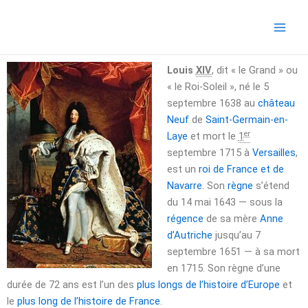
Aller
Main
au
Men
contenu
Louis
XIV
, dit « le Grand » ou
« le Roi-Soleil », né le
5
septembre 1638
au
château
Neuf
de
Saint-Germain-en-
er
Laye
et mort le
1
septembre 1715
à
Versailles
,
est un
roi de France et de
Navarre
. Son
règne
s’étend
du
14 mai 1643
— sous la
régence
de sa mère
Anne
d’Autriche
jusqu’au
7
septembre 1651
— à sa mort
en
1715
. Son règne d’une
durée de 72 ans est l’un des
plus longs de l’histoire d’Europe
et
le
plus long de l’histoire de France
.