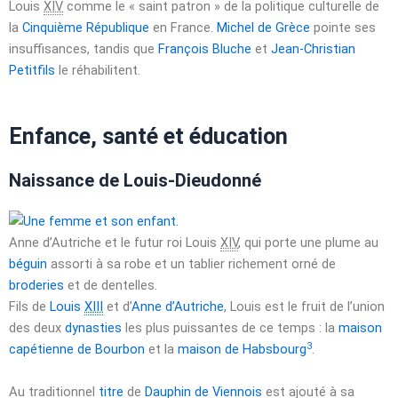
Louis
XIV
comme le
« saint patron »
de la politique culturelle de
la
Cinquième République
en France.
Michel de Grèce
pointe ses
insuffisances, tandis que
François Bluche
et
Jean-Christian
Petitfils
le réhabilitent.
Enfance, santé et éducation
Naissance de Louis-Dieudonné
Anne d’Autriche et le futur roi Louis
XIV
, qui porte une plume au
béguin
assorti à sa robe et un tablier richement orné de
broderies
et de dentelles.
Fils de
Louis
XIII
et d’
Anne d’Autriche
, Louis est le fruit de l’union
des deux
dynasties
les plus puissantes de ce temps : la
maison
3
capétienne de Bourbon
et la
maison de Habsbourg
.
Au traditionnel
titre
de
Dauphin de Viennois
est ajouté à sa