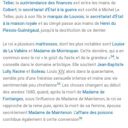
Tellier
, la
surintendance des finances
est entre les mains de
Colbert
, le
secrétariat d’État à la guerre
est confié à Michel Le
Tellier, puis à son fils le
marquis de Louvois
, le
secrétariat d’État
à la maison royale
et au clergé passe aux mains de
Henri du
Plessis-Guénégaud
, jusqu’à la destitution de ce dernier.
Le roi a plusieurs
maîtresses
, dont les plus notables sont
Louise
de La Vallière
et
Madame de Montespan
. Cette dernière, qui a en
54
commun avec le roi
« le goût du faste et de la grandeur »
, le
conseille dans le domaine artistique. Elle soutient
Jean-Baptiste
Lully
,
Racine
et
Boileau
. Louis
XIV
, alors dans la quarantaine,
semble pris d’une frénésie sensuelle intense et mène une vie
55
sentimentale peu chrétienne
. Les choses changent au début
des années
1680
, quand, après la mort de
Madame de
Fontanges
, sous l’influence de Madame de Maintenon, le roi se
rapproche de la reine puis, après la mort de sa femme, épouse
secrètement
Madame de Maintenon
. L’
affaire des poisons
56
contribue également à cette conversion
.