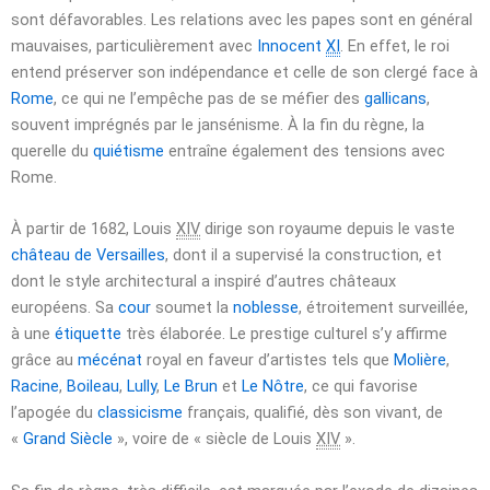
sont défavorables. Les relations avec les papes sont en général
mauvaises, particulièrement avec
Innocent
XI
. En effet, le roi
entend préserver son indépendance et celle de son clergé face à
Rome
, ce qui ne l’empêche pas de se méfier des
gallicans
,
souvent imprégnés par le jansénisme. À la fin du règne, la
querelle du
quiétisme
entraîne également des tensions avec
Rome.
À partir de
1682
, Louis
XIV
dirige son royaume depuis le vaste
château de Versailles
, dont il a supervisé la construction, et
dont le style architectural a inspiré d’autres châteaux
européens. Sa
cour
soumet la
noblesse
, étroitement surveillée,
à une
étiquette
très élaborée. Le prestige culturel s’y affirme
grâce au
mécénat
royal en faveur d’artistes tels que
Molière
,
Racine
,
Boileau
,
Lully
,
Le Brun
et
Le Nôtre
, ce qui favorise
l’apogée du
classicisme
français, qualifié, dès son vivant, de
«
Grand Siècle
», voire de « siècle de Louis
XIV
».