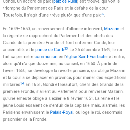
Condé, un accord de paix (
paix de Rueil
) est trouvé, qui voit le
triomphe du Parlement de Paris et la défaite de la cour.
32
Toutefois, il s’agit d’une trêve plutôt que d’une paix
.
En
1649
–
1650
, un renversement d’alliance intervient,
Mazarin
et
la régente se rapprochent du Parlement et des chefs des
Grands de la première Fronde et font enfermer Condé, leur
33
ancien allié, et le
prince de Conti
. Le
25 décembre 1649
, le roi
fait sa première
communion
en l’
église Saint-Eustache
et entre,
alors qu’il n’a que douze ans, au conseil, en 1650. À partir de
février 1650
, se développe la révolte princière, qui oblige Mazarin
et la cour à se déplacer en province, pour mener des expéditions
34
militaires
. En
1651
, Gondi et Beaufort, chefs des Grands de la
première Fronde, s’allient au Parlement pour renverser Mazarin,
qu’une émeute oblige à s’exiler le
8 février 1651
. La reine et le
jeune Louis essaient de s’enfuir de la capitale mais, alarmés, les
Parisiens envahissent le
Palais-Royal
, où loge le roi, désormais
prisonnier de la Fronde.