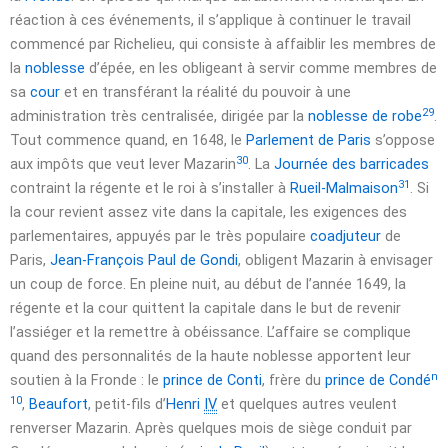
réaction à ces événements, il s’applique à continuer le travail
commencé par Richelieu, qui consiste à affaiblir les membres de
la
noblesse
d’épée, en les obligeant à servir comme membres de
sa
cour
et en transférant la réalité du pouvoir à une
29
administration très centralisée, dirigée par la
noblesse de robe
.
Tout commence quand, en
1648
, le
Parlement de Paris
s’oppose
30
aux impôts que veut lever Mazarin
. La
Journée des barricades
31
contraint la régente et le roi à s’installer à
Rueil-Malmaison
. Si
la cour revient assez vite dans la capitale, les exigences des
parlementaires, appuyés par le très populaire
coadjuteur
de
Paris,
Jean-François Paul de Gondi
, obligent Mazarin à envisager
un coup de force. En pleine nuit, au début de l’année
1649
, la
régente et la cour quittent la capitale dans le but de revenir
l’assiéger et la remettre à obéissance. L’affaire se complique
quand des personnalités de la haute noblesse apportent leur
n
soutien à la Fronde : le
prince de Conti
, frère du
prince de Condé
10
,
Beaufort
, petit-fils d’
Henri
IV
et quelques autres veulent
renverser Mazarin. Après quelques mois de siège conduit par