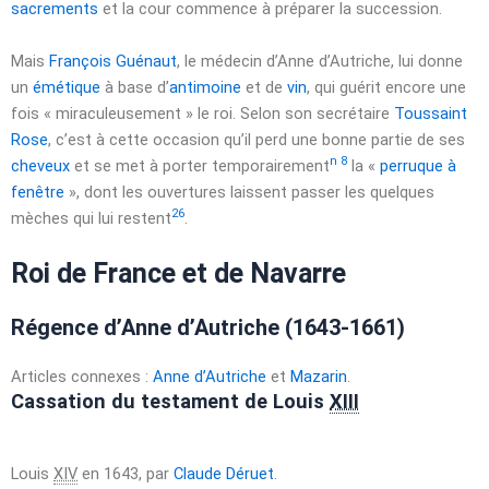
sacrements
et la cour commence à préparer la succession.
Mais
François Guénaut
, le médecin d’Anne d’Autriche, lui donne
un
émétique
à base d’
antimoine
et de
vin
, qui guérit encore une
fois « miraculeusement » le roi. Selon son secrétaire
Toussaint
Rose
, c’est à cette occasion qu’il perd une bonne partie de ses
n 8
cheveux
et se met à porter temporairement
la «
perruque à
fenêtre
», dont les ouvertures laissent passer les quelques
26
mèches qui lui restent
.
Roi de France et de Navarre
Régence d’Anne d’Autriche (1643-1661)
Articles connexes :
Anne d’Autriche
et
Mazarin
.
Cassation du testament de
Louis
XIII
Louis
XIV
en 1643, par
Claude Déruet
.