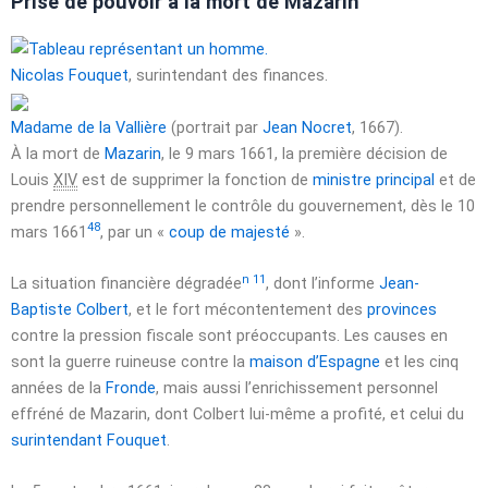
Prise de pouvoir à la mort de Mazarin
Nicolas Fouquet
, surintendant des finances.
Madame de la Vallière
(portrait par
Jean Nocret
, 1667).
À la mort de
Mazarin
, le
9 mars 1661
, la première décision de
Louis
XIV
est de supprimer la fonction de
ministre principal
et de
prendre personnellement le contrôle du gouvernement, dès le
10
48
mars 1661
, par un «
coup de majesté
».
n 11
La situation financière dégradée
, dont l’informe
Jean-
Baptiste Colbert
, et le fort mécontentement des
provinces
contre la pression fiscale sont préoccupants. Les causes en
sont la guerre ruineuse contre la
maison d’Espagne
et les cinq
années de la
Fronde
, mais aussi l’enrichissement personnel
effréné de Mazarin, dont Colbert lui-même a profité, et celui du
surintendant
Fouquet
.