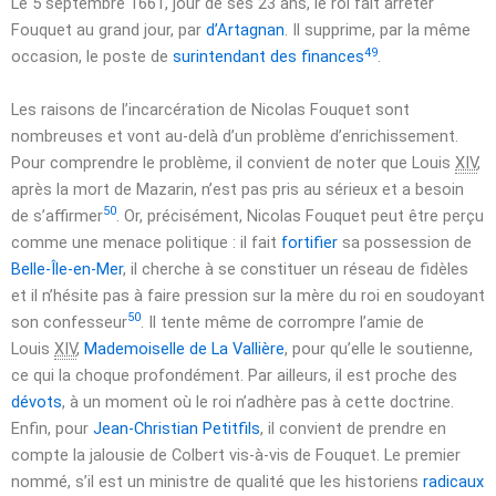
Le
5 septembre 1661
, jour de ses 23 ans, le roi fait arrêter
Fouquet au grand jour, par
d’Artagnan
. Il supprime, par la même
49
occasion, le poste de
surintendant des finances
.
Les raisons de l’incarcération de Nicolas Fouquet sont
nombreuses et vont au-delà d’un problème d’enrichissement.
Pour comprendre le problème, il convient de noter que Louis
XIV
,
après la mort de Mazarin, n’est pas pris au sérieux et a besoin
50
de s’affirmer
. Or, précisément, Nicolas Fouquet peut être perçu
comme une menace politique : il fait
fortifier
sa possession de
Belle-Île-en-Mer
, il cherche à se constituer un réseau de fidèles
et il n’hésite pas à faire pression sur la mère du roi en soudoyant
50
son confesseur
. Il tente même de corrompre l’amie de
Louis
XIV
,
Mademoiselle de La Vallière
, pour qu’elle le soutienne,
ce qui la choque profondément. Par ailleurs, il est proche des
dévots
, à un moment où le roi n’adhère pas à cette doctrine.
Enfin, pour
Jean-Christian Petitfils
, il convient de prendre en
compte la jalousie de Colbert vis-à-vis de Fouquet. Le premier
nommé, s’il est un ministre de qualité que les historiens
radicaux