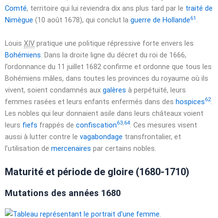
Comté
, territoire qui lui reviendra dix ans plus tard par le
traité de
61
Nimègue
(
10 août 1678
), qui conclut la
guerre de Hollande
.
Louis
XIV
pratique une politique répressive forte envers les
Bohémiens
. Dans la droite ligne du décret du roi de
1666
,
l’ordonnance du
11 juillet 1682
confirme et ordonne que tous les
Bohémiens mâles, dans toutes les provinces du royaume où ils
vivent, soient condamnés aux
galères
à perpétuité, leurs
62
femmes rasées et leurs enfants enfermés dans des
hospices
.
Les nobles qui leur donnaient asile dans leurs châteaux voient
63
,
64
leurs
fiefs
frappés de
confiscation
. Ces mesures visent
aussi à lutter contre le
vagabondage
transfrontalier, et
l’utilisation de
mercenaires
par certains nobles.
Maturité et période de gloire (1680-1710)
Mutations des années
1680