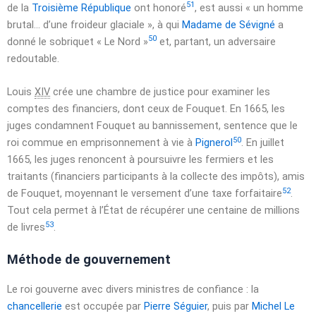
51
de la
Troisième République
ont honoré
, est aussi
« un homme
brutal… d’une froideur glaciale »
, à qui
Madame de Sévigné
a
50
donné le sobriquet
« Le Nord »
et, partant, un adversaire
redoutable.
Louis
XIV
crée une chambre de justice pour examiner les
comptes des financiers, dont ceux de Fouquet. En
1665
, les
juges condamnent Fouquet au bannissement, sentence que le
50
roi commue en emprisonnement à vie à
Pignerol
. En juillet
1665
, les juges renoncent à poursuivre les fermiers et les
traitants (financiers participants à la collecte des impôts), amis
52
de Fouquet, moyennant le versement d’une taxe forfaitaire
.
Tout cela permet à l’État de récupérer une centaine de millions
53
de livres
.
Méthode de gouvernement
Le roi gouverne avec divers ministres de confiance : la
chancellerie
est occupée par
Pierre Séguier
, puis par
Michel Le