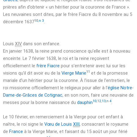
prières afin d’obtenir
« un héritier pour la couronne de France »
.
Les neuvaines sont dites, par le frère Fiacre du
8 novembre
au
5
10
,
n 3
décembre 1637
.
Louis
XIV
dans son enfance.
En
janvier 1638
, la reine prend conscience qu’elle est à nouveau
enceinte. Le
7 février 1638
, le roi et la reine reçoivent
officiellement le
frère Fiacre
pour s’entretenir avec lui sur les
11
visions qu’il dit avoir eu de la
Vierge Marie
et de la promesse
mariale d’un héritier pour la couronne. À l’issue de l’entretien, le
roi missionne officiellement le religieux pour aller à l’
église Notre-
Dame-de-Grâces de Cotignac
, en son nom, faire une neuvaine de
10
,
12
,
13
,
n 4
messes pour la bonne naissance du
dauphin
.
Le
10 février
, en remerciement à la Vierge pour cet enfant à
naître, le roi signe le
Vœu de Louis
XIII
, consacrant le royaume
de
France
à la Vierge Marie, et faisant du
15 août
un jour férié