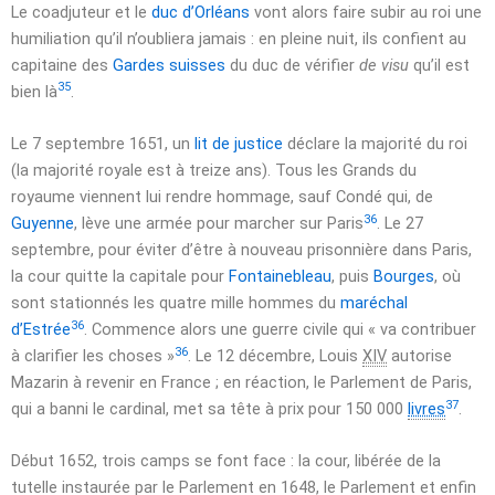
Le coadjuteur et le
duc d’Orléans
vont alors faire subir au roi une
humiliation qu’il n’oubliera jamais : en pleine nuit, ils confient au
capitaine des
Gardes suisses
du duc de vérifier
de visu
qu’il est
35
bien là
.
Le
7 septembre 1651
, un
lit de justice
déclare la majorité du roi
(la majorité royale est à treize ans). Tous les Grands du
royaume viennent lui rendre hommage, sauf Condé qui, de
36
Guyenne
, lève une armée pour marcher sur Paris
. Le
27
septembre
, pour éviter d’être à nouveau prisonnière dans Paris,
la cour quitte la capitale pour
Fontainebleau
, puis
Bourges
, où
sont stationnés les quatre mille hommes du
maréchal
36
d’Estrée
. Commence alors une guerre civile qui
« va contribuer
36
à clarifier les choses »
. Le
12 décembre
, Louis
XIV
autorise
Mazarin à revenir en France ; en réaction, le Parlement de Paris,
37
qui a banni le cardinal, met sa tête à prix pour
150 000
livres
.
Début
1652
, trois camps se font face : la cour, libérée de la
tutelle instaurée par le Parlement en
1648
, le Parlement et enfin