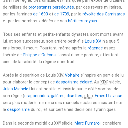
Sa fin de règne, très difficile, est marquée par l’exode de dizaines
de milliers de
protestants persécutés
, par des revers militaires,
par les famines
de
1693
et
de
1709
, par la
révolte des
Camisards
et par les nombreux décès de ses
héritiers royaux
.
Tous ses enfants et petits-enfants dynastes sont morts avant
lui, et son successeur, son arrière-petit-fils
Louis
XV
, n’a que
5
ans
lorsqu’il meurt. Pourtant, même après la
régence
assez
libérale de
Philippe d’Orléans
, l’absolutisme perdure, attestant
ainsi de la solidité du régime construit.
Après la disparition de Louis
XIV
,
Voltaire
s’inspire en partie de lui
e
pour élaborer le concept de
despotisme éclairé
. Au
XIX
siècle,
Jules Michelet
lui est hostile et insiste sur le côté sombre de
son règne (
dragonnades
,
galères
,
disettes
,
etc.
).
Ernest Lavisse
sera plus modéré, même si ses manuels scolaires insistent sur
le
despotisme
du roi, et sur certaines décisions tyranniques.
e
Dans la seconde moitié du
XX
siècle,
Marc Fumaroli
considère