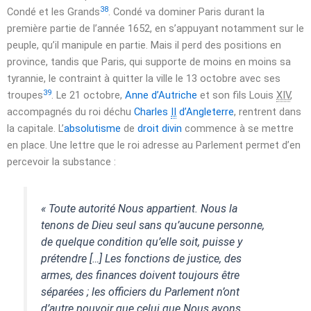
38
Condé et les Grands
. Condé va dominer Paris durant la
première partie de l’année
1652
, en s’appuyant notamment sur le
peuple, qu’il manipule en partie. Mais il perd des positions en
province, tandis que Paris, qui supporte de moins en moins sa
tyrannie, le contraint à quitter la ville le
13 octobre
avec ses
39
troupes
. Le
21 octobre
,
Anne d’Autriche
et son fils Louis
XIV
,
accompagnés du roi déchu
Charles
II
d’Angleterre
, rentrent dans
la capitale. L’
absolutisme
de
droit divin
commence à se mettre
en place. Une lettre que le roi adresse au Parlement permet d’en
percevoir la substance :
« Toute autorité Nous appartient. Nous la
tenons de Dieu seul sans qu’aucune personne,
de quelque condition qu’elle soit, puisse y
prétendre […] Les fonctions de justice, des
armes, des finances doivent toujours être
séparées ; les officiers du Parlement n’ont
d’autre pouvoir que celui que Nous avons