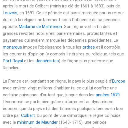
après la mort de Colbert (ministre clé de 1661 à
1683
), puis de
Louvois
, en
1691
. Cette période est aussi marquée par un retour
du roi à la religion, notamment sous l’influence de sa seconde
épouse,
Madame de Maintenon
. Son règne voit la fin des
grandes révoltes nobiliaires, parlementaires, protestantes et
paysannes qui avaient marqué les décennies précédentes. Le
monarque
impose l’obéissance à tous les
ordres
et il contrôle
les courants d’opinion (y compris littéraires ou religieux, tels que
Port-Royal
et les
Jansénistes
) de façon plus prudente que
Richelieu.
La France est, pendant son règne, le pays le plus peuplé d’
Europe
avec environ vingt millions d’habitants, ce qui lui confère une
certaine puissance d’autant que, jusque dans les
années 1670
,
l’économie se porte bien grâce notamment au dynamisme
économique du pays et à des finances publiques tenues en bon
ordre par
Colbert
. Du point de vue climatique, le règne coïncide
avec le
minimum de Maunder
(1645- 1715), une période