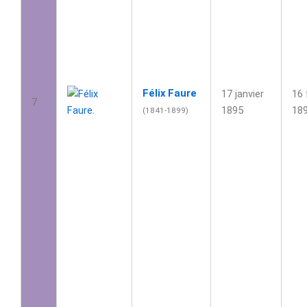
Félix Faure
17 janvier
16 
7
1895
18
(1841-1899)