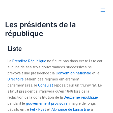
Aller
Main
au
Men
contenu
Les présidents de la
république
Liste
La
Première République
ne figure pas dans cette liste car
aucune de ses trois gouvernances successives ne
prévoyait une présidence : la
Convention nationale
et le
Directoire
étaient des régimes entièrement
parlementaires, le
Consulat
reposait sur un triumvirat. Le
statut présidentiel n’arrivera qu’en 1848 lors de la
rédaction de la constitution de la
Deuxième république
pendant le
gouvernement provisoire
, malgré de longs
débats entre
Félix Pyat
et
Alphonse de Lamartine
à