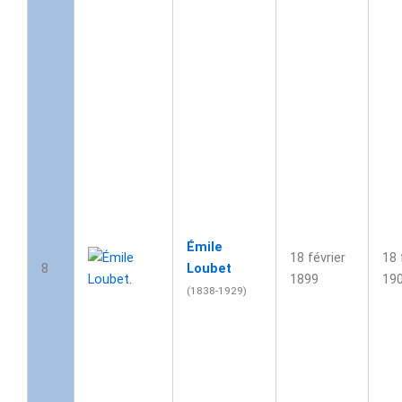
Émile
18 février
18 
8
Loubet
1899
19
(1838-1929)