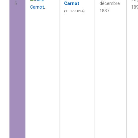
5
Carnot
décembre
18
1887
(1837-1894)