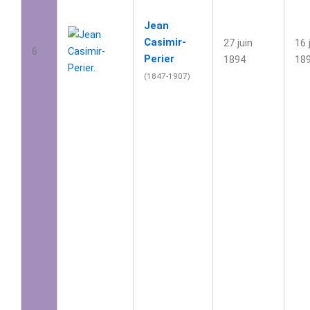
Jean
Casimir-
27 juin
16 
6
Perier
1894
18
(1847-1907)