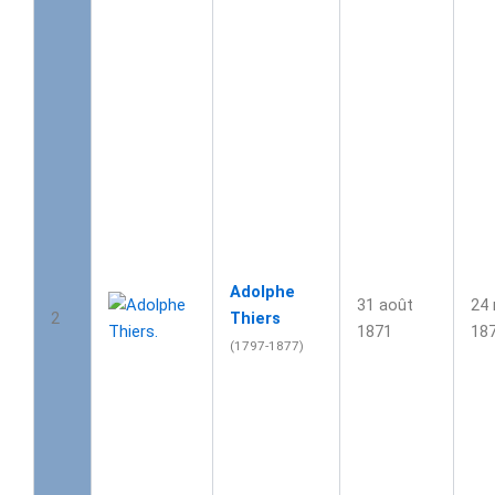
Adolphe
31 août
24 
2
Thiers
1871
18
(1797-1877)