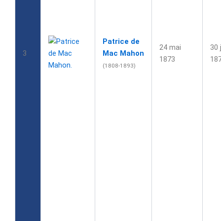
Patrice de
24 mai
30 
3
Mac Mahon
1873
18
(1808-1893)