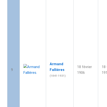
Armand
18 février
18 
9
Fallières
1906
19
(1841-1931)