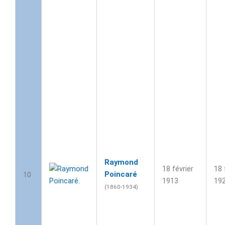
Raymond
18 février
18 
Poincaré
10
1913
19
(1860-1934)