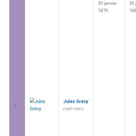
30 janvier
30 
1879
18
Jules Grévy
4
(1807-1891)