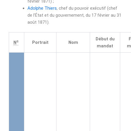
février 1871) ;
Adolphe Thiers
, chef du pouvoir exécutif (chef
de l’État et du gouvernement, du 17 février au 31
août 1871).
Début du
F
o
N
Portrait
Nom
mandat
m