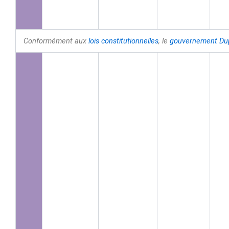
Conformément aux
lois constitutionnelles
, le
gouvernement
Dup