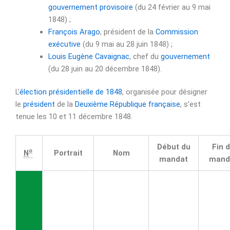
gouvernement provisoire
(du 24 février au 9 mai
1848) ;
François Arago
, président de la
Commission
exécutive
(du 9 mai au 28 juin 1848) ;
Louis Eugène Cavaignac
, chef du
gouvernement
(du 28 juin au 20 décembre 1848).
L’
élection présidentielle de 1848
, organisée pour désigner
le
président
de la
Deuxième République française
, s’est
tenue les 10 et
11 décembre 1848
.
Début du
Fin 
o
N
Portrait
Nom
mandat
mand