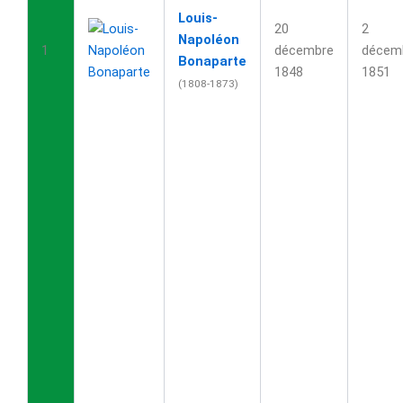
Louis-
20
2
Napoléon
1
décembre
décem
Bonaparte
1848
1851
(1808-1873)