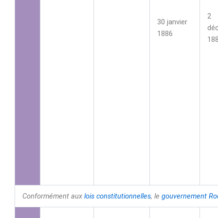
2
30 janvier
dé
1886
18
Conformément aux
lois constitutionnelles
, le
gouvernement
Ro