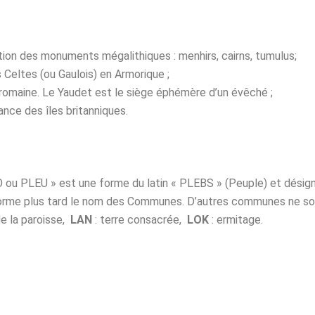
tion des monuments mégalithiques : menhirs, cairns, tumulus;
s Celtes (ou Gaulois) en Armorique ;
 romaine. Le Yaudet est le siège éphémère d’un évêché ;
ance des îles britanniques.
u PLEU » est une forme du latin « PLEBS » (Peuple) et désigne l
t forme plus tard le nom des Communes. D’autres communes ne son
de la paroisse,
LAN
: terre consacrée,
LOK
: ermitage.