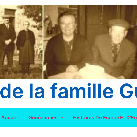
de la famille G
Accueil
Généalogies
Histoires De France Et D’E