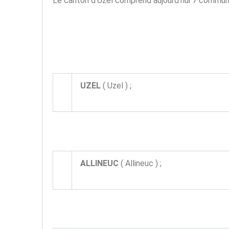
Le canton d’Uzel comprend aujourd’hui 7 commun
UZEL
( Uzel ) ;
ALLINEUC
( Allineuc ) ;