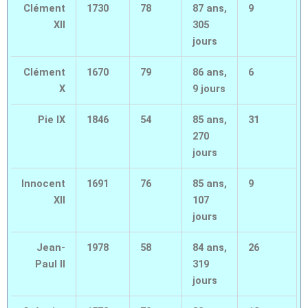
Clément
1730
78
87 ans,
9
XII
305
jours
Clément
1670
79
86 ans,
6
X
9 jours
Pie IX
1846
54
85 ans,
31
270
jours
Innocent
1691
76
85 ans,
9
XII
107
jours
Jean-
1978
58
84 ans,
26
Paul II
319
jours