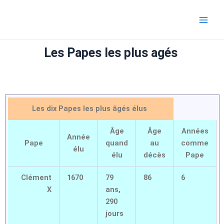
Aller
Main
au
Men
contenu
Les Papes les plus agés
Les dix Papes les plus âgés élus
Âge
Âge
Années
Année
Pape
quand
au
comme
élu
élu
décès
Pape
Clément
1670
79
86
6
X
ans,
290
jours