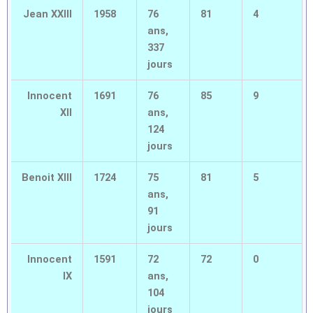
Jean XXIII
1958
76
81
4
ans,
337
jours
Innocent
1691
76
85
9
XII
ans,
124
jours
Benoit XIII
1724
75
81
5
ans,
91
jours
Innocent
1591
72
72
0
IX
ans,
104
jours