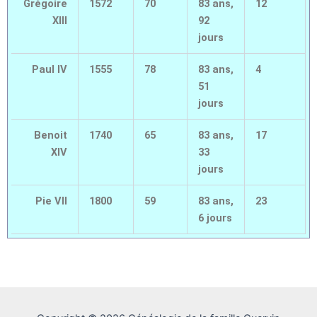
Grégoire
1572
70
83 ans,
12
XIII
92
jours
Paul IV
1555
78
83 ans,
4
51
jours
Benoit
1740
65
83 ans,
17
XIV
33
jours
Pie VII
1800
59
83 ans,
23
6 jours