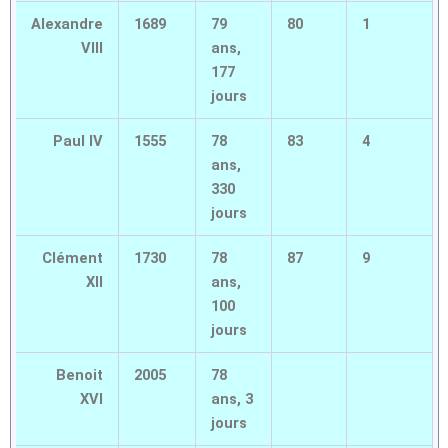
Alexandre
1689
79
80
1
VIII
ans,
177
jours
Paul IV
1555
78
83
4
ans,
330
jours
Clément
1730
78
87
9
XII
ans,
100
jours
Benoit
2005
78
XVI
ans, 3
jours