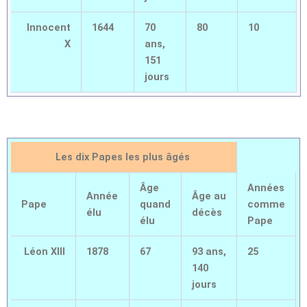
Innocent
1644
70
80
10
X
ans,
151
jours
Les dix Papes les plus âgés
Âge
Années
Année
Âge au
Pape
quand
comme
élu
décès
élu
Pape
Léon XIII
1878
67
93 ans,
25
140
jours