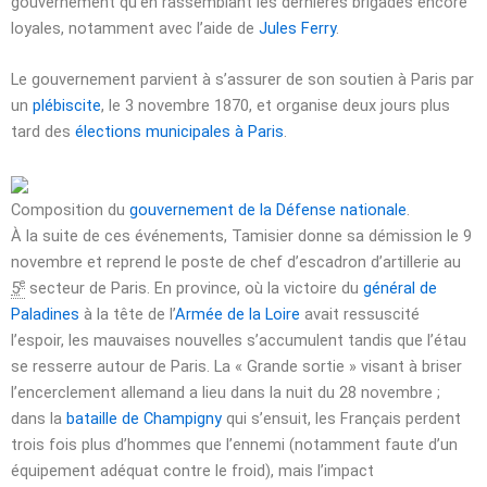
gouvernement qu’en rassemblant les dernières brigades encore
loyales, notamment avec l’aide de
Jules Ferry
.
Le gouvernement parvient à s’assurer de son soutien à Paris par
un
plébiscite
, le
3 novembre 1870
, et organise deux jours plus
tard des
élections municipales à Paris
.
Composition du
gouvernement de la Défense nationale
.
À la suite de ces événements, Tamisier donne sa démission le
9
novembre
et reprend le poste de chef d’escadron d’artillerie au
e
5
secteur de Paris. En province, où la victoire du
général de
Paladines
à la tête de l’
Armée de la Loire
avait ressuscité
l’espoir, les mauvaises nouvelles s’accumulent tandis que l’étau
se resserre autour de Paris. La « Grande sortie » visant à briser
l’encerclement allemand a lieu dans la nuit du
28 novembre
;
dans la
bataille de Champigny
qui s’ensuit, les Français perdent
trois fois plus d’hommes que l’ennemi (notamment faute d’un
équipement adéquat contre le froid), mais l’impact