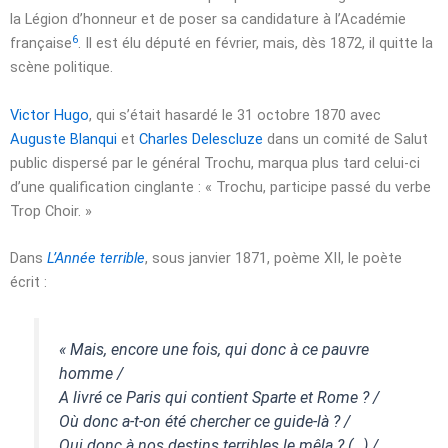
la Légion d’honneur et de poser sa candidature à l’Académie
6
française
. Il est élu député en février, mais, dès 1872, il quitte la
scène politique.
Victor Hugo
, qui s’était hasardé le
31 octobre 1870
avec
Auguste Blanqui
et
Charles Delescluze
dans un comité de Salut
public dispersé par le général Trochu, marqua plus tard celui-ci
d’une qualification cinglante : « Trochu, participe passé du verbe
Trop Choir. »
Dans
L’Année terrible
, sous
janvier 1871
, poème XII, le poète
écrit :
« Mais, encore une fois, qui donc à ce pauvre
homme /
A livré ce Paris qui contient Sparte et Rome ? /
Où donc a-t-on été chercher ce guide-là ? /
Qui donc à nos destins terribles le mêla ? (…) /