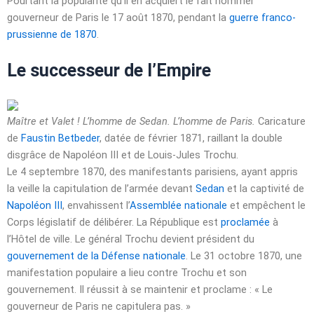
Pourtant la popularité qu’il en acquiert le fait nommer
gouverneur de Paris le
17 août 1870
, pendant la
guerre franco-
prussienne de 1870
.
Le successeur de l’Empire
Maître et Valet ! L’homme de Sedan. L’homme de Paris.
Caricature
de
Faustin Betbeder
, datée de février 1871, raillant la double
disgrâce de Napoléon III et de Louis-Jules Trochu.
Le
4 septembre 1870
, des manifestants parisiens, ayant appris
la veille la capitulation de l’armée devant
Sedan
et la captivité de
Napoléon III
, envahissent l’
Assemblée nationale
et empêchent le
Corps législatif de délibérer. La République est
proclamée
à
l’Hôtel de ville. Le général Trochu devient président du
gouvernement de la Défense nationale
. Le
31 octobre 1870
, une
manifestation populaire a lieu contre Trochu et son
gouvernement. Il réussit à se maintenir et proclame : « Le
gouverneur de Paris ne capitulera pas. »