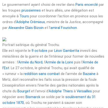
Le gouvernement ayant choisi de rester dans
Paris encerclé
par
les troupes
prussiennes
et leurs alliés, une délégation est
envoyée à
Tours
pour coordonner l’action en province sous les
ordres d’
Adolphe Crémieux
, ministre de la Justice, accompagné
par
Alexandre Glais-Bizoin
et l’
amiral Fourichon
.
Portrait satirique du général Trochu.
Elle est rejointe le
9 octobre
par
Léon Gambetta
investi des
ministères de la guerre et de l’intérieur pour former de nouvelles
armées : l’
Armée du Nord
, l’
Armée de la Loire
puis l’
Armée de
l’Est
. Le
27 octobre
, le général Trochu, qui avait qualifié de
« rumeur » la
reddition sans combat
de l’armée de
Bazaine
à
Metz, doit reconnaître les faits sous la pression de la foule.
L’exaspération envers l’inertie des gardes nationales après la
chute du
Bourget
et l’envoi d’
Adolphe Thiers
à
Versailles
pour
négocier avec
Bismarck
se solde par le
soulèvement du 31
octobre 1870
, où Trochu ne parvient à sauver son