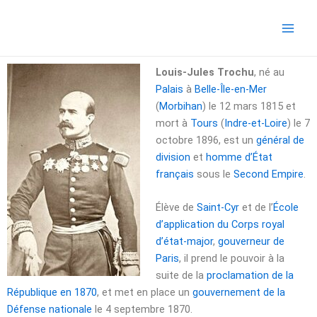
Aller
Main
au
Men
contenu
Louis-Jules Trochu
, né au
Palais
à
Belle-Île-en-Mer
(
Morbihan
) le
12 mars 1815
et
mort à
Tours
(
Indre-et-Loire
) le
7
octobre 1896
, est un
général de
division
et
homme d’État
français
sous le
Second Empire
.
Élève de
Saint-Cyr
et de l’
École
d’application du Corps royal
d’état-major
,
gouverneur de
Paris
, il prend le pouvoir à la
suite de la
proclamation de la
République en 1870
, et met en place un
gouvernement de la
Défense nationale
le
4 septembre 1870
.