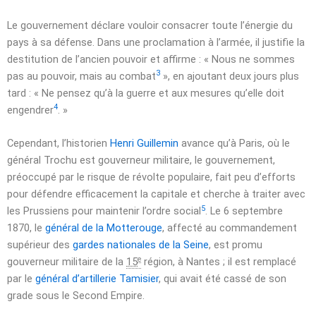
Le gouvernement déclare vouloir consacrer toute l’énergie du
pays à sa défense. Dans une proclamation à l’armée, il justifie la
destitution de l’ancien pouvoir et affirme : « Nous ne sommes
3
pas au pouvoir, mais au combat
», en ajoutant deux jours plus
tard : « Ne pensez qu’à la guerre et aux mesures qu’elle doit
4
engendrer
. »
Cependant, l’historien
Henri Guillemin
avance qu’à Paris, où le
général Trochu est gouverneur militaire, le gouvernement,
préoccupé par le risque de révolte populaire, fait peu d’efforts
pour défendre efficacement la capitale et cherche à traiter avec
5
les Prussiens pour maintenir l’ordre social
. Le
6 septembre
1870
, le
général de la Motterouge
, affecté au commandement
supérieur des
gardes nationales de la Seine
, est promu
e
gouverneur militaire de la
15
région, à Nantes ; il est remplacé
par le
général d’artillerie Tamisier
, qui avait été cassé de son
grade sous le Second Empire.