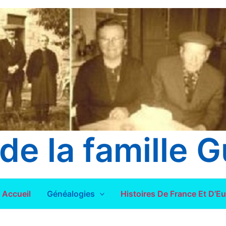
de la famille G
Accueil
Généalogies
Histoires De France Et D’E