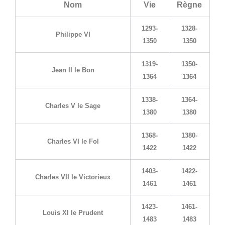
Nom
Vie
Règne
1293-
1328-
Philippe VI
1350
1350
1319-
1350-
Jean II le Bon
1364
1364
1338-
1364-
Charles V le Sage
1380
1380
1368-
1380-
Charles VI le Fol
1422
1422
1403-
1422-
Charles VII le Victorieux
1461
1461
1423-
1461-
Louis XI le Prudent
1483
1483