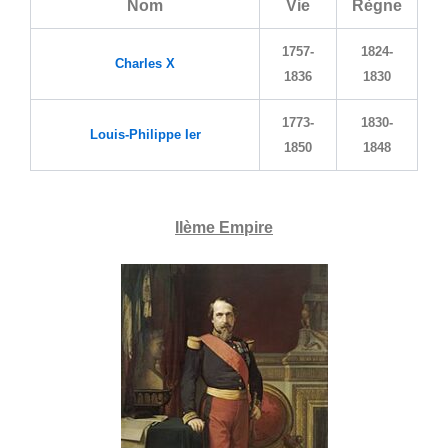
Nom
Vie
Règne
1757-
1824-
Charles X
1836
1830
1773-
1830-
Louis-Philippe Ier
1850
1848
IIème Empire