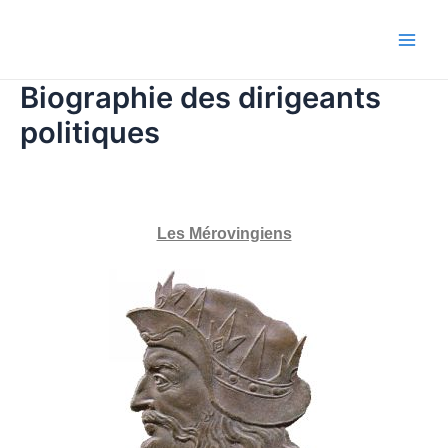
Aller
Main
au
Men
contenu
Biographie des dirigeants
politiques
Les Mérovingiens