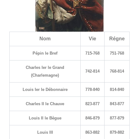
Nom
Vie
Régne
Pépin le Bref
715-768
751-768
Charles Ier le Grand
742-814
768-814
(Charlemagne)
Louis Ier le Débonnaire
778-840
814-840
Charles II le Chauve
823-877
843-877
Louis II le Bègue
846-879
877-879
Louis III
863-882
879-882