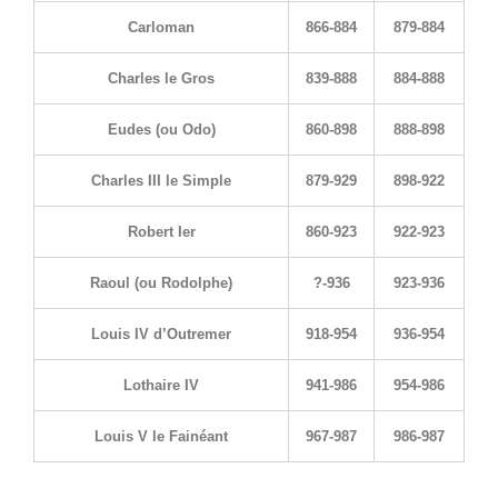
Carloman
866-884
879-884
Charles le Gros
839-888
884-888
Eudes (ou Odo)
860-898
888-898
Charles III le Simple
879-929
898-922
Robert Ier
860-923
922-923
Raoul (ou Rodolphe)
?-936
923-936
Louis IV d’Outremer
918-954
936-954
Lothaire IV
941-986
954-986
Louis V le Fainéant
967-987
986-987