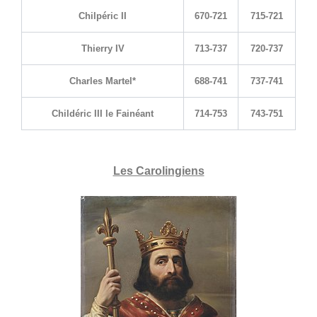
Chilpéric II
670-721
715-721
Thierry IV
713-737
720-737
Charles Martel*
688-741
737-741
Childéric III le Fainéant
714-753
743-751
Les Carolingiens