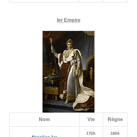
Ier Empire
Nom
Vie
Règne
1769-
1804-