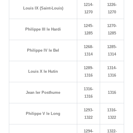
1214-
1226-
Louis IX (Saint-Louis)
1270
1270
1245-
1270-
Philippe III le Hardi
1285
1285
1268-
1285-
Philippe IV le Bel
1314
1314
1289-
1314-
Louis X le Hutin
1316
1316
1316-
Jean Ier Posthume
1316
1316
1293-
1316-
Philippe V le Long
1322
1322
1294-
1322-