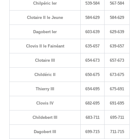
Chilpéric Ier
539-584
567-584
Clotaire II le Jeune
584-629
584-629
Dagobert Ier
603-639
629-639
Clovis II le Fainéant
635-657
639-657
Clotaire III
654-673
657-673
Childéric II
650-675
673-675
Thierry III
654-695
675-691
Clovis IV
682-695
691-695
Childebert III
683-711
695-711
Dagobert III
699-715
711-715