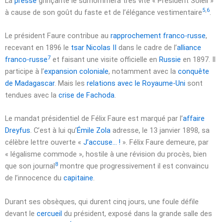
La
presse
grinçante le surnommera très vite « Président Soleil »
5
,
6
à cause de son goût du faste et de l’élégance vestimentaire
.
Le président Faure contribue au
rapprochement franco-russe
,
recevant en 1896 le
tsar
Nicolas II
dans le cadre de l’
alliance
7
franco-russe
et faisant une visite officielle en
Russie
en 1897. Il
participe à l’
expansion coloniale
, notamment avec la
conquête
de Madagascar
. Mais les
relations avec le Royaume-Uni
sont
tendues avec la
crise de Fachoda
.
Le mandat présidentiel de Félix Faure est marqué par l’
affaire
Dreyfus
. C’est à lui qu’
Émile Zola
adresse, le
13 janvier 1898
, sa
célèbre lettre ouverte «
J’accuse… !
». Félix Faure demeure, par
« légalisme commode », hostile à une révision du procès, bien
8
que son journal
montre que progressivement il est convaincu
de l’innocence du
capitaine
.
Durant ses obsèques, qui durent cinq jours, une foule défile
devant le
cercueil
du président, exposé dans la grande salle des