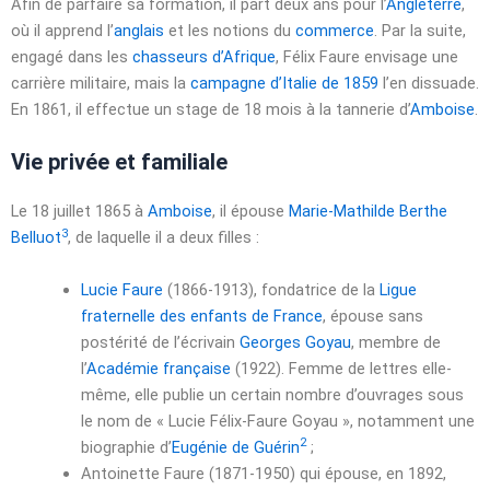
Afin de parfaire sa formation, il part deux ans pour l’
Angleterre
,
où il apprend l’
anglais
et les notions du
commerce
. Par la suite,
engagé dans les
chasseurs d’Afrique
, Félix Faure envisage une
carrière militaire, mais la
campagne d’Italie de 1859
l’en dissuade.
En 1861, il effectue un stage de 18 mois à la tannerie d’
Amboise
.
Vie privée et familiale
Le
18 juillet 1865
à
Amboise
, il épouse
Marie-Mathilde Berthe
3
Belluot
, de laquelle il a deux filles :
Lucie Faure
(1866-1913), fondatrice de la
Ligue
fraternelle des enfants de France
, épouse sans
postérité de l’écrivain
Georges Goyau
, membre de
l’
Académie française
(1922). Femme de lettres elle-
même, elle publie un certain nombre d’ouvrages sous
le nom de « Lucie Félix-Faure Goyau », notamment une
2
biographie d’
Eugénie de Guérin
;
Antoinette Faure (1871-1950) qui épouse, en 1892,