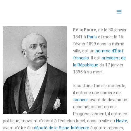
Aller
Main
au
Men
contenu
Félix Faure
, né le
30 janvier
1841
à
Paris
et mort le
16
février 1899
dans la même
ville, est un
homme d’État
français
. Il est
président de
la République
du
17 janvier
1895
à sa mort.
Issu d’une famille modeste,
il entame une carrière de
tanneur
, avant de devenir un
riche négociant en cuir.
Progressivement, il entre en
politique, œuvrant d’abord à l’échelon local, dans la ville du
Havre
,
avant d’être élu
député de la Seine-Inférieure
à quatre reprises,