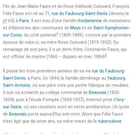
Fils de Jean-Marie Faure et de Rose-Adélaïde Cuissard, François
Félix Faure est né au 71,
rue du Faubourg-Saint-Denis
(devenu le
o
n
65) à
Paris
. Il est issu d’une famille
rhodanienne
de menuisiers
et d’ébénistes des communes de
Meys
et de
Saint-Symphorien-
1
sur-Coise
, du côté paternel
(1809-1889), comme par la première
épouse de celui-ci, sa mère Rose Cuissard (1819-1852). Du
remariage de son père, il a un demi-frère, Constantin Faure, qui
2
est officier de marine (1860 – disparu en mer, 1884)
.
Il passe les trois premières années de sa vie
rue du Faubourg-
Saint-Denis
, à Paris. En 1844, la famille déménage au
faubourg
Saint-Antoine
, où son père crée une petite fabrique de meubles.
Il suit sa scolarité au collège communal de
Beauvais
(1852-
1854), puis à l’école Pompée (1854-1857), internat privé d’
Ivry-
sur-Seine
, où ses résultats sont en nette amélioration. Un lycée
de
Beauvais
porte aujourd’hui son nom. Alors que Félix Faure
n’est âgé que de onze ans, sa mère meurt de la
tuberculose
.