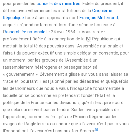
pour présider les
conseils des ministres
. Fidèle du président, il
défend avec véhémence les institutions de la
Cinquième
République
face à ses opposants dont
François Mitterrand
,
auquel il répond notamment lors d’une séance houleuse à
l’
Assemblée nationale
le
24 avril 1964
: « Vous restez
e
profondément fidèle à la conception de la
IV
République qui
mettait la totalité des pouvoirs dans l’Assemblée nationale et
faisait du pouvoir exécutif une simple délégation consentie, pour
un moment, par les groupes de l’Assemblée à un
rassemblement hétérogène et passager baptisé
« gouvernement ». L’événement a glissé sur vous sans laisser sa
trace et, pourtant, il est jalonné par les désastres et quelquefois
les déshonneurs que nous a valus l’incapacité fondamentale à
laquelle on se condamne en prétendant fonder l’État et la
politique de la France sur les divisions », qu’« il n’est pire sourd
que celui qui ne veut pas entendre. Sur les rives paisibles de
l’opposition, comme les émigrés de l’Ancien Régime sur les
rivages de l’Angleterre » ou encore que « l’avenir n’est pas à vous
25
[l’opposition]. L’avenir n’est pas aux fantômes »
.