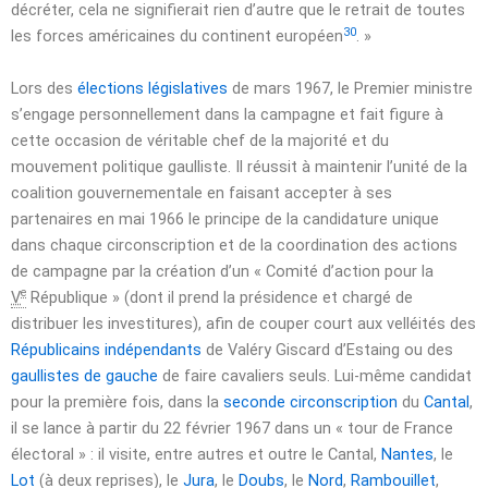
décréter, cela ne signifierait rien d’autre que le retrait de toutes
30
les forces américaines du continent européen
. »
Lors des
élections législatives
de
mars 1967
, le Premier ministre
s’engage personnellement dans la campagne et fait figure à
cette occasion de véritable chef de la majorité et du
mouvement politique gaulliste. Il réussit à maintenir l’unité de la
coalition gouvernementale en faisant accepter à ses
partenaires en
mai 1966
le principe de la candidature unique
dans chaque circonscription et de la coordination des actions
de campagne par la création d’un « Comité d’action pour la
e
V
République » (dont il prend la présidence et chargé de
distribuer les investitures), afin de couper court aux velléités des
Républicains indépendants
de Valéry Giscard d’Estaing ou des
gaullistes de gauche
de faire cavaliers seuls. Lui-même candidat
pour la première fois, dans la
seconde circonscription
du
Cantal
,
il se lance à partir du
22 février 1967
dans un « tour de France
électoral » : il visite, entre autres et outre le Cantal,
Nantes
, le
Lot
(à deux reprises), le
Jura
, le
Doubs
, le
Nord
,
Rambouillet
,