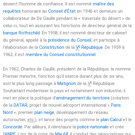
devient l’homme de confiance. Il est nommé
maître des
requêtes
honoraire au
Conseil d’État
en 1946 et demeure un
collaborateur de De Gaulle pendant la « traversée du désert » de
celui-ci, tout en assurant les fonctions de directeur général de la
banque Rothschild
. En 1958, il est nommé directeur de cabinet
du général, appelé à la
présidence du Conseil
, et participe à
e
l’élaboration de la
Constitution
de la
V
République
. De 1959 à
1962, il est
membre du Conseil constitutionnel
.
En 1962, Charles de Gaulle, président de la République, le nomme
Premier ministre, fonction qu’il exerce durant plus de six ans,
e
soit le plus long passage à
Matignon
de la
V
République.
Souhaitant moderniser le pays et notamment son industrie, il
met en place la politique d’
aménagement du territoire
(création
de la
DATAR
, projet de nouvel aéroport international «
Paris
Nord
», premier
plan neige
, développement du réseau
autoroutier,
etc.
), et lance des projets comme le
plan Calcul
et le
Concorde
. Par ailleurs, il réinstaure la
police nationale
et crée
l’
ANPE
. Lors de la crise de
Mai 68
, il conduit des négociations qui