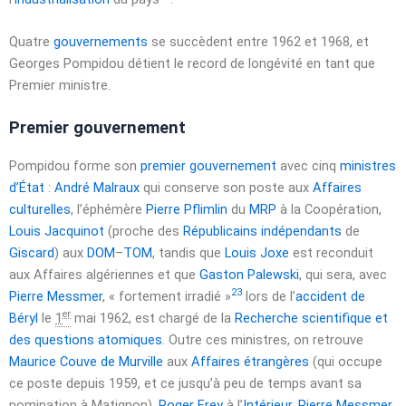
Quatre
gouvernements
se succèdent entre 1962 et 1968, et
Georges Pompidou détient le record de longévité en tant que
Premier ministre.
Premier gouvernement
Pompidou forme son
premier gouvernement
avec cinq
ministres
d’État
:
André Malraux
qui conserve son poste aux
Affaires
culturelles
, l’éphémère
Pierre Pflimlin
du
MRP
à la Coopération,
Louis Jacquinot
(proche des
Républicains indépendants
de
Giscard
) aux
DOM
–
TOM
, tandis que
Louis Joxe
est reconduit
aux Affaires algériennes et que
Gaston Palewski
, qui sera, avec
23
Pierre Messmer
,
« fortement irradié »
lors de l’
accident de
er
Béryl
le
1
mai 1962
, est chargé de la
Recherche scientifique et
des questions atomiques
. Outre ces ministres, on retrouve
Maurice Couve de Murville
aux
Affaires étrangères
(qui occupe
ce poste depuis 1959, et ce jusqu’à peu de temps avant sa
nomination à Matignon),
Roger Frey
à l’
Intérieur
,
Pierre Messmer