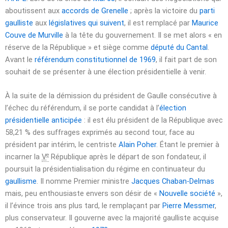
aboutissent aux
accords de Grenelle
; après la victoire du
parti
gaulliste
aux
législatives qui suivent
, il est remplacé par
Maurice
Couve de Murville
à la tête du gouvernement. Il se met alors « en
réserve de la République » et siège comme
député du Cantal
.
Avant le
référendum constitutionnel de 1969
, il fait part de son
souhait de se présenter à une élection présidentielle à venir.
À la suite de la démission du président de Gaulle consécutive à
l’échec du référendum, il se porte candidat à l’
élection
présidentielle anticipée
: il est élu président de la République avec
58,21 % des suffrages exprimés au second tour, face au
président par intérim, le centriste
Alain Poher
. Étant le premier à
e
incarner la
V
République après le départ de son fondateur, il
poursuit la présidentialisation du régime en continuateur du
gaullisme
. Il nomme Premier ministre
Jacques Chaban-Delmas
mais, peu enthousiaste envers son désir de «
Nouvelle société
»,
il l’évince trois ans plus tard, le remplaçant par
Pierre Messmer
,
plus conservateur. Il gouverne avec la majorité gaulliste acquise