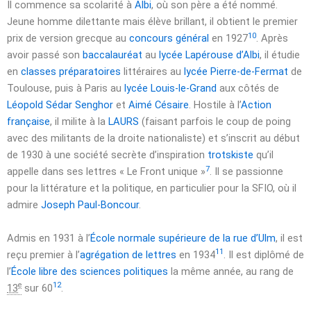
Il commence sa scolarité à
Albi
, où son père a été nommé.
Jeune homme dilettante mais élève brillant, il obtient le premier
10
prix de version grecque au
concours général
en 1927
. Après
avoir passé son
baccalauréat
au
lycée Lapérouse d’Albi
, il étudie
en
classes préparatoires
littéraires au
lycée Pierre-de-Fermat
de
Toulouse, puis à Paris au
lycée Louis-le-Grand
aux côtés de
Léopold Sédar Senghor
et
Aimé Césaire
. Hostile à l’
Action
française
, il milite à la
LAURS
(faisant parfois le coup de poing
avec des militants de la droite nationaliste) et s’inscrit au début
de 1930 à une société secrète d’inspiration
trotskiste
qu’il
7
appelle dans ses lettres
« Le Front unique »
. Il se passionne
pour la littérature et la politique, en particulier pour la SFIO, où il
admire
Joseph Paul-Boncour
.
Admis en 1931 à l’
École normale supérieure de la rue d’Ulm
, il est
11
reçu premier à l’
agrégation de lettres
en 1934
. Il est diplômé de
l’
École libre des sciences politiques
la même année, au rang de
e
12
13
sur 60
.