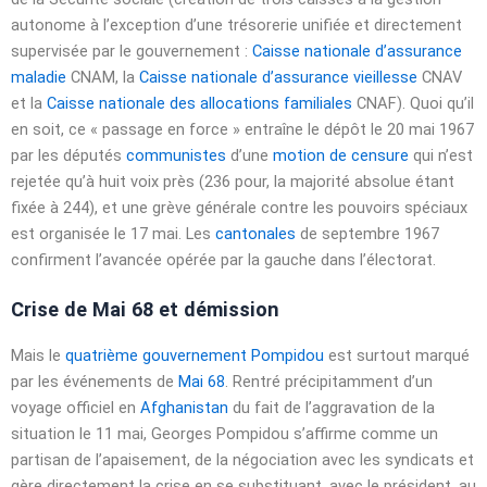
autonome à l’exception d’une trésorerie unifiée et directement
supervisée par le gouvernement :
Caisse nationale d’assurance
maladie
CNAM, la
Caisse nationale d’assurance vieillesse
CNAV
et la
Caisse nationale des allocations familiales
CNAF). Quoi qu’il
en soit, ce « passage en force » entraîne le dépôt le
20 mai 1967
par les députés
communistes
d’une
motion de censure
qui n’est
rejetée qu’à huit voix près (236 pour, la majorité absolue étant
fixée à 244), et une grève générale contre les pouvoirs spéciaux
est organisée le
17 mai
. Les
cantonales
de
septembre 1967
confirment l’avancée opérée par la gauche dans l’électorat.
Crise de Mai 68 et démission
Mais le
quatrième gouvernement Pompidou
est surtout marqué
par les événements de
Mai 68
. Rentré précipitamment d’un
voyage officiel en
Afghanistan
du fait de l’aggravation de la
situation le 11 mai, Georges Pompidou s’affirme comme un
partisan de l’apaisement, de la négociation avec les syndicats et
gère directement la crise en se substituant, avec le président, au