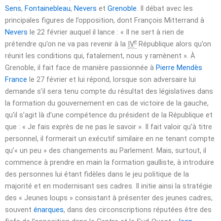
Sens
,
Fontainebleau
,
Nevers
et
Grenoble
. Il débat avec les
principales figures de l’opposition, dont François Mitterrand à
Nevers
le
22 février
auquel il lance :
« Il ne sert à rien de
e
prétendre qu’on ne va pas revenir à la
IV
République alors qu’on
réunit les conditions qui, fatalement, nous y ramènent »
. À
Grenoble, il fait face de manière passionnée à
Pierre Mendès
France
le
27 février
et lui répond, lorsque son adversaire lui
demande s’il sera tenu compte du résultat des législatives dans
la formation du gouvernement en cas de victoire de la gauche,
qu’il s’agit là d’une compétence du président de la République et
que : « Je fais exprès de ne pas le savoir ». Il fait valoir qu’à titre
personnel, il formerait un exécutif similaire en ne tenant compte
qu’« un peu » des changements au Parlement. Mais, surtout, il
commence à prendre en main la formation gaulliste, à introduire
des personnes lui étant fidèles dans le jeu politique de la
majorité et en modernisant ses cadres. Il initie ainsi la stratégie
des « Jeunes loups » consistant à présenter des jeunes cadres,
souvent
énarques
, dans des circonscriptions réputées être des