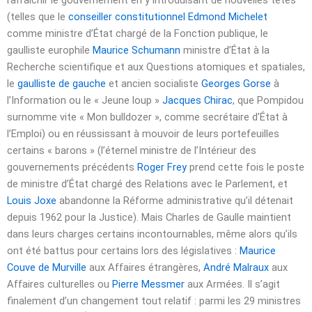
rafraîchir le gouvernement en y introduisant de nouvelles têtes
(telles que le
conseiller constitutionnel
Edmond Michelet
comme ministre d’État chargé de la Fonction publique, le
gaulliste europhile
Maurice Schumann
ministre d’État à la
Recherche scientifique et aux Questions atomiques et spatiales,
le
gaulliste de gauche
et ancien socialiste
Georges Gorse
à
l’Information ou le « Jeune loup »
Jacques Chirac
, que Pompidou
surnomme vite « Mon bulldozer », comme secrétaire d’État à
l’Emploi) ou en réussissant à mouvoir de leurs portefeuilles
certains « barons » (l’éternel ministre de l’Intérieur des
gouvernements précédents
Roger Frey
prend cette fois le poste
de ministre d’État chargé des Relations avec le Parlement, et
Louis Joxe
abandonne la Réforme administrative qu’il détenait
depuis 1962 pour la Justice). Mais Charles de Gaulle maintient
dans leurs charges certains incontournables, même alors qu’ils
ont été battus pour certains lors des législatives :
Maurice
Couve de Murville
aux Affaires étrangères,
André Malraux
aux
Affaires culturelles ou
Pierre Messmer
aux Armées. Il s’agit
finalement d’un changement tout relatif : parmi les 29 ministres