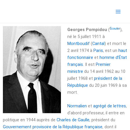
Aller
Main
au
Men
contenu
Écouter
Georges Pompidou
(
),
né le
5 juillet 1911
à
Montboudif
(
Cantal
) et mort le
2 avril 1974
à
Paris
, est un
haut
fonctionnaire
et
homme d’État
français
. Il est
Premier
ministre
du
14 avril 1962
au
10
juillet 1968
et
président de la
République
du
20 juin 1969
à sa
mort.
Normalien
et
agrégé de lettres
,
d’abord professeur, il entre en
politique en 1944 auprès de
Charles de Gaulle
, président du
Gouvernement provisoire de la République française
, dont il