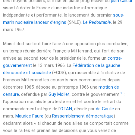
des moyens policiers, la mise en place progressive du
plan Calcul
visant à doter la France d’une industrie informatique
indépendante et performante, le lancement du premier
sous-
marin nucléaire lanceur d’engins
(SNLE),
Le Redoutable
, le
29
mars 1967
.
Mais il doit surtout faire face à une opposition plus combative,
un temps réunie derrière François Mitterrand, qui, fort de son
arrivée au second tour de la présidentielle, forme un
contre-
gouvernement
le
13 mars 1966
. La
Fédération de la gauche
démocrate et socialiste
(FGDS), qui rassemble à l’initiative de
François Mitterrand les courants non-communistes depuis
décembre 1965
, dépose au printemps 1966 une
motion de
30
censure
, défendue par
Guy Mollet
, contre le gouvernement
:
l’opposition socialiste proteste en effet contre le retrait du
commandement intégré de l’
OTAN
, décidé par
de Gaulle
en
mars,
Maurice Faure
(du
Rassemblement démocratique
)
déclarant alors
« si chacun de nos alliés se comportait comme
vous le faites et prenait les décisions que vous venez de