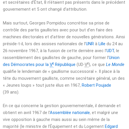
et secrétaires d’État, 8 n’étaient pas présents dans le précédent
gouvernement et 5 ont changé d’attribution.
Mais surtout, Georges Pompidou concrétise sa prise de
contrôle des partis gaullistes avec pour but d’en faire des
machines électorales et d’attirer de nouvelles générations. Ainsi
préside-t-il, lors des assises nationales de l’
UNR
à
Lille
du 24 au
26 novembre 1967
, à la fusion de cette dernière avec l’
UDT
, le
rassemblement des gaullistes de gauche, pour former l’
Union
e
e
des Démocrates pour la
V
République
(UD-
V
), ce que
Le Monde
qualifie le lendemain de « gaullisme successoral ». Il place à la
tête du mouvement gaulliste, comme secrétaire général, un des
« Jeunes loups » tout juste élus en 1967,
Robert Poujade
(39 ans).
En ce qui concerne la gestion gouvernementale, il demande et
obtient en
avril 1967
de l’
Assemblée nationale
, et malgré une
vive opposition à gauche mais aussi au sein même de la
majorité (le ministre de l’Équipement et du Logement
Edgard