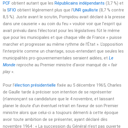
PCF
obtient autant que les
Républicains indépendants
(3,7 %) et
la
SFIO
obtient légèrement plus que l’
UNR
gaulliste
(8,7 % contre
8,5 %). Juste avant le scrutin, Pompidou avait déclaré à la presse
dans une causerie « au coin du feu » vouloir voir que l’esprit qui
avait prévalu dans l’électorat pour les législatives fût le même
que pour les municipales et que chaque ville de France « puisse
marcher et progresser au même rythme de l’État ». L’opposition
l’interprète comme un chantage, sous-entendant que seules les
municipalités pro-gouvernementales seraient aidées, et
Le
Monde
reproche au Premier ministre d’avoir manqué de «
fair
play
».
Pour l’
élection présidentielle
fixée au
5 décembre 1965
, Charles
de Gaulle tarde à préciser son intention de se représenter
(n’annonçant sa candidature que le 4 novembre, et laissant
planer le doute d’un éventuel retrait en faveur de son Premier
ministre alors que celui-ci a toujours démenti à cette époque
avoir toute ambition de se présenter, ayant déclaré dès
novembre 1964
: « La succession du Général n’est pas ouverte