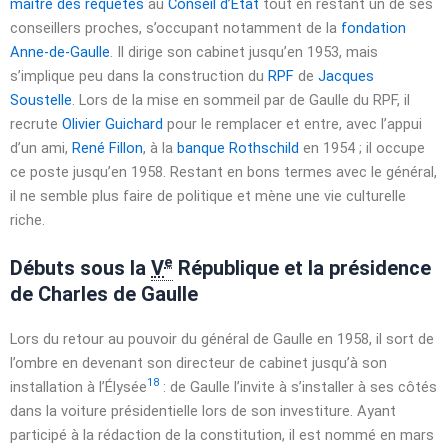
maître des requêtes
au
Conseil d’État
tout en restant un de ses
conseillers proches, s’occupant notamment de la
fondation
Anne-de-Gaulle
. Il dirige son cabinet jusqu’en 1953, mais
s’implique peu dans la construction du
RPF
de
Jacques
Soustelle
. Lors de la mise en sommeil par de Gaulle du RPF, il
recrute
Olivier Guichard
pour le remplacer et entre, avec l’appui
d’un ami,
René Fillon
, à la
banque Rothschild
en 1954 ; il occupe
ce poste jusqu’en 1958. Restant en bons termes avec le général,
il ne semble plus faire de politique et mène une vie culturelle
riche.
e
Débuts sous la
V
République et la présidence
de Charles de Gaulle
Lors du retour au pouvoir du général de Gaulle en 1958, il sort de
l’ombre en devenant son directeur de cabinet jusqu’à son
18
installation à l’Élysée
: de Gaulle l’invite à s’installer à ses côtés
dans la voiture présidentielle lors de son investiture. Ayant
participé à la rédaction de la constitution, il est nommé en
mars