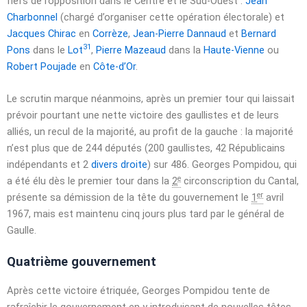
fiefs de l’opposition dans le Centre et le Sud-Ouest :
Jean
Charbonnel
(chargé d’organiser cette opération électorale) et
Jacques Chirac
en
Corrèze
,
Jean-Pierre Dannaud
et
Bernard
31
Pons
dans le
Lot
,
Pierre Mazeaud
dans la
Haute-Vienne
ou
Robert Poujade
en
Côte-d’Or
.
Le scrutin marque néanmoins, après un premier tour qui laissait
prévoir pourtant une nette victoire des gaullistes et de leurs
alliés, un recul de la majorité, au profit de la gauche : la majorité
n’est plus que de 244 députés (200 gaullistes, 42 Républicains
indépendants et 2
divers droite
) sur 486. Georges Pompidou, qui
e
a été élu dès le premier tour dans la
2
circonscription du Cantal,
er
présente sa démission de la tête du gouvernement le
1
avril
1967
, mais est maintenu cinq jours plus tard par le général de
Gaulle.
Quatrième gouvernement
Après cette victoire étriquée, Georges Pompidou tente de