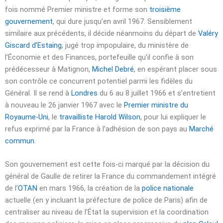
fois nommé Premier ministre et forme son
troisième
gouvernement
, qui dure jusqu’en
avril 1967
. Sensiblement
similaire aux précédents, il décide néanmoins du départ de
Valéry
Giscard d’Estaing
, jugé trop impopulaire, du ministère de
l’Économie et des Finances, portefeuille qu’il confie à son
prédécesseur à Matignon,
Michel Debré
, en espérant placer sous
son contrôle ce concurrent potentiel parmi les fidèles du
Général. Il se rend à
Londres
du 6 au
8 juillet 1966
et s’entretient
à nouveau le
26 janvier 1967
avec le
Premier ministre du
Royaume-Uni
, le
travailliste
Harold Wilson
, pour lui expliquer le
refus exprimé par la France à l’adhésion de son pays au
Marché
commun
.
Son gouvernement est cette fois-ci marqué par la décision du
général de Gaulle de retirer la France du commandement intégré
de l’
OTAN
en
mars 1966
, la création de la
police nationale
actuelle (en y incluant la préfecture de police de Paris) afin de
centraliser au niveau de l’État la supervision et la coordination