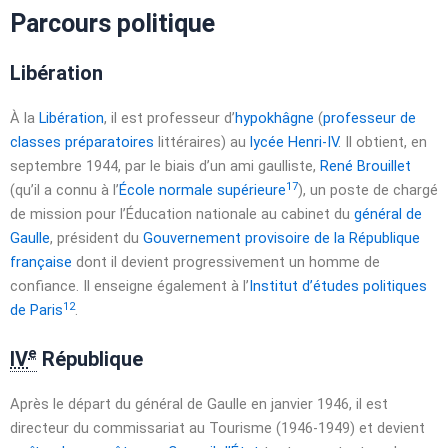
Parcours politique
Libération
À la
Libération
, il est professeur d’
hypokhâgne
(
professeur de
classes préparatoires
littéraires) au
lycée Henri-IV
. Il obtient, en
septembre 1944
, par le biais d’un ami gaulliste,
René Brouillet
17
(qu’il a connu à l’
École normale supérieure
), un poste de chargé
de mission pour l’Éducation nationale au cabinet du
général de
Gaulle
, président du
Gouvernement provisoire de la République
française
dont il devient progressivement un homme de
confiance. Il enseigne également à l’
Institut d’études politiques
12
de Paris
.
e
IV
République
Après le départ du général de Gaulle en
janvier 1946
, il est
directeur du commissariat au Tourisme (1946-1949) et devient