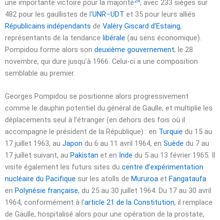
24
une importante victoire pour la majorité
, avec 233 sièges sur
482 pour les gaullistes de l’
UNR
–
UDT
et 35 pour leurs alliés
Républicains indépendants
de
Valéry Giscard d’Estaing
,
représentants de la tendance
libérale
(au sens économique).
Pompidou forme alors son
deuxième gouvernement
, le
28
novembre
, qui dure jusqu’à 1966. Celui-ci a une composition
semblable au premier.
Georges Pompidou se positionne alors progressivement
comme le dauphin potentiel du général de Gaulle, et multiplie les
déplacements seul à l’étranger (en dehors des fois où il
accompagne le président de la République) : en
Turquie
du 15 au
17 juillet 1963
, au
Japon
du 6 au
11 avril 1964
, en
Suède
du 7 au
17 juillet
suivant, au
Pakistan
et en
Inde
du 5 au
13 février 1965
. Il
visite également les futurs sites du
centre d’expérimentation
nucléaire du Pacifique
sur les atolls de
Mururoa
et
Fangataufa
en
Polynésie française
, du 25 au
30 juillet 1964
. Du 17 au
30 avril
1964
, conformément à l’
article 21 de la Constitution
, il remplace
de Gaulle, hospitalisé alors pour une opération de la prostate,