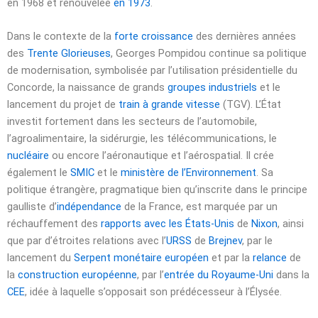
en 1968 et renouvelée
en 1973
.
Dans le contexte de la
forte croissance
des dernières années
des
Trente Glorieuses
, Georges Pompidou continue sa politique
de modernisation, symbolisée par l’utilisation présidentielle du
Concorde, la naissance de grands
groupes industriels
et le
lancement du projet de
train à grande vitesse
(TGV). L’État
investit fortement dans les secteurs de l’automobile,
l’agroalimentaire, la sidérurgie, les télécommunications, le
nucléaire
ou encore l’aéronautique et l’aérospatial. Il crée
également le
SMIC
et le
ministère de l’Environnement
. Sa
politique étrangère, pragmatique bien qu’inscrite dans le principe
gaulliste d’
indépendance
de la France, est marquée par un
réchauffement des
rapports avec les États-Unis
de
Nixon
, ainsi
que par d’étroites relations avec l’
URSS
de
Brejnev
, par le
lancement du
Serpent monétaire européen
et par la
relance
de
la
construction européenne
, par l’
entrée du Royaume-Uni
dans la
CEE
, idée à laquelle s’opposait son prédécesseur à l’Élysée.