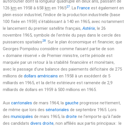
autoroutier dont la longueur quadruple en deux ans, passant de
27
126
km
en 1958 à 658
km
en 1965
. La
France
est également en
plein essor industriel, l’indice de la production industrielle (base
100 fixée en 1959) s’établissant à 140 en 1965, avec notamment
le lancement du premier satellite français,
Astérix
, le
26
novembre 1965
, symbole de l’entrée du pays dans le cercle des
28
puissances spatiales
. Sur le plan économique et financier, que
Georges Pompidou considère comme faisant partie de son
« domaine réservé » de Premier ministre, cette période est
marquée par un retour à la stabilité financière et monétaire,
avec le passage d’une balance des paiements déficitaire de 275
millions de
dollars américains
en 1958 à un excédent de 5
milliards en 1965, et la dette extérieure est ramenée de 2,9
milliards de dollars en 1959 à 500 millions en 1965.
Aux
cantonales
de mars 1964, la
gauche
progresse nettement,
de même que lors des
sénatoriales
de
septembre 1965
. Lors
des
municipales
de
mars 1965
, la
droite
ne l’emporte qu’à l’aide
des candidats
divers droite
, non affiliés aux partis principaux : le