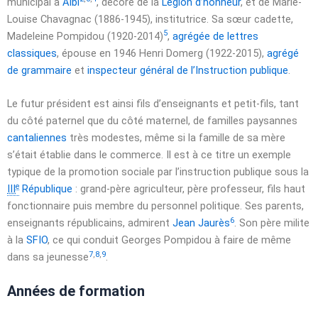
municipal à
Albi
, décoré de la
Légion d’honneur
, et de Marie-
Louise Chavagnac (1886-1945), institutrice. Sa sœur cadette,
5
Madeleine Pompidou (1920-2014)
,
agrégée de lettres
classiques
, épouse en 1946 Henri Domerg (1922-2015),
agrégé
de grammaire
et
inspecteur général de l’Instruction publique
.
Le futur président est ainsi fils d’enseignants et petit-fils, tant
du côté paternel que du côté maternel, de familles paysannes
cantaliennes
très modestes, même si la famille de sa mère
s’était établie dans le commerce. Il est à ce titre un exemple
typique de la promotion sociale par l’instruction publique sous la
e
III
République
: grand-père agriculteur, père professeur, fils haut
fonctionnaire puis membre du personnel politique. Ses parents,
6
enseignants républicains, admirent
Jean Jaurès
. Son père milite
à la
SFIO
, ce qui conduit Georges Pompidou à faire de même
7
,
8
,
9
dans sa jeunesse
.
Années de formation