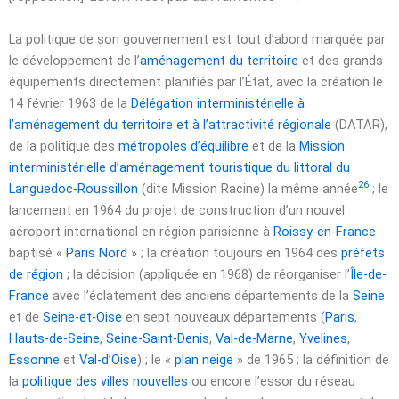
La politique de son gouvernement est tout d’abord marquée par
le développement de l’
aménagement du territoire
et des grands
équipements directement planifiés par l’État, avec la création le
14 février 1963
de la
Délégation interministérielle à
l’aménagement du territoire et à l’attractivité régionale
(DATAR),
de la politique des
métropoles d’équilibre
et de la
Mission
interministérielle d’aménagement touristique du littoral du
26
Languedoc-Roussillon
(dite Mission Racine) la même année
; le
lancement en 1964 du projet de construction d’un nouvel
aéroport international en région parisienne à
Roissy-en-France
baptisé «
Paris Nord
» ; la création toujours en 1964 des
préfets
de région
; la décision (appliquée en 1968) de réorganiser l’
Île-de-
France
avec l’éclatement des anciens départements de la
Seine
et de
Seine-et-Oise
en sept nouveaux départements (
Paris
,
Hauts-de-Seine
,
Seine-Saint-Denis
,
Val-de-Marne
,
Yvelines
,
Essonne
et
Val-d’Oise
) ; le «
plan neige
» de 1965 ; la définition de
la
politique des villes nouvelles
ou encore l’essor du réseau