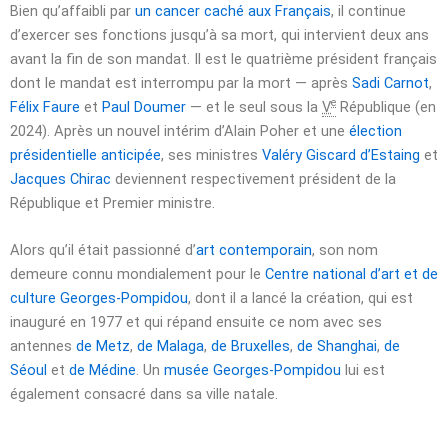
Bien qu’affaibli par
un cancer caché aux Français
, il continue
d’exercer ses fonctions jusqu’à sa mort, qui intervient deux ans
avant la fin de son mandat. Il est le quatrième président français
dont le mandat est interrompu par la mort — après
Sadi Carnot
,
e
Félix Faure
et
Paul Doumer
— et le seul sous la
V
République (en
2024). Après un nouvel intérim d’Alain Poher et une
élection
présidentielle anticipée
, ses ministres
Valéry Giscard d’Estaing
et
Jacques Chirac
deviennent respectivement président de la
République et Premier ministre.
Alors qu’il était passionné d’
art contemporain
, son nom
demeure connu mondialement pour le
Centre national d’art et de
culture Georges-Pompidou
, dont il a lancé la création, qui est
inauguré en 1977 et qui répand ensuite ce nom avec ses
antennes
de Metz
,
de Malaga
,
de Bruxelles
,
de Shanghai
,
de
Séoul
et
de Médine
. Un
musée Georges-Pompidou
lui est
également consacré dans sa ville natale.