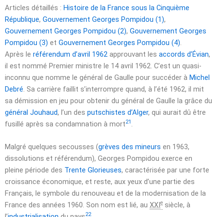
Articles détaillés :
Histoire de la France sous la Cinquième
République
,
Gouvernement Georges Pompidou (1)
,
Gouvernement Georges Pompidou (2)
,
Gouvernement Georges
Pompidou (3)
et
Gouvernement Georges Pompidou (4)
.
Après le
référendum d’avril 1962
approuvant les
accords d’Évian
,
il est nommé Premier ministre le
14 avril 1962
. C’est un quasi-
inconnu que nomme le général de Gaulle pour succéder à
Michel
Debré
. Sa carrière faillit s’interrompre quand, à l’été 1962, il mit
sa démission en jeu pour obtenir du général de Gaulle la grâce du
général Jouhaud
, l’un des
putschistes d’Alger
, qui aurait dû être
21
fusillé après sa condamnation à mort
.
Malgré quelques secousses (
grèves des mineurs
en 1963,
dissolutions et référendum), Georges Pompidou exerce en
pleine période des
Trente Glorieuses
, caractérisée par une forte
croissance économique, et reste, aux yeux d’une partie des
Français, le symbole du renouveau et de la modernisation de la
e
France des années 1960. Son nom est lié, au
XXI
siècle, à
22
l’
industrialisation
du pays
.