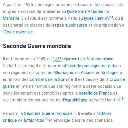
À partir de 1935, il enseigne comme professeur de français, latin
et grec en classe de troisième au
lycée Saint-Charles
de
14
Marseille
. En 1938, il est nommé à Paris au
lycée Henri-IV
, où il
est chargé de classes de
lettres supérieures
et de préparation à
l’
École coloniale
.
Seconde Guerre mondiale
e
Il est mobilisé en 1940, au
141
régiment d’infanterie alpine
.
Parlant allemand, il est nommé
officier de renseignement
dans
son régiment qui opère en
Allemagne
, en
Alsace
, en
Bretagne
et
enfin lors des
combats de la Somme
. Il est décoré de la
Croix de
guerre
en même temps que son régiment à cette occasion. Le
jeune lieutenant est démobilisé après la
bataille de France
et
15
revient alors donner ses cours d’
hypokhâgne
au lycée Henri-IV
.
Pendant la
Seconde Guerre mondiale
, il travaille à l’
édition
16
critique
de
Britannicus
et envisage d’écrire des scénarios.