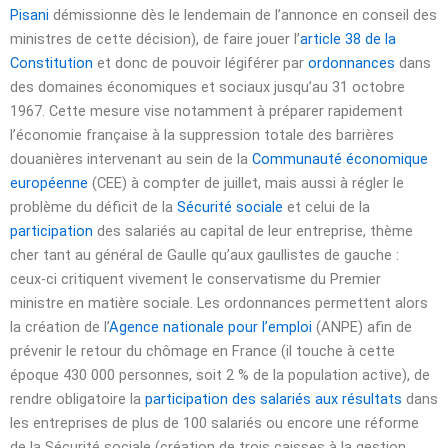
Pisani
démissionne dès le lendemain de l’annonce en conseil des
ministres de cette décision), de faire jouer l’
article 38 de la
Constitution
et donc de pouvoir légiférer par
ordonnances
dans
des domaines économiques et sociaux jusqu’au
31 octobre
1967
. Cette mesure vise notamment à préparer rapidement
l’économie française à la suppression totale des barrières
douanières intervenant au sein de la
Communauté économique
européenne
(CEE) à compter de juillet, mais aussi à régler le
problème du déficit de la
Sécurité sociale
et celui de la
participation
des salariés au capital de leur entreprise, thème
cher tant au général de Gaulle qu’aux gaullistes de gauche :
ceux-ci critiquent vivement le conservatisme du Premier
ministre en matière sociale. Les ordonnances permettent alors
la création de l’
Agence nationale pour l’emploi
(ANPE) afin de
prévenir le retour du chômage en France (il touche à cette
époque 430 000 personnes, soit 2 % de la population active), de
rendre obligatoire la
participation des salariés aux résultats
dans
les entreprises de plus de 100 salariés ou encore une réforme
de la Sécurité sociale (création de trois caisses à la gestion