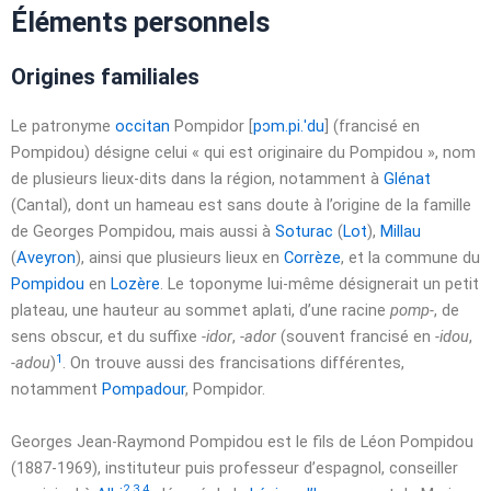
Éléments personnels
Origines familiales
Le patronyme
occitan
Pompidor
[
p
ɔ
m
.
p
i
.
ˈ
d
u
]
(francisé en
Pompidou) désigne celui « qui est originaire du Pompidou », nom
de plusieurs lieux-dits dans la région, notamment à
Glénat
(Cantal), dont un hameau est sans doute à l’origine de la famille
de Georges Pompidou, mais aussi à
Soturac
(
Lot
),
Millau
(
Aveyron
), ainsi que plusieurs lieux en
Corrèze
, et la commune du
Pompidou
en
Lozère
. Le toponyme lui-même désignerait un petit
plateau, une hauteur au sommet aplati, d’une racine
pomp-
, de
sens obscur, et du suffixe
-idor
,
-ador
(souvent francisé en
-idou
,
1
-adou
)
. On trouve aussi des francisations différentes,
notamment
Pompadour
, Pompidor.
Georges Jean-Raymond Pompidou est le fils de Léon Pompidou
(1887-1969), instituteur puis professeur d’espagnol, conseiller
2
,
3
,
4